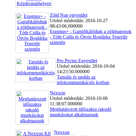
Zöld Nap egyesület
Utolsó módosítás: 2016-10-27
08:43:06.000000
Erasmus+ - Gamifikálódtak a zöldnaposok
- Tóth Csilla és Ötvös Boglárka Tenerife
szigetén
Pro Pectus Egyesület
Utolsó módosítás: 2016-10-04
14:23:50.000000
Tanulás és tanítás az
infokommunikációs korban
Nexxon
Utolsó módosítás: 2016-10-06
11:38:07.000000
Meghatározott időszakra rakodó
munkásokat alkalmazunk
Nexxon