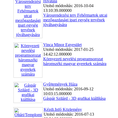
Hivatala
Utolsó módosítás: 2016-10-04
13:10:39.000000
Városrendezési terv Fehérmartok utcai
mezőgazdasági ipari egység tervének
jóváhagyására
Vinca Minor Egyesület
Utolsó módosítás: 2017-01-25
14:42:12.000000
Környezeti nevelési programsorozat
háromszéki magyar gyerekek számára
Gyûjtemények Háza
Utolsó módosítás: 2016-09-12
10:03:15.000000
Gáspár Szilárd - 3D grafikai kiállítása
Kézdi.Infó Közlemény
Utolsó módosítás: 2016-07-13