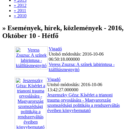
» 2013
» 2012
» 2011
» 2010
» Események, hírek, közlemények - 2016,
Október 10 - Hétfő
Vigadó
Utolsó módosítás: 2016-10-06
06:50:18.000000
Veress Zsuzsa: A színek labirintusa -
kiállításmegnyitó
Vigadó
Utolsó módosítás: 2016-10-06
13:42:27.000000
Jeszenszky Géza: Kísérlet a trianoni
trauma orvoslására - Magyarország
szomszédsági politikája a rendszerváltás
éveiben könyvbemutató