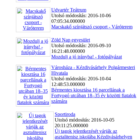
Udvartér Teátrum
Utolsó módosítás: 2016-10-06
07:05:34.000000
Macskakő színjátszó csoport - Váróterem
Zöld Nap egyesület
Utolsó módosítás: 2016-09-10
16:21:48.000000
Mozdulj a jó irányba! - fotópályázat
Városháza - Kézdivásárhely Polgármesteri
Hivatala
Utolsó módosítás: 2016-10-04
12:48:53.000000
Bérmentes kiosztása 16 parcellának a
Fortyogó utcában 18–35 év közötti fiatalok
számára
Sportiroda
Utolsó módosítás: 2016-10-05
20:11:25.000000
Új tagok jelentkezését várják az
asztalitenisz iskolába Kézdivásárhelyen