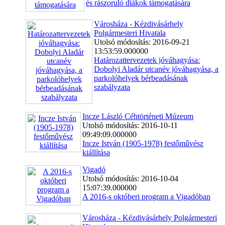
és rászoruló diákok támogatására
Városháza - Kézdivásárhely
Polgármesteri Hivatala
Utolsó módosítás: 2016-09-21
13:53:59.000000
Határozattervezetek jóváhagyása:
Dobolyi Aladár utcanév jóváhagyása, a
parkolóhelyek bérbeadásának
szabályzata
Incze László Céhtörténeti Múzeum
Utolsó módosítás: 2016-10-11
09:49:09.000000
Incze István (1905-1978) festőművész
kiállítása
Vigadó
Utolsó módosítás: 2016-10-04
15:07:39.000000
A 2016-s októberi program a Vigadóban
Városháza - Kézdivásárhely Polgármesteri