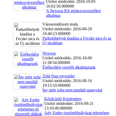
Utolsó módosítás: 2016-10-05
16:02:50.000000
A Nexxon Kft gépkocsivezetőket
alkalmaz
Városrendészeti iroda
Utolsó módosítás: 2016-09-29
16:40:23.000000
Parkolóhelyek kiadása a Fecske utca és az
Új utcákban
Nexxon
Utolsó módosítás: 2016-10-06
11:38:54.000000
Értékesítési vezetőt alkalmazunk
Zöld Nap egyesület
Utolsó módosítás: 2016-09-16
19:15:10.000000
Így még soha nem tanultál spanyolul
Kézdi.Infó Közlemény
Utolsó módosítás: 2016-09-21
13:10:49.000000
Ady Endre ösztöndíjpályázat tehetséges