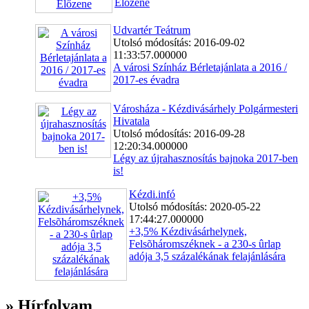
Élőzene
Udvartér Teátrum
Utolsó módosítás: 2016-09-02
11:33:57.000000
A városi Színház Bérletajánlata a 2016 /
2017-es évadra
Városháza - Kézdivásárhely Polgármesteri
Hivatala
Utolsó módosítás: 2016-09-28
12:20:34.000000
Légy az újrahasznosítás bajnoka 2017-ben
is!
Kézdi.infó
Utolsó módosítás: 2020-05-22
17:44:27.000000
+3,5% Kézdivásárhelynek,
Felsõháromszéknek - a 230-s ûrlap
adója 3,5 százalékának felajánlására
» Hírfolyam