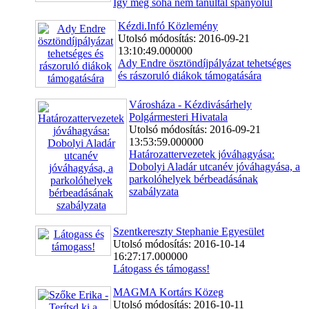
Így még soha nem tanultál spanyolul
Kézdi.Infó Közlemény
Utolsó módosítás: 2016-09-21
13:10:49.000000
Ady Endre ösztöndíjpályázat tehetséges
és rászoruló diákok támogatására
Városháza - Kézdivásárhely
Polgármesteri Hivatala
Utolsó módosítás: 2016-09-21
13:53:59.000000
Határozattervezetek jóváhagyása:
Dobolyi Aladár utcanév jóváhagyása, a
parkolóhelyek bérbeadásának
szabályzata
Szentkereszty Stephanie Egyesület
Utolsó módosítás: 2016-10-14
16:27:17.000000
Látogass és támogass!
MAGMA Kortárs Közeg
Utolsó módosítás: 2016-10-11