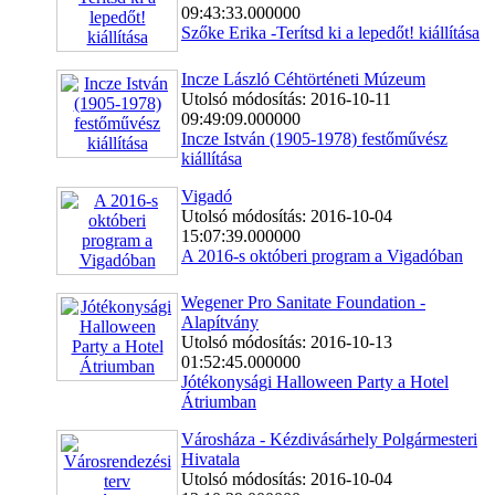
09:43:33.000000
Szőke Erika -Terítsd ki a lepedőt! kiállítása
Incze László Céhtörténeti Múzeum
Utolsó módosítás: 2016-10-11
09:49:09.000000
Incze István (1905-1978) festőművész
kiállítása
Vigadó
Utolsó módosítás: 2016-10-04
15:07:39.000000
A 2016-s októberi program a Vigadóban
Wegener Pro Sanitate Foundation -
Alapítvány
Utolsó módosítás: 2016-10-13
01:52:45.000000
Jótékonysági Halloween Party a Hotel
Átriumban
Városháza - Kézdivásárhely Polgármesteri
Hivatala
Utolsó módosítás: 2016-10-04