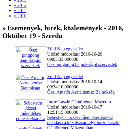
» 2013
» 2012
» 2011
» 2010
» Események, hírek, közlemények - 2016,
Október 19 - Szerda
Zöld Nap egyesület
Utolsó módosítás: 2016-10-20
09:05:33.000000
Őszi pingpong bajnokságot szerveztek
Zöld Nap egyesület
Utolsó módosítás: 2016-10-14
09:34:10.000000
Őszi Amatőr Asztalitenisz Bajnokság
Incze László Céhtörténeti Múzeum
Utolsó módosítás: 2016-10-17
12:51:15.000000
Sebestyén József műemlékes építész
előadása a kézdivásárhelyi Incze László
Céhtörténeti Múzeumban