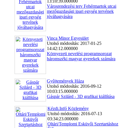
13:10:39.000000
Városrendezési terv Fehérmartok utcai
mezőgazdasági ipari egység tervének
jóváhagyására
Vinca Minor Egyesület
Utolsó módosítás: 2017-01-25
14:42:12.000000
Környezeti nevelési programsorozat
háromszéki magyar gyerekek számára
Gyûjtemények Háza
Utolsó módosítás: 2016-09-12
10:03:15.000000
Gáspár Szilárd - 3D grafikai kiállítása
Kézdi.Infó Közlemény
Utolsó módosítás: 2016-07-13
03:34:23.000000
Oltári/Templomi Esküvői Szertartáshoz