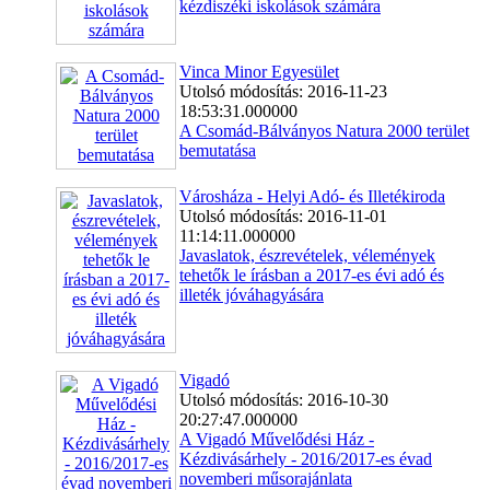
kézdiszéki iskolások számára
Vinca Minor Egyesület
Utolsó módosítás: 2016-11-23
18:53:31.000000
A Csomád-Bálványos Natura 2000 terület
bemutatása
Városháza - Helyi Adó- és Illetékiroda
Utolsó módosítás: 2016-11-01
11:14:11.000000
Javaslatok, észrevételek, vélemények
tehetők le írásban a 2017-es évi adó és
illeték jóváhagyására
Vigadó
Utolsó módosítás: 2016-10-30
20:27:47.000000
A Vigadó Művelődési Ház -
Kézdivásárhely - 2016/2017-es évad
novemberi műsorajánlata