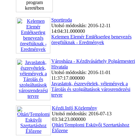
Sportiroda
Utolsó módosítás: 2016-12-11
14:04:31.000000
Kelemen Elemér Emlékserleg benevezés
öregfiúknak - Eredmények
Városháza - Kézdivásárhely Polgármesteri
Hivatala
Utolsó módosítás: 2016-11-01
11:37:17.000000
Javaslatok, észrevételek, vélemények a
Tárolás és szolgáltatások városrendezési
tervre
Kézdi.Infó Közlemény
Utolsó módosítás: 2016-07-13
03:34:23.000000
Oltári/Templomi Esküvői Szertartáshoz
Élőzene