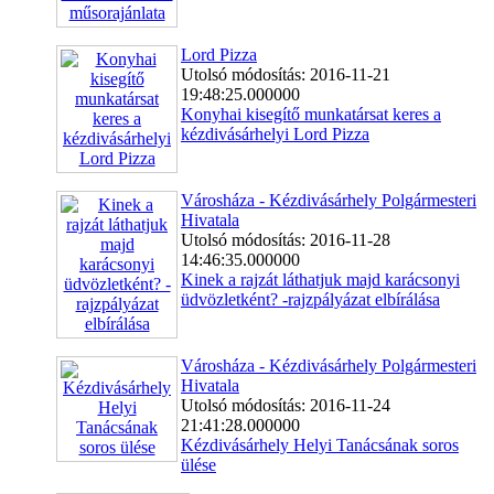
Lord Pizza
Utolsó módosítás: 2016-11-21
19:48:25.000000
Konyhai kisegítő munkatársat keres a
kézdivásárhelyi Lord Pizza
Városháza - Kézdivásárhely Polgármesteri
Hivatala
Utolsó módosítás: 2016-11-28
14:46:35.000000
Kinek a rajzát láthatjuk majd karácsonyi
üdvözletként? -rajzpályázat elbírálása
Városháza - Kézdivásárhely Polgármesteri
Hivatala
Utolsó módosítás: 2016-11-24
21:41:28.000000
Kézdivásárhely Helyi Tanácsának soros
ülése