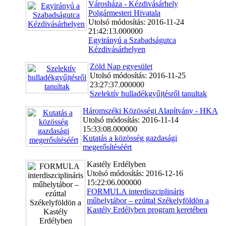
Városháza - Kézdivásárhely
Polgármesteri Hivatala
Utolsó módosítás: 2016-11-24
21:42:13.000000
Egyirányú a Szabadságutca
Kézdivásárhelyen
Zöld Nap egyesület
Utolsó módosítás: 2016-11-25
23:27:37.000000
Szelektív hulladékgyűjtésről tanultak
Háromszéki Közösségi Alapítvány - HKA
Utolsó módosítás: 2016-11-14
15:33:08.000000
Kutatás a közösség gazdasági
megerősítéséért
Kastély Erdélyben
Utolsó módosítás: 2016-12-16
15:22:06.000000
FORMULA interdiszciplináris
műhelytábor – ezúttal Székelyföldön a
Kastély Erdélyben program keretében