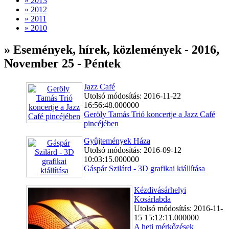
» 2013
» 2012
» 2011
» 2010
» Események, hírek, közlemények - 2016,
November 25 - Péntek
Jazz Café
Utolsó módosítás: 2016-11-22
16:56:48.000000
Geröly Tamás Trió koncertje a Jazz Café
pincéjében
Gyûjtemények Háza
Utolsó módosítás: 2016-09-12
10:03:15.000000
Gáspár Szilárd - 3D grafikai kiállítása
Kézdivásárhelyi
Kosárlabda
Utolsó módosítás: 2016-11-
15 15:12:11.000000
A heti mérkőzések