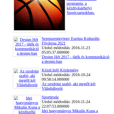
programja, a
kézdivásárhelyi
Sportcsarnokban.
Sepsiszentgyörgy Európa Kulturális
Fõvárosa 2021
Utolsó módosítás: 2016-11-23
05:05:37.000000
Design Hét 2017 - játék és kommunikáció
a design-ban
Kézdi.Infó Közlemény
Utolsó módosítás: 2016-10-24
09:58:14.000000
Az ozsdolai szabó, aki megélt két
Világháborút
Sportiroda
Utolsó módosítás: 2016-11-24
22:07:53.000000
Idei hagyományos Mikulás Kupa a