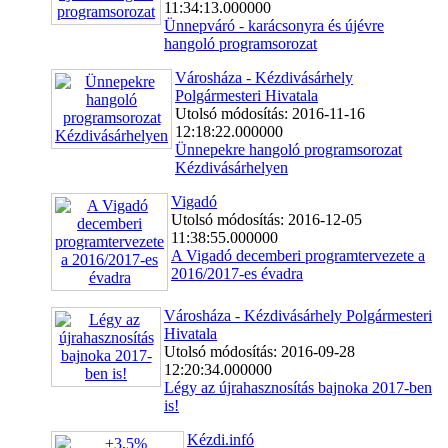
11:34:13.000000
Ünnepváró - karácsonyra és újévre
hangoló programsorozat
Városháza - Kézdivásárhely
Polgármesteri Hivatala
Utolsó módosítás: 2016-11-16
12:18:22.000000
Ünnepekre hangoló programsorozat
Kézdivásárhelyen
Vigadó
Utolsó módosítás: 2016-12-05
11:38:55.000000
A Vigadó decemberi programtervezete a
2016/2017-es évadra
Városháza - Kézdivásárhely Polgármesteri
Hivatala
Utolsó módosítás: 2016-09-28
12:20:34.000000
Légy az újrahasznosítás bajnoka 2017-ben
is!
Kézdi.infó