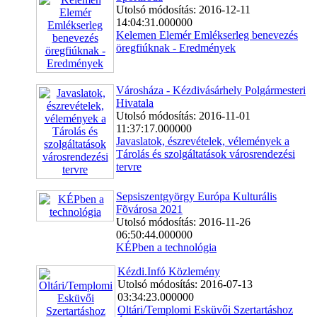
Utolsó módosítás: 2016-12-11
14:04:31.000000
Kelemen Elemér Emlékserleg benevezés
öregfiúknak - Eredmények
Városháza - Kézdivásárhely Polgármesteri
Hivatala
Utolsó módosítás: 2016-11-01
11:37:17.000000
Javaslatok, észrevételek, vélemények a
Tárolás és szolgáltatások városrendezési
tervre
Sepsiszentgyörgy Európa Kulturális
Fõvárosa 2021
Utolsó módosítás: 2016-11-26
06:50:44.000000
KÉPben a technológia
Kézdi.Infó Közlemény
Utolsó módosítás: 2016-07-13
03:34:23.000000
Oltári/Templomi Esküvői Szertartáshoz