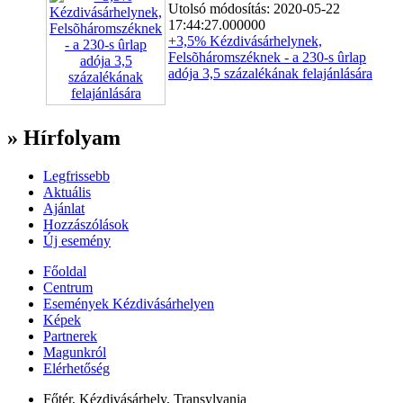
Utolsó módosítás: 2020-05-22
17:44:27.000000
+3,5% Kézdivásárhelynek,
Felsõháromszéknek - a 230-s ûrlap
adója 3,5 százalékának felajánlására
» Hírfolyam
Legfrissebb
Aktuális
Ajánlat
Hozzászólások
Új esemény
Főoldal
Centrum
Események Kézdivásárhelyen
Képek
Partnerek
Magunkról
Elérhetőség
Főtér, Kézdivásárhely, Transylvania