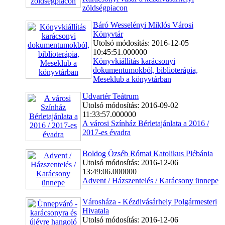
zöldségpiacon
Báró Wesselényi Miklós Városi
Könyvtár
Utolsó módosítás: 2016-12-05
10:45:51.000000
Könyvkiállítás karácsonyi
dokumentumokból, biblioterápia,
Meseklub a könyvtárban
Udvartér Teátrum
Utolsó módosítás: 2016-09-02
11:33:57.000000
A városi Színház Bérletajánlata a 2016 /
2017-es évadra
Boldog Özséb Római Katolikus Plébánia
Utolsó módosítás: 2016-12-06
13:49:06.000000
Advent / Házszentelés / Karácsony ünnepe
Városháza - Kézdivásárhely Polgármesteri
Hivatala
Utolsó módosítás: 2016-12-06