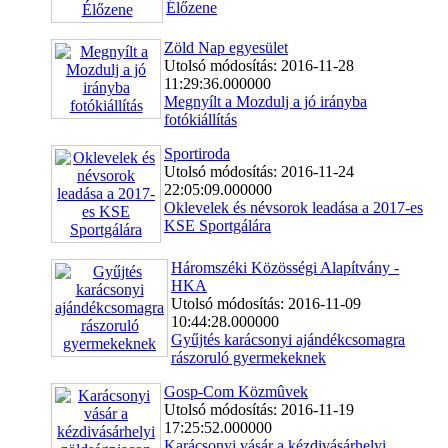
Élőzene
Zöld Nap egyesület
Utolsó módosítás: 2016-11-28
11:29:36.000000
Megnyílt a Mozdulj a jó irányba
fotókiállítás
Sportiroda
Utolsó módosítás: 2016-11-24
22:05:09.000000
Oklevelek és névsorok leadása a 2017-es
KSE Sportgálára
Háromszéki Közösségi Alapítvány -
HKA
Utolsó módosítás: 2016-11-09
10:44:28.000000
Gyűjtés karácsonyi ajándékcsomagra
rászoruló gyermekeknek
Gosp-Com Közmûvek
Utolsó módosítás: 2016-11-19
17:25:52.000000
Karácsonyi vásár a kézdivásárhelyi