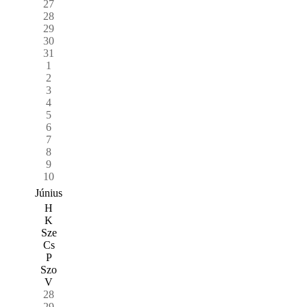
27
28
29
30
31
1
2
3
4
5
6
7
8
9
10
Június
H
K
Sze
Cs
P
Szo
V
28
29