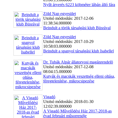
Nyílt árverés 6223 köbméter lábán álló fára
Zöld Nap egyesület
Utolsó módosítás: 2017-12-06
11:38:34.000000
Beindult a török társalgási klub Büsrával
Zöld Nap egyesület
Utolsó módosítás: 2017-10-29
10:58:03.000000
Beindult a spanyol társalgási klub Isabellel
Dr. Tubák Alpár állatorvosi magánrendelõ
Utolsó módosítás: 2017-12-08
08:04:15.000000
Kutyák és macskák veszettség elleni oltása,
féregtelenítése, mikrocsipezése
Vigadó
Utolsó módosítás: 2018-01-30
12:02:39.000000
A Vigadó Művelődési Ház 2017-2018-as
évad februári műsorrendje