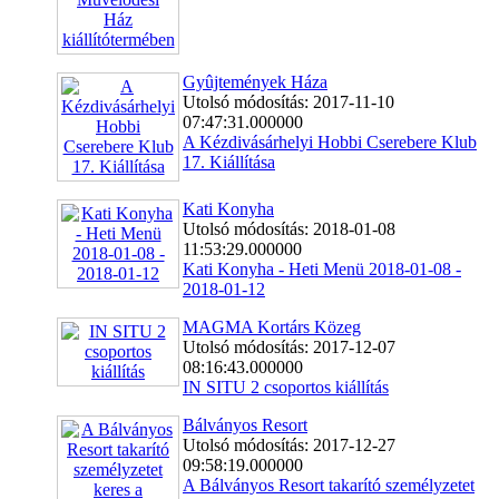
Gyûjtemények Háza
Utolsó módosítás: 2017-11-10
07:47:31.000000
A Kézdivásárhelyi Hobbi Cserebere Klub
17. Kiállítása
Kati Konyha
Utolsó módosítás: 2018-01-08
11:53:29.000000
Kati Konyha - Heti Menü 2018-01-08 -
2018-01-12
MAGMA Kortárs Közeg
Utolsó módosítás: 2017-12-07
08:16:43.000000
IN SITU 2 csoportos kiállítás
Bálványos Resort
Utolsó módosítás: 2017-12-27
09:58:19.000000
A Bálványos Resort takarító személyzetet