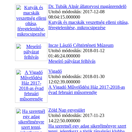
Dr. Tubák Alpár állatorvosi magánrendelõ
Utolsó módosítás: 2017-12-08
08:04:15.000000
Kutyák és macskák veszettség elleni oltása,
féregtelenítése, mikrocsipezése
Incze László Céhtörténeti Múzeum
Utolsó módosítás: 2018-01-12
01:46:24.000000
Meseíró pályázat felhívás
Vigadó
Utolsó módosítás: 2018-01-30
12:02:39.000000
A Vigadó Művelődési Ház 2017-2018-as
évad februári műsorrendje
Zöld Nap egyesület
Utolsó módosítás: 2017-11-23
14:22:50.000000
Ha szeretnél egy adag sikerélményre szert
tenni, jelentkezz a török társalgási klubba