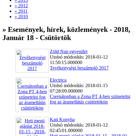
» 2013
» 2012
» 2011
» 2010
» Események, hírek, közlemények - 2018,
Január 18 - Csütörtök
Zöld Nap egyesület
Utolsó módosítás: 2018-01-12
11:50:15.000000
Tevékenységi beszámoló 2017
Electrica
Utolsó módosítás: 2018-01-15
07:28:09.000000
Csernátonban a Zona PT 4-ben szünetelni
fog az áramellátás csütörtökön
Kati Konyha
Utolsó módosítás: 2018-01-12
02:45:01.000000
Heti menü ajánlat 2018-01-15 - 2018-01-