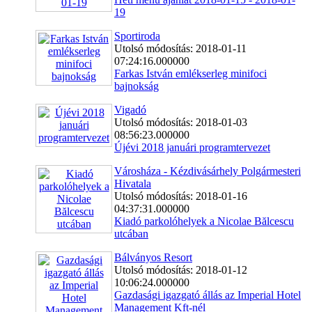
19
Sportiroda
Utolsó módosítás: 2018-01-11
07:24:16.000000
Farkas István emlékserleg minifoci
bajnokság
Vigadó
Utolsó módosítás: 2018-01-03
08:56:23.000000
Újévi 2018 januári programtervezet
Városháza - Kézdivásárhely Polgármesteri
Hivatala
Utolsó módosítás: 2018-01-16
04:37:31.000000
Kiadó parkolóhelyek a Nicolae Bălcescu
utcában
Bálványos Resort
Utolsó módosítás: 2018-01-12
10:06:24.000000
Gazdasági igazgató állás az Imperial Hotel
Management Kft-nél