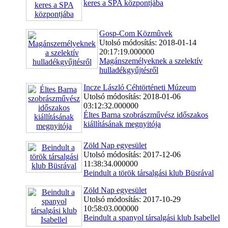
keres a SPA központjába
Gosp-Com Közmûvek
Utolsó módosítás: 2018-01-14
20:17:19.000000
Magánszemélyeknek a szelektív
hulladékgyűjtésről
Incze László Céhtörténeti Múzeum
Utolsó módosítás: 2018-01-06
03:12:32.000000
Éltes Barna szobrászművész időszakos
kiállításának megnyitója
Zöld Nap egyesület
Utolsó módosítás: 2017-12-06
11:38:34.000000
Beindult a török társalgási klub Büsrával
Zöld Nap egyesület
Utolsó módosítás: 2017-10-29
10:58:03.000000
Beindult a spanyol társalgási klub Isabellel