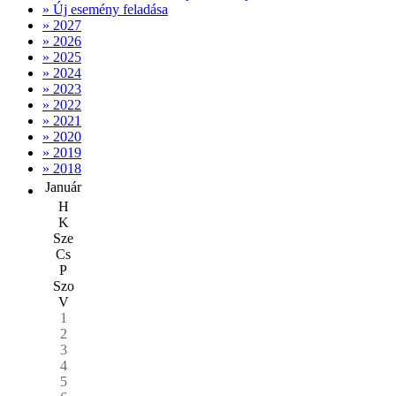
» Új esemény feladása
» 2027
» 2026
» 2025
» 2024
» 2023
» 2022
» 2021
» 2020
» 2019
» 2018
Január
H
K
Sze
Cs
P
Szo
V
1
2
3
4
5