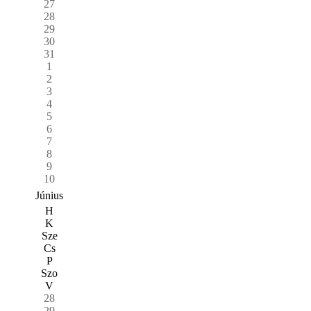
27
28
29
30
31
1
2
3
4
5
6
7
8
9
10
Június
H
K
Sze
Cs
P
Szo
V
28
29