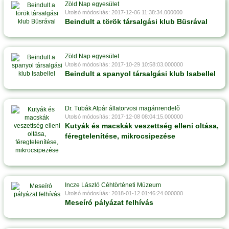
Zöld Nap egyesület
Utolsó módosítás: 2017-12-06 11:38:34.000000
Beindult a török társalgási klub Büsrával
Zöld Nap egyesület
Utolsó módosítás: 2017-10-29 10:58:03.000000
Beindult a spanyol társalgási klub Isabellel
Dr. Tubák Alpár állatorvosi magánrendelõ
Utolsó módosítás: 2017-12-08 08:04:15.000000
Kutyák és macskák veszettség elleni oltása,
féregtelenítése, mikrocsipezése
Incze László Céhtörténeti Múzeum
Utolsó módosítás: 2018-01-12 01:46:24.000000
Meseíró pályázat felhívás