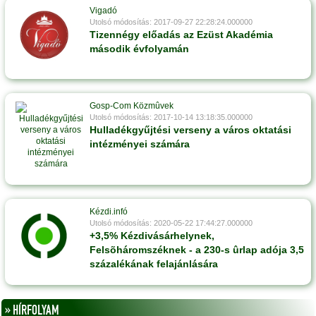
Vigadó
Utolsó módosítás: 2017-09-27 22:28:24.000000
Tizennégy előadás az Ezüst Akadémia
második évfolyamán
Gosp-Com Közmûvek
Utolsó módosítás: 2017-10-14 13:18:35.000000
Hulladékgyűjtési verseny a város oktatási
intézményei számára
Kézdi.infó
Utolsó módosítás: 2020-05-22 17:44:27.000000
+3,5% Kézdivásárhelynek,
Felsõháromszéknek - a 230-s ûrlap adója 3,5
százalékának felajánlására
» HÍRFOLYAM