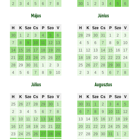
2
3
4
5
6
7
8
30
1
2
3
4
5
6
Május
Június
H
K
Sze
Cs
P
Szo
V
H
K
Sze
Cs
P
Szo
V
30
1
2
3
4
5
6
28
29
30
31
1
2
3
7
8
9
10
11
12
13
4
5
6
7
8
9
10
14
15
16
17
18
19
20
11
12
13
14
15
16
17
21
22
23
24
25
26
27
18
19
20
21
22
23
24
28
29
30
31
1
2
3
25
26
27
28
29
30
1
4
5
6
7
8
9
10
2
3
4
5
6
7
8
Július
Augusztus
H
K
Sze
Cs
P
Szo
V
H
K
Sze
Cs
P
Szo
V
25
26
27
28
29
30
1
30
31
1
2
3
4
5
2
3
4
5
6
7
8
6
7
8
9
10
11
12
9
10
11
12
13
14
15
13
14
15
16
17
18
19
16
17
18
19
20
21
22
20
21
22
23
24
25
26
23
24
25
26
27
28
29
27
28
29
30
31
1
2