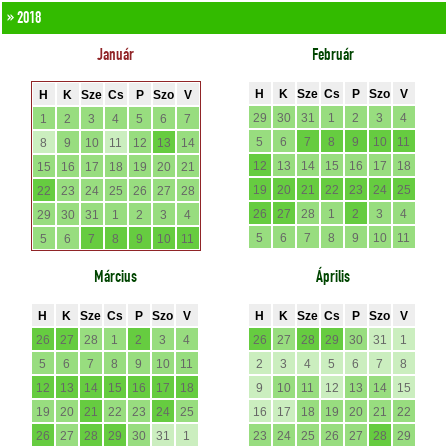
» 2018
Január
Február
H
K
Sze
Cs
P
Szo
V
H
K
Sze
Cs
P
Szo
V
29
30
31
1
2
3
4
1
2
3
4
5
6
7
5
6
7
8
9
10
11
8
9
10
11
12
13
14
12
13
14
15
16
17
18
15
16
17
18
19
20
21
19
20
21
22
23
24
25
22
23
24
25
26
27
28
26
27
28
1
2
3
4
29
30
31
1
2
3
4
5
6
7
8
9
10
11
5
6
7
8
9
10
11
Március
Április
H
K
Sze
Cs
P
Szo
V
H
K
Sze
Cs
P
Szo
V
26
27
28
1
2
3
4
26
27
28
29
30
31
1
5
6
7
8
9
10
11
2
3
4
5
6
7
8
12
13
14
15
16
17
18
9
10
11
12
13
14
15
19
20
21
22
23
24
25
16
17
18
19
20
21
22
26
27
28
29
30
31
1
23
24
25
26
27
28
29