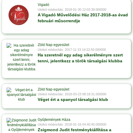
Vigadó
Utolsó módosítás: 2018-01-30 12:02:39.000000
A Vigadó Művelődési Ház 2017-2018-as évad
februári műsorrendje
Zöld Nap egyesület
Utolsó módosítás: 2017-11-23 14:22:50.000000
Ha szeretnél egy adag sikerélményre szert
tenni, jelentkezz a török társalgási klubba
Zöld Nap egyesület
Utolsó módosítás: 2018-03-23 08:18:31.000000
Véget ért a spanyol társalgási klub
Gyûjtemények Háza
Utolsó módosítás: 2018-01-16 04:40:40.000000
Zsigmond Judit festménykiállítása a