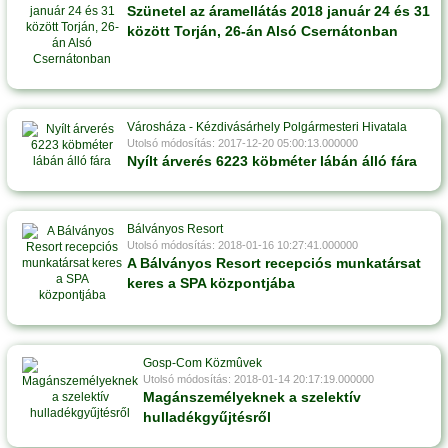
Szünetel az áramellátás 2018 január 24 és 31
között Torján, 26-án Alsó Csernátonban
Városháza - Kézdivásárhely Polgármesteri Hivatala
Utolsó módosítás: 2017-12-20 05:00:13.000000
Nyílt árverés 6223 köbméter lábán álló fára
Bálványos Resort
Utolsó módosítás: 2018-01-16 10:27:41.000000
A Bálványos Resort recepciós munkatársat
keres a SPA központjába
Gosp-Com Közmûvek
Utolsó módosítás: 2018-01-14 20:17:19.000000
Magánszemélyeknek a szelektív
hulladékgyűjtésről