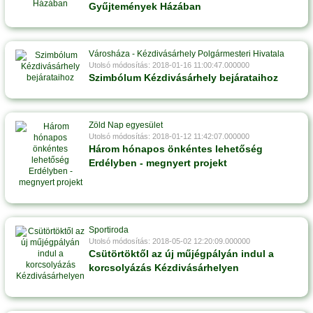
Gyűjtemények Házában
Városháza - Kézdivásárhely Polgármesteri Hivatala
Utolsó módosítás: 2018-01-16 11:00:47.000000
Szimbólum Kézdivásárhely bejárataihoz
Zöld Nap egyesület
Utolsó módosítás: 2018-01-12 11:42:07.000000
Három hónapos önkéntes lehetőség
Erdélyben - megnyert projekt
Sportiroda
Utolsó módosítás: 2018-05-02 12:20:09.000000
Csütörtöktől az új műjégpályán indul a
korcsolyázás Kézdivásárhelyen