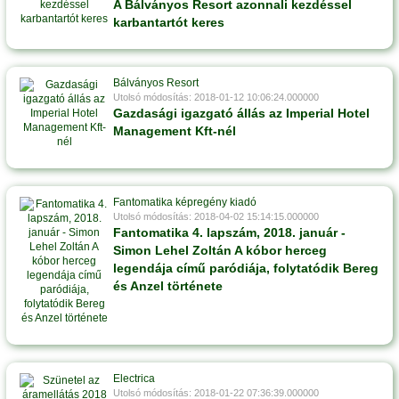
A Bálványos Resort azonnali kezdéssel
karbantartót keres
Bálványos Resort
Utolsó módosítás: 2018-01-12 10:06:24.000000
Gazdasági igazgató állás az Imperial Hotel
Management Kft-nél
Fantomatika képregény kiadó
Utolsó módosítás: 2018-04-02 15:14:15.000000
Fantomatika 4. lapszám, 2018. január -
Simon Lehel Zoltán A kóbor herceg
legendája című paródiája, folytatódik Bereg
és Anzel története
Electrica
Utolsó módosítás: 2018-01-22 07:36:39.000000