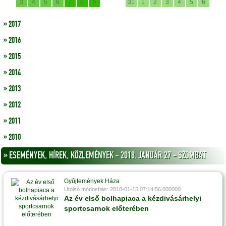
3
4
5
6
7
8
9
31
1
2
3
4
5
6
» 2017
» 2016
» 2015
» 2014
» 2013
» 2012
» 2011
» 2010
» ESEMÉNYEK, HÍREK, KÖZLEMÉNYEK - 2018, JANUÁR 27 - SZOMBAT
Gyûjtemények Háza
Utolsó módosítás: 2018-01-15 07:14:56.000000
Az év első bolhapiaca a kézdivásárhelyi
sportcsarnok előterében