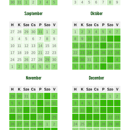
30
31
1
2
3
4
5
3
4
5
6
7
8
9
Szeptember
Október
H
K
Sze
Cs
P
Szo
V
H
K
Sze
Cs
P
Szo
V
27
28
29
30
31
1
2
1
2
3
4
5
6
7
3
4
5
6
7
8
9
8
9
10
11
12
13
14
10
11
12
13
14
15
16
15
16
17
18
19
20
21
17
18
19
20
21
22
23
22
23
24
25
26
27
28
24
25
26
27
28
29
30
29
30
31
1
2
3
4
1
2
3
4
5
6
7
5
6
7
8
9
10
11
November
December
H
K
Sze
Cs
P
Szo
V
H
K
Sze
Cs
P
Szo
V
29
30
31
1
2
3
4
26
27
28
29
30
1
2
5
6
7
8
9
10
11
3
4
5
6
7
8
9
12
13
14
15
16
17
18
10
11
12
13
14
15
16
19
20
21
22
23
24
25
17
18
19
20
21
22
23
26
27
28
29
30
1
2
24
25
26
27
28
29
30