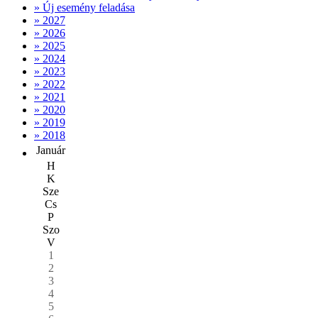
» Új esemény feladása
» 2027
» 2026
» 2025
» 2024
» 2023
» 2022
» 2021
» 2020
» 2019
» 2018
Január
H
K
Sze
Cs
P
Szo
V
1
2
3
4
5