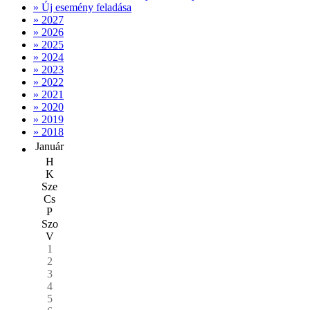
» Új esemény feladása
» 2027
» 2026
» 2025
» 2024
» 2023
» 2022
» 2021
» 2020
» 2019
» 2018
Január
H
K
Sze
Cs
P
Szo
V
1
2
3
4
5