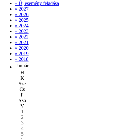
» Új esemény feladása
» 2027
» 2026
» 2025
» 2024
» 2023
» 2022
» 2021
» 2020
» 2019
» 2018
Január
H
K
Sze
Cs
P
Szo
V
1
2
3
4
5