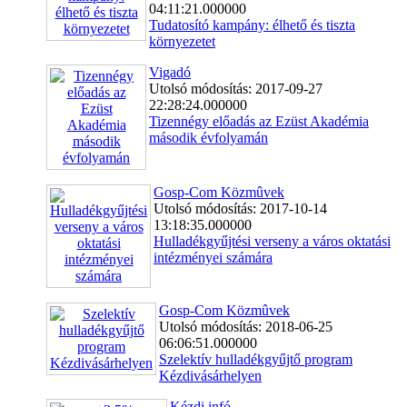
04:11:21.000000
Tudatosító kampány: élhető és tiszta
környezetet
Vigadó
Utolsó módosítás: 2017-09-27
22:28:24.000000
Tizennégy előadás az Ezüst Akadémia
második évfolyamán
Gosp-Com Közmûvek
Utolsó módosítás: 2017-10-14
13:18:35.000000
Hulladékgyűjtési verseny a város oktatási
intézményei számára
Gosp-Com Közmûvek
Utolsó módosítás: 2018-06-25
06:06:51.000000
Szelektív hulladékgyűjtő program
Kézdivásárhelyen
Kézdi.infó