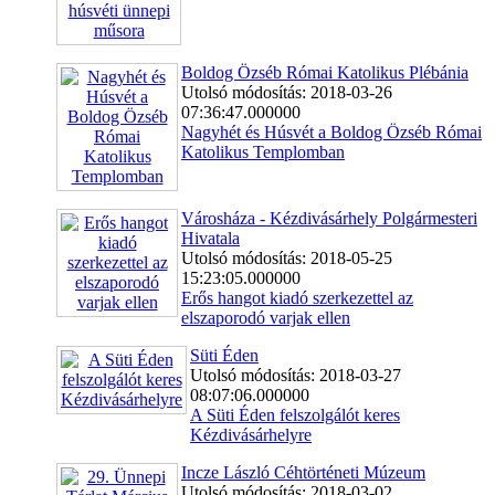
Boldog Özséb Római Katolikus Plébánia
Utolsó módosítás: 2018-03-26
07:36:47.000000
Nagyhét és Húsvét a Boldog Özséb Római
Katolikus Templomban
Városháza - Kézdivásárhely Polgármesteri
Hivatala
Utolsó módosítás: 2018-05-25
15:23:05.000000
Erős hangot kiadó szerkezettel az
elszaporodó varjak ellen
Süti Éden
Utolsó módosítás: 2018-03-27
08:07:06.000000
A Süti Éden felszolgálót keres
Kézdivásárhelyre
Incze László Céhtörténeti Múzeum
Utolsó módosítás: 2018-03-02