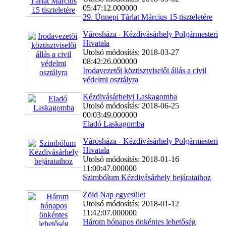
05:47:12.000000
29. Ünnepi Tárlat Március 15 tiszteletére
Városháza - Kézdivásárhely Polgármesteri
Hivatala
Utolsó módosítás: 2018-03-27
08:42:26.000000
Irodavezetői köztisztviselői állás a civil
védelmi osztályra
Kézdivásárhelyi Laskagomba
Utolsó módosítás: 2018-06-25
00:03:49.000000
Eladó Laskagomba
Városháza - Kézdivásárhely Polgármesteri
Hivatala
Utolsó módosítás: 2018-01-16
11:00:47.000000
Szimbólum Kézdivásárhely bejárataihoz
Zöld Nap egyesület
Utolsó módosítás: 2018-01-12
11:42:07.000000
Három hónapos önkéntes lehetőség