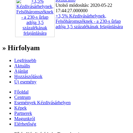
Utolsó módosítás: 2020-05-22
17:44:27.000000
+3,5% Kézdivásárhelynek,
Felsõháromszéknek - a 230-s ûrlap
adója 3,5 százalékának felajánlására
» Hírfolyam
Legfrissebb
Aktuális
Ajánlat
Hozzászólások
Új esemény
Főoldal
Centrum
Események Kézdivásárhelyen
Képek
Partnerek
Magunkról
Elérhetőség