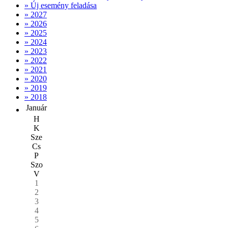
» Új esemény feladása
» 2027
» 2026
» 2025
» 2024
» 2023
» 2022
» 2021
» 2020
» 2019
» 2018
Január
H
K
Sze
Cs
P
Szo
V
1
2
3
4
5