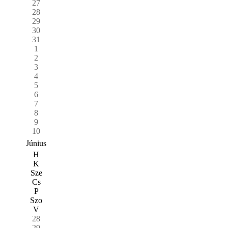
27
28
29
30
31
1
2
3
4
5
6
7
8
9
10
Június
H
K
Sze
Cs
P
Szo
V
28
29