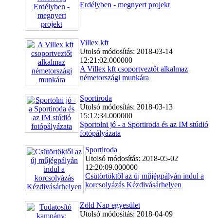
Erdélyben - megnyert projekt
Villex kft
Utolsó módosítás: 2018-03-14
12:21:02.000000
A Villex kft csoportveztőt alkalmaz
németországi munkára
Sportiroda
Utolsó módosítás: 2018-03-13
15:12:34.000000
Sportolni jó - a Sportiroda és az IM stúdió
fotópályázata
Sportiroda
Utolsó módosítás: 2018-05-02
12:20:09.000000
Csütörtöktől az új műjégpályán indul a
korcsolyázás Kézdivásárhelyen
Zöld Nap egyesület
Utolsó módosítás: 2018-04-09