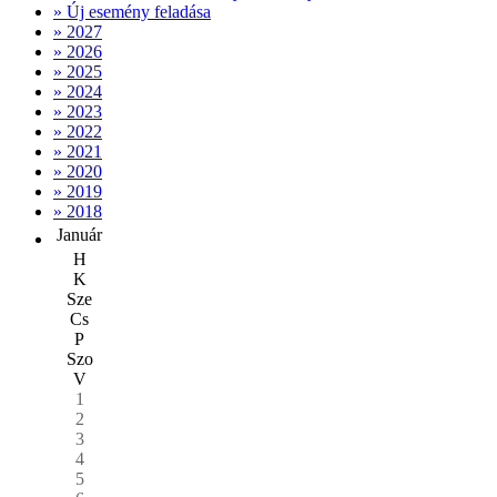
» Új esemény feladása
» 2027
» 2026
» 2025
» 2024
» 2023
» 2022
» 2021
» 2020
» 2019
» 2018
Január
H
K
Sze
Cs
P
Szo
V
1
2
3
4
5