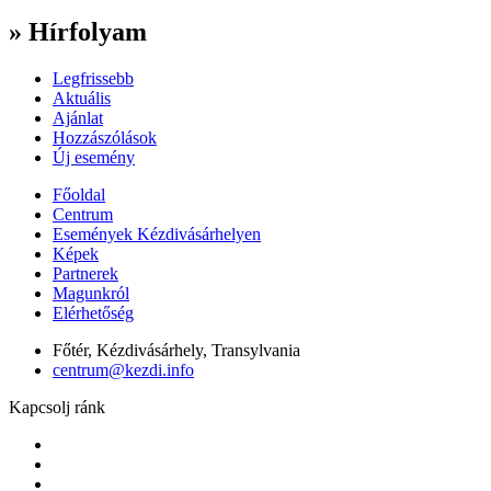
» Hírfolyam
Legfrissebb
Aktuális
Ajánlat
Hozzászólások
Új esemény
Főoldal
Centrum
Események Kézdivásárhelyen
Képek
Partnerek
Magunkról
Elérhetőség
Főtér, Kézdivásárhely, Transylvania
centrum@kezdi.info
Kapcsolj ránk