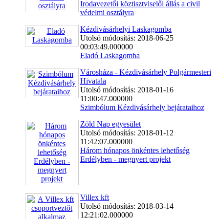
Irodavezetői köztisztviselői állás a civil
védelmi osztályra
Kézdivásárhelyi Laskagomba
Utolsó módosítás: 2018-06-25
00:03:49.000000
Eladó Laskagomba
Városháza - Kézdivásárhely Polgármesteri
Hivatala
Utolsó módosítás: 2018-01-16
11:00:47.000000
Szimbólum Kézdivásárhely bejárataihoz
Zöld Nap egyesület
Utolsó módosítás: 2018-01-12
11:42:07.000000
Három hónapos önkéntes lehetőség
Erdélyben - megnyert projekt
Villex kft
Utolsó módosítás: 2018-03-14
12:21:02.000000