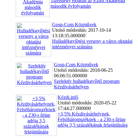
Tizennégy előadás az Ezüst Akadémia
második évfolyamán
Gosp-Com Közmûvek
Utolsó módosítás: 2017-10-14
13:18:35.000000
Hulladékgyűjtési verseny a város oktatási
intézményei számára
Gosp-Com Közmûvek
Utolsó módosítás: 2018-06-25
06:06:51.000000
Szelektív hulladékgyűjtő program
Kézdivásárhelyen
Kézdi.infó
Utolsó módosítás: 2020-05-22
17:44:27.000000
+3,5% Kézdivásárhelynek,
Felsõháromszéknek - a 230-s ûrlap
adója 3,5 százalékának felajánlására