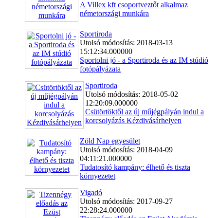
A Villex kft csoportveztőt alkalmaz
németországi munkára
Sportiroda
Utolsó módosítás: 2018-03-13
15:12:34.000000
Sportolni jó - a Sportiroda és az IM stúdió
fotópályázata
Sportiroda
Utolsó módosítás: 2018-05-02
12:20:09.000000
Csütörtöktől az új műjégpályán indul a
korcsolyázás Kézdivásárhelyen
Zöld Nap egyesület
Utolsó módosítás: 2018-04-09
04:11:21.000000
Tudatosító kampány: élhető és tiszta
környezetet
Vigadó
Utolsó módosítás: 2017-09-27
22:28:24.000000