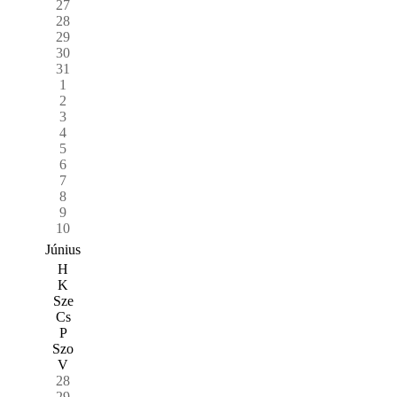
27
28
29
30
31
1
2
3
4
5
6
7
8
9
10
Június
H
K
Sze
Cs
P
Szo
V
28
29