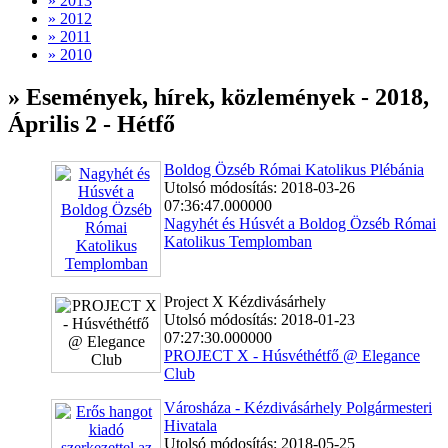
» 2013
» 2012
» 2011
» 2010
» Események, hírek, közlemények - 2018,
Április 2 - Hétfő
Boldog Özséb Római Katolikus Plébánia
Utolsó módosítás: 2018-03-26
07:36:47.000000
Nagyhét és Húsvét a Boldog Özséb Római
Katolikus Templomban
Project X Kézdivásárhely
Utolsó módosítás: 2018-01-23
07:27:30.000000
PROJECT X - Húsvéthétfő @ Elegance
Club
Városháza - Kézdivásárhely Polgármesteri
Hivatala
Utolsó módosítás: 2018-05-25