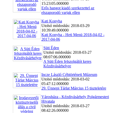
15:23:05.000000
Erős hangot kiadó szerkezettel az
elszaporodó varjak ellen
Kati Konyha
Utolsó módosítás: 2018-03-29
10:39:49.000000
Kati Konyha - Heti Menü 2018-04-02 -
2017-04-06
Süti Éden
Utolsó módosítás: 2018-03-27
08:07:06.000000
A Süti Éden felszolgálót keres
Kézdivásárhelyre
Incze László Céhtörténeti Múzeum
Utolsó módosítás: 2018-03-02
05:47:12.000000
29. Ünnepi Tárlat Március 15 tiszteletére
Városháza - Kézdivásárhely Polgármesteri
Hivatala
Utolsó módosítás: 2018-03-27
08:42:26.000000