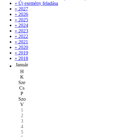
» Új esemény feladása
» 2027
» 2026
» 2025
» 2024
» 2023
» 2022
» 2021
» 2020
» 2019
» 2018
Január
H
K
Sze
Cs
P
Szo
V
1
2
3
4
5