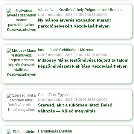
Városháza - Kézdivásárhely Polgármesteri Hivatala
Utolsó módosítás: 2018-04-25 17:06:58.000000
Nyilvános árverés szabadon maradt
parkolóhelyekért Kézdivásárhelyen
Incze László Céhtörténeti Múzeum
Utolsó módosítás: 2018-04-16 11:57:45.000000
Miklóssy Mária festőművész Rejtett tartalom
képzőművészeti kiállítása Kézdivásárhelyen
Csodafőnix Egyesület
Utolsó módosítás: 2018-05-08 06:36:56.000000
Szeresd, akit a tükörben látsz! Belső
változás — Külső megváltás
Háromfogás Ételfutár