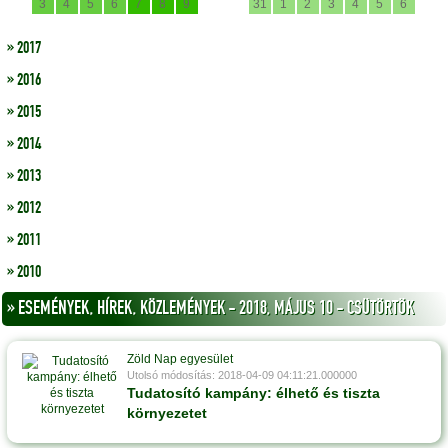
3
4
5
6
7
8
9
31
1
2
3
4
5
6
» 2017
» 2016
» 2015
» 2014
» 2013
» 2012
» 2011
» 2010
» ESEMÉNYEK, HÍREK, KÖZLEMÉNYEK - 2018, MÁJUS 10 - CSÜTÖRTÖK
Zöld Nap egyesület
Utolsó módosítás: 2018-04-09 04:11:21.000000
Tudatosító kampány: élhető és tiszta
környezetet