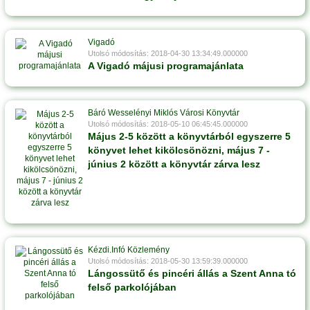
Vigadó
Utolsó módosítás: 2018-04-30 13:34:49.000000
A Vigadó májusi programajánlata
Báró Wesselényi Miklós Városi Könyvtár
Utolsó módosítás: 2018-05-10 06:45:45.000000
Május 2-5 között a könyvtárból egyszerre 5
könyvet lehet kikölcsönözni, május 7 -
június 2 között a könyvtár zárva lesz
Kézdi.Infó Közlemény
Utolsó módosítás: 2018-05-30 13:59:39.000000
Lángossütő és pincéri állás a Szent Anna tó
felső parkolójában