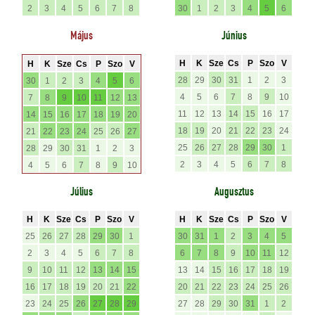
2
3
4
5
6
7
8
30
1
2
3
4
5
6
Május
Június
H
K
Sze
Cs
P
Szo
V
H
K
Sze
Cs
P
Szo
V
28
29
30
31
1
2
3
30
1
2
3
4
5
6
4
5
6
7
8
9
10
7
8
9
10
11
12
13
11
12
13
14
15
16
17
14
15
16
17
18
19
20
18
19
20
21
22
23
24
21
22
23
24
25
26
27
25
26
27
28
29
30
1
28
29
30
31
1
2
3
2
3
4
5
6
7
8
4
5
6
7
8
9
10
Július
Augusztus
H
K
Sze
Cs
P
Szo
V
H
K
Sze
Cs
P
Szo
V
25
26
27
28
29
30
1
30
31
1
2
3
4
5
2
3
4
5
6
7
8
6
7
8
9
10
11
12
9
10
11
12
13
14
15
13
14
15
16
17
18
19
16
17
18
19
20
21
22
20
21
22
23
24
25
26
23
24
25
26
27
28
29
27
28
29
30
31
1
2