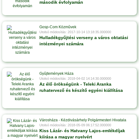
második évfolyamán
Gosp-Com Közmûvek
Utolsó módosítás: 2017-10-14 13:18:35.000000
Hulladékgyűjtési verseny a város oktatási
intézményei számára
Gyûjtemények Háza
Utolsó módosítás: 2018-04-02 14:14:30.000000
Az élő örökségünk - Teleki Aranka
ruhatervező és készítő egyéni kiállítása
Városháza - Kézdivásárhely Polgármesteri Hivatala
Utolsó módosítás: 2018-05-09 06:17:52.000000
Kiss Lázár- és Hatvany Lajos-emlékdíjak
kiírása a magyar nyelvért