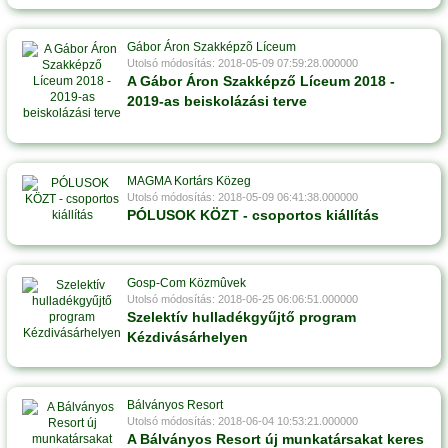
Gábor Áron Szakképzõ Líceum
Utolsó módosítás: 2018-05-09 07:59:28.000000
A Gábor Áron Szakképző Líceum 2018 -
2019-as beiskolázási terve
MAGMA Kortárs Közeg
Utolsó módosítás: 2018-05-09 06:41:38.000000
PÓLUSOK KÖZT - csoportos kiállítás
Gosp-Com Közmûvek
Utolsó módosítás: 2018-06-25 06:06:51.000000
Szelektív hulladékgyűjtő program
Kézdivásárhelyen
Bálványos Resort
Utolsó módosítás: 2018-06-04 10:53:21.000000
A Bálványos Resort új munkatársakat keres