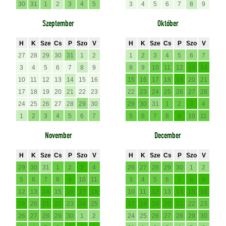
30
31
1
2
3
4
5
3
4
5
6
7
8
9
Szeptember
Október
H
K
Sze
Cs
P
Szo
V
H
K
Sze
Cs
P
Szo
V
27
28
29
30
31
1
2
1
2
3
4
5
6
7
3
4
5
6
7
8
9
8
9
10
11
12
13
14
10
11
12
13
14
15
16
15
16
17
18
19
20
21
17
18
19
20
21
22
23
22
23
24
25
26
27
28
24
25
26
27
28
29
30
29
30
31
1
2
3
4
1
2
3
4
5
6
7
5
6
7
8
9
10
11
November
December
H
K
Sze
Cs
P
Szo
V
H
K
Sze
Cs
P
Szo
V
29
30
31
1
2
3
4
26
27
28
29
30
1
2
5
6
7
8
9
10
11
3
4
5
6
7
8
9
12
13
14
15
16
17
18
10
11
12
13
14
15
16
19
20
21
22
23
24
25
17
18
19
20
21
22
23
26
27
28
29
30
1
2
24
25
26
27
28
29
30