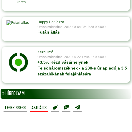
Happy Hot Pizza
Utolsó módosítás: 2018-08-04 08:19:38.000000
Futári állás
Kézdi.infó
Utolsó módosítás: 2020-05-22 17:44:27.000000
+3,5% Kézdivásárhelynek,
Felsõháromszéknek - a 230-s ûrlap adója 3,5
százalékának felajánlására
» HÍRFOLYAM
LEGFRISSEBB
AKTUÁLIS