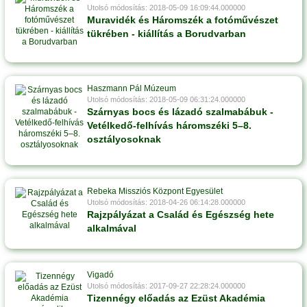
Utolsó módosítás: 2018-05-09 16:09:44.000000
Muravidék és Háromszék a fotóművészet
tükrében - kiállítás a Borudvarban
Haszmann Pál Múzeum
Utolsó módosítás: 2018-05-09 06:31:24.000000
Szárnyas bocs és lázadó szalmabábuk -
Vetélkedő-felhívás háromszéki 5–8.
osztályosoknak
Rebeka Missziós Központ Egyesület
Utolsó módosítás: 2018-04-26 06:14:28.000000
Rajzpályázat a Család és Egészség hete
alkalmával
Vigadó
Utolsó módosítás: 2017-09-27 22:28:24.000000
Tizennégy előadás az Ezüst Akadémia