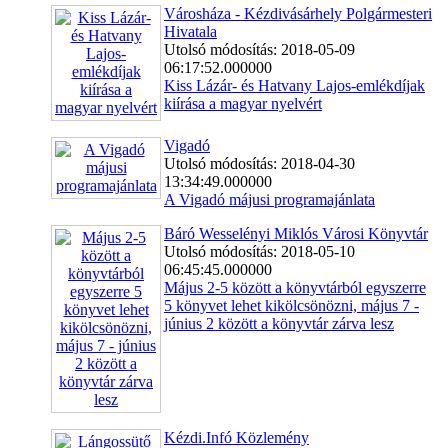
Városháza - Kézdivásárhely Polgármesteri
Hivatala
Utolsó módosítás: 2018-05-09
06:17:52.000000
Kiss Lázár- és Hatvany Lajos-emlékdíjak
kiírása a magyar nyelvért
Vigadó
Utolsó módosítás: 2018-04-30
13:34:49.000000
A Vigadó májusi programajánlata
Báró Wesselényi Miklós Városi Könyvtár
Utolsó módosítás: 2018-05-10
06:45:45.000000
Május 2-5 között a könyvtárból egyszerre
5 könyvet lehet kikölcsönözni, május 7 -
június 2 között a könyvtár zárva lesz
Kézdi.Infó Közlemény