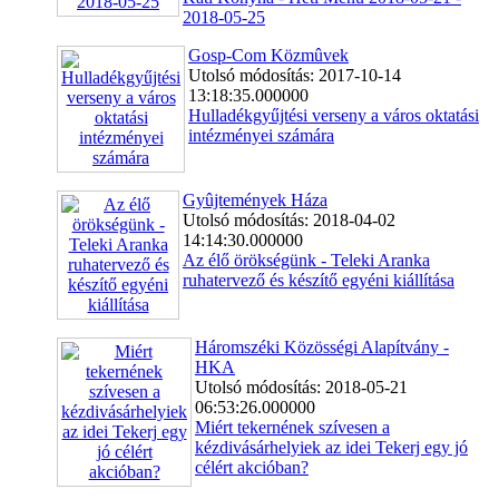
2018-05-25
Gosp-Com Közmûvek
Utolsó módosítás: 2017-10-14
13:18:35.000000
Hulladékgyűjtési verseny a város oktatási
intézményei számára
Gyûjtemények Háza
Utolsó módosítás: 2018-04-02
14:14:30.000000
Az élő örökségünk - Teleki Aranka
ruhatervező és készítő egyéni kiállítása
Háromszéki Közösségi Alapítvány -
HKA
Utolsó módosítás: 2018-05-21
06:53:26.000000
Miért tekernének szívesen a
kézdivásárhelyiek az idei Tekerj egy jó
célért akcióban?