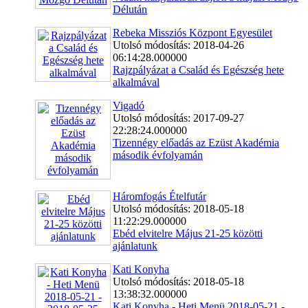
Délután
Rebeka Missziós Központ Egyesület
Utolsó módosítás: 2018-04-26
06:14:28.000000
Rajzpályázat a Család és Egészség hete
alkalmával
Vigadó
Utolsó módosítás: 2017-09-27
22:28:24.000000
Tizennégy előadás az Ezüst Akadémia
második évfolyamán
Háromfogás Ételfutár
Utolsó módosítás: 2018-05-18
11:22:29.000000
Ebéd elvitelre Május 21-25 közötti
ajánlatunk
Kati Konyha
Utolsó módosítás: 2018-05-18
13:38:32.000000
Kati Konyha - Heti Menü 2018-05-21 -