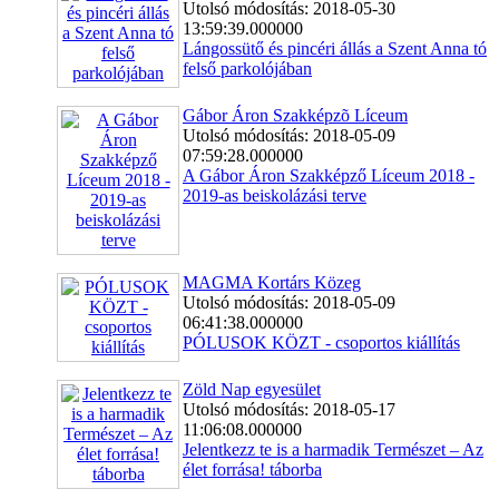
Utolsó módosítás: 2018-05-30
13:59:39.000000
Lángossütő és pincéri állás a Szent Anna tó
felső parkolójában
Gábor Áron Szakképzõ Líceum
Utolsó módosítás: 2018-05-09
07:59:28.000000
A Gábor Áron Szakképző Líceum 2018 -
2019-as beiskolázási terve
MAGMA Kortárs Közeg
Utolsó módosítás: 2018-05-09
06:41:38.000000
PÓLUSOK KÖZT - csoportos kiállítás
Zöld Nap egyesület
Utolsó módosítás: 2018-05-17
11:06:08.000000
Jelentkezz te is a harmadik Természet – Az
élet forrása! táborba