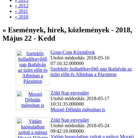
» 2013
» 2012
» 2011
» 2010
» Események, hírek, közlemények - 2018,
Május 22 - Kedd
Gosp-Com Közmûvek
Utolsó módosítás: 2018-05-16
07:16:32.000000
Szelektív hulladékgyűjtő nap Ikafalván az
üzlet előtt és Albisban a Pázsinton
Zöld Nap egyesület
Utolsó módosítás: 2018-05-17
10:31:35.000000
Mozgó Délután májusban is
Zöld Nap egyesület
Utolsó módosítás: 2018-05-24
09:42:18.000000
Vidám hangulatban zajlott a májusi Mozgó