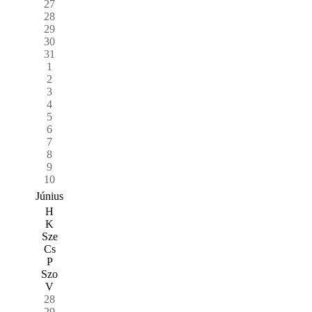
27
28
29
30
31
1
2
3
4
5
6
7
8
9
10
Június
H
K
Sze
Cs
P
Szo
V
28
29