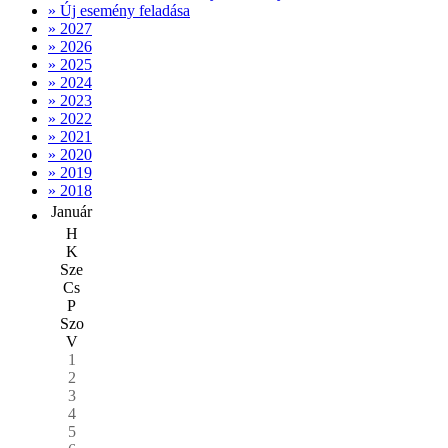
» Új esemény feladása
» 2027
» 2026
» 2025
» 2024
» 2023
» 2022
» 2021
» 2020
» 2019
» 2018
Január
H
K
Sze
Cs
P
Szo
V
1
2
3
4
5