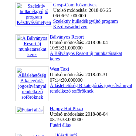
Gosp-Com Közmûvek
Utolsó módosítás: 2018-06-25
06:06:51.000000
Szelektív hulladékgyűjtő program
Kézdivásárhelyen
Bálványos Resort
Utolsó módosítás: 2018-06-04
10:53:21.000000
A Bálványos Resort új munkatársakat
keres
West Taxi
Utolsó módosítás: 2018-05-31
07:14:30.000000
Álláslehetőség B kategóriás jogosítvánnyal
rendelkező sofőröknek
Happy Hot Pizza
Utolsó módosítás: 2018-08-04
08:19:38.000000
Futári állás
Kézdi.infó