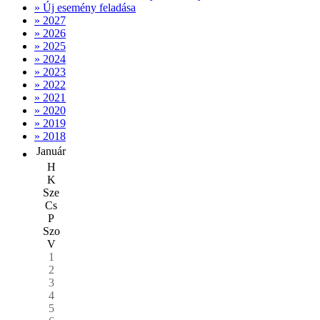
» Új esemény feladása
» 2027
» 2026
» 2025
» 2024
» 2023
» 2022
» 2021
» 2020
» 2019
» 2018
Január
H
K
Sze
Cs
P
Szo
V
1
2
3
4
5