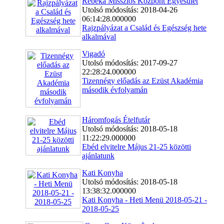
Rebeka Missziós Központ Egyesület
Utolsó módosítás: 2018-04-26
06:14:28.000000
Rajzpályázat a Család és Egészség hete
alkalmával
Vigadó
Utolsó módosítás: 2017-09-27
22:28:24.000000
Tizennégy előadás az Ezüst Akadémia
második évfolyamán
Háromfogás Ételfutár
Utolsó módosítás: 2018-05-18
11:22:29.000000
Ebéd elvitelre Május 21-25 közötti
ajánlatunk
Kati Konyha
Utolsó módosítás: 2018-05-18
13:38:32.000000
Kati Konyha - Heti Menü 2018-05-21 -
2018-05-25