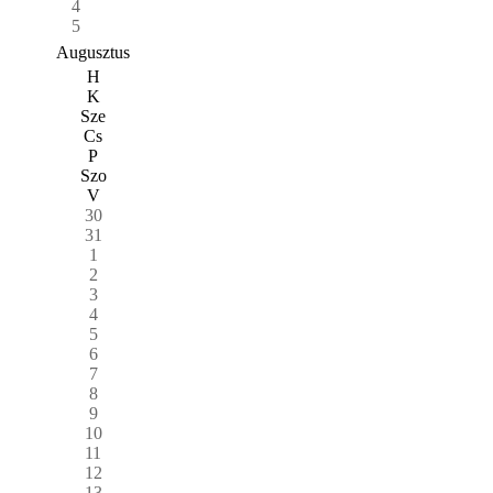
4
5
Augusztus
H
K
Sze
Cs
P
Szo
V
30
31
1
2
3
4
5
6
7
8
9
10
11
12
13