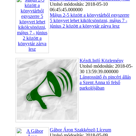
Utolsó módosítás: 2018-05-10
06:45:45.000000
Május 2-5 között a könyvtárból egyszerre
5 könyvet lehet kikölcsönözni, május 7 -
június 2 között a könyvtár zárva lesz
Kézdi.Infó Közlemény
Utolsó módosítás: 2018-05-
30 13:59:39.000000
Lángossütő és pincéri állás
a Szent Anna tó felső
parkolójában
Gábor Áron Szakképzõ Líceum
Utolsó módosítás: 2018-05-09