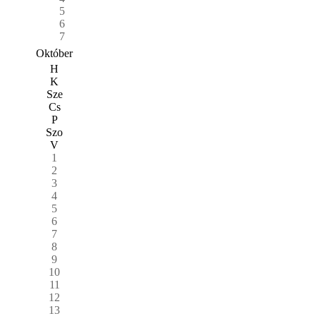
5
6
7
Október
H
K
Sze
Cs
P
Szo
V
1
2
3
4
5
6
7
8
9
10
11
12
13