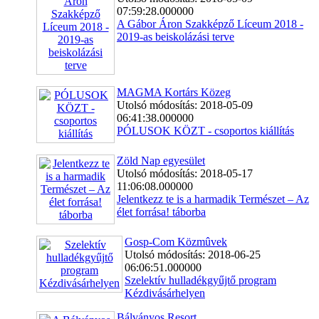
07:59:28.000000
A Gábor Áron Szakképző Líceum 2018 -
2019-as beiskolázási terve
MAGMA Kortárs Közeg
Utolsó módosítás: 2018-05-09
06:41:38.000000
PÓLUSOK KÖZT - csoportos kiállítás
Zöld Nap egyesület
Utolsó módosítás: 2018-05-17
11:06:08.000000
Jelentkezz te is a harmadik Természet – Az
élet forrása! táborba
Gosp-Com Közmûvek
Utolsó módosítás: 2018-06-25
06:06:51.000000
Szelektív hulladékgyűjtő program
Kézdivásárhelyen
Bálványos Resort