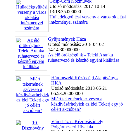
Gosp-Com Közmûvek
Utolsó módosítás: 2017-10-14
13:18:35.000000
Hulladékgyűjtési verseny a város oktatási
intézményei számára
Gyûjtemények Háza
Utolsó módosítás: 2018-04-02
14:14:30.000000
Az élő örökségünk - Teleki Aranka
ruhatervező és készítő egyéni kiállítása
Háromszéki Közösségi Alapítvány -
HKA
Utolsó módosítás: 2018-05-21
06:53:26.000000
Miért tekernének szívesen a
kézdivásárhelyiek az idei Tekerj egy jó
célért akcióban?
Városháza - Kézdivásárhely
Polgármesteri Hivatala