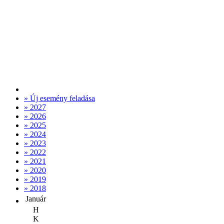
» Új esemény feladása
» 2027
» 2026
» 2025
» 2024
» 2023
» 2022
» 2021
» 2020
» 2019
» 2018
Január
H
K