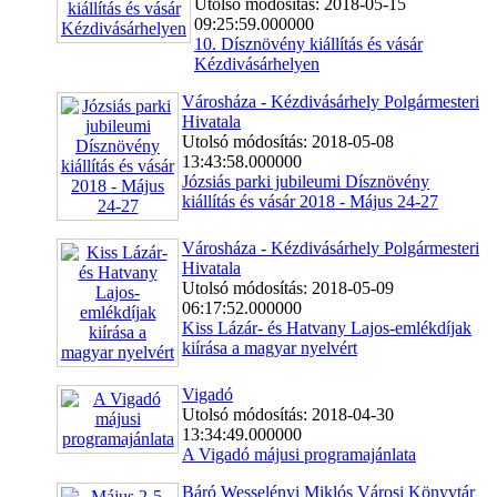
Utolsó módosítás: 2018-05-15
09:25:59.000000
10. Dísznövény kiállítás és vásár
Kézdivásárhelyen
Városháza - Kézdivásárhely Polgármesteri
Hivatala
Utolsó módosítás: 2018-05-08
13:43:58.000000
Józsiás parki jubileumi Dísznövény
kiállítás és vásár 2018 - Május 24-27
Városháza - Kézdivásárhely Polgármesteri
Hivatala
Utolsó módosítás: 2018-05-09
06:17:52.000000
Kiss Lázár- és Hatvany Lajos-emlékdíjak
kiírása a magyar nyelvért
Vigadó
Utolsó módosítás: 2018-04-30
13:34:49.000000
A Vigadó májusi programajánlata
Báró Wesselényi Miklós Városi Könyvtár