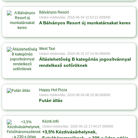
Bálványos Resort
Utolsó módosítás: 2018-06-04 10:53:21.000000
A Bálványos Resort új munkatársakat keres
West Taxi
Utolsó módosítás: 2018-05-31 07:14:30.000000
Álláslehetőség B kategóriás jogosítvánnyal
rendelkező sofőröknek
Happy Hot Pizza
Utolsó módosítás: 2018-08-04 08:19:38.000000
Futári állás
Kézdi.infó
Utolsó módosítás: 2020-05-22 17:44:27.000000
+3,5% Kézdivásárhelynek,