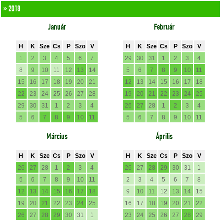
» 2018
Január
Február
H
K
Sze
Cs
P
Szo
V
H
K
Sze
Cs
P
Szo
V
1
2
3
4
5
6
7
29
30
31
1
2
3
4
8
9
10
11
12
13
14
5
6
7
8
9
10
11
15
16
17
18
19
20
21
12
13
14
15
16
17
18
22
23
24
25
26
27
28
19
20
21
22
23
24
25
29
30
31
1
2
3
4
26
27
28
1
2
3
4
5
6
7
8
9
10
11
5
6
7
8
9
10
11
Március
Április
H
K
Sze
Cs
P
Szo
V
H
K
Sze
Cs
P
Szo
V
26
27
28
1
2
3
4
26
27
28
29
30
31
1
5
6
7
8
9
10
11
2
3
4
5
6
7
8
12
13
14
15
16
17
18
9
10
11
12
13
14
15
19
20
21
22
23
24
25
16
17
18
19
20
21
22
26
27
28
29
30
31
1
23
24
25
26
27
28
29