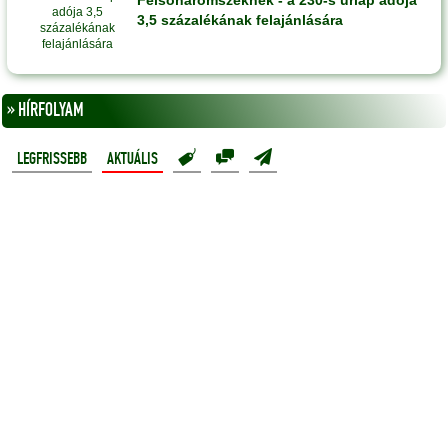
Felsõháromszéknek - a 230-s ûrlap adója
3,5 százalékának felajánlására
» HÍRFOLYAM
LEGFRISSEBB
AKTUÁLIS