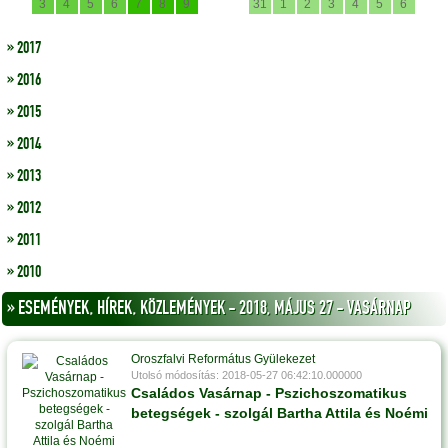
3
4
5
6
7
8
9
31
1
2
3
4
5
6
» 2017
» 2016
» 2015
» 2014
» 2013
» 2012
» 2011
» 2010
» ESEMÉNYEK, HÍREK, KÖZLEMÉNYEK - 2018, MÁJUS 27 - VASÁRNAP
Oroszfalvi Református Gyülekezet
Utolsó módosítás: 2018-05-27 06:42:10.000000
Családos Vasárnap - Pszichoszomatikus
betegségek - szolgál Bartha Attila és Noémi