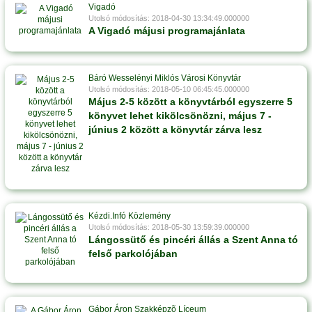
Vigadó
Utolsó módosítás: 2018-04-30 13:34:49.000000
A Vigadó májusi programajánlata
Báró Wesselényi Miklós Városi Könyvtár
Utolsó módosítás: 2018-05-10 06:45:45.000000
Május 2-5 között a könyvtárból egyszerre 5
könyvet lehet kikölcsönözni, május 7 -
június 2 között a könyvtár zárva lesz
Kézdi.Infó Közlemény
Utolsó módosítás: 2018-05-30 13:59:39.000000
Lángossütő és pincéri állás a Szent Anna tó
felső parkolójában
Gábor Áron Szakképzõ Líceum