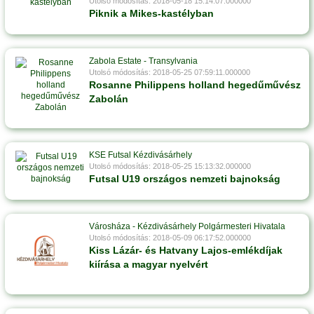
Utolsó módosítás: 2018-05-18 15:14:07.000000
Piknik a Mikes-kastélyban
Zabola Estate - Transylvania
Utolsó módosítás: 2018-05-25 07:59:11.000000
Rosanne Philippens holland hegedűművész
Zabolán
KSE Futsal Kézdivásárhely
Utolsó módosítás: 2018-05-25 15:13:32.000000
Futsal U19 országos nemzeti bajnokság
Városháza - Kézdivásárhely Polgármesteri Hivatala
Utolsó módosítás: 2018-05-09 06:17:52.000000
Kiss Lázár- és Hatvany Lajos-emlékdíjak
kiírása a magyar nyelvért