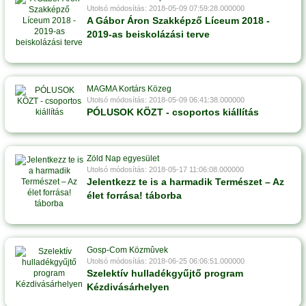
Utolsó módosítás: 2018-05-09 07:59:28.000000
A Gábor Áron Szakképző Líceum 2018 -
2019-as beiskolázási terve
MAGMA Kortárs Közeg
Utolsó módosítás: 2018-05-09 06:41:38.000000
PÓLUSOK KÖZT - csoportos kiállítás
Zöld Nap egyesület
Utolsó módosítás: 2018-05-17 11:06:08.000000
Jelentkezz te is a harmadik Természet – Az
élet forrása! táborba
Gosp-Com Közmûvek
Utolsó módosítás: 2018-06-25 06:06:51.000000
Szelektív hulladékgyűjtő program
Kézdivásárhelyen