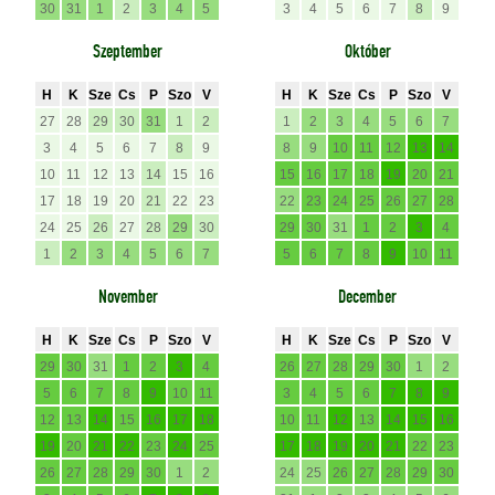
30
31
1
2
3
4
5
3
4
5
6
7
8
9
Szeptember
Október
H
K
Sze
Cs
P
Szo
V
H
K
Sze
Cs
P
Szo
V
27
28
29
30
31
1
2
1
2
3
4
5
6
7
3
4
5
6
7
8
9
8
9
10
11
12
13
14
10
11
12
13
14
15
16
15
16
17
18
19
20
21
17
18
19
20
21
22
23
22
23
24
25
26
27
28
24
25
26
27
28
29
30
29
30
31
1
2
3
4
1
2
3
4
5
6
7
5
6
7
8
9
10
11
November
December
H
K
Sze
Cs
P
Szo
V
H
K
Sze
Cs
P
Szo
V
29
30
31
1
2
3
4
26
27
28
29
30
1
2
5
6
7
8
9
10
11
3
4
5
6
7
8
9
12
13
14
15
16
17
18
10
11
12
13
14
15
16
19
20
21
22
23
24
25
17
18
19
20
21
22
23
26
27
28
29
30
1
2
24
25
26
27
28
29
30