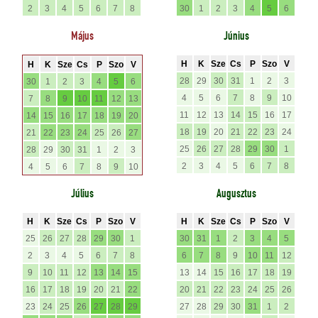
2
3
4
5
6
7
8
30
1
2
3
4
5
6
Május
Június
H
K
Sze
Cs
P
Szo
V
H
K
Sze
Cs
P
Szo
V
28
29
30
31
1
2
3
30
1
2
3
4
5
6
4
5
6
7
8
9
10
7
8
9
10
11
12
13
11
12
13
14
15
16
17
14
15
16
17
18
19
20
18
19
20
21
22
23
24
21
22
23
24
25
26
27
25
26
27
28
29
30
1
28
29
30
31
1
2
3
2
3
4
5
6
7
8
4
5
6
7
8
9
10
Július
Augusztus
H
K
Sze
Cs
P
Szo
V
H
K
Sze
Cs
P
Szo
V
25
26
27
28
29
30
1
30
31
1
2
3
4
5
2
3
4
5
6
7
8
6
7
8
9
10
11
12
9
10
11
12
13
14
15
13
14
15
16
17
18
19
16
17
18
19
20
21
22
20
21
22
23
24
25
26
23
24
25
26
27
28
29
27
28
29
30
31
1
2