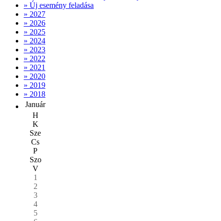
» Új esemény feladása
» 2027
» 2026
» 2025
» 2024
» 2023
» 2022
» 2021
» 2020
» 2019
» 2018
Január
H
K
Sze
Cs
P
Szo
V
1
2
3
4
5