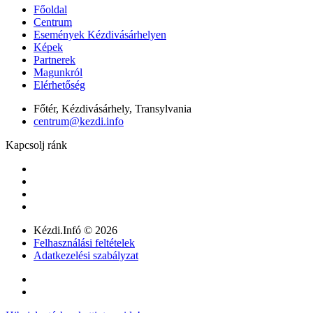
Főoldal
Centrum
Események Kézdivásárhelyen
Képek
Partnerek
Magunkról
Elérhetőség
Főtér, Kézdivásárhely, Transylvania
centrum@kezdi.info
Kapcsolj ránk
Kézdi.Infó © 2026
Felhasználási feltételek
Adatkezelési szabályzat