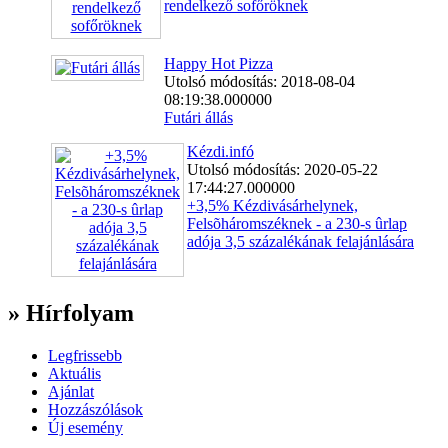
rendelkező sofőröknek
Happy Hot Pizza
Utolsó módosítás: 2018-08-04
08:19:38.000000
Futári állás
Kézdi.infó
Utolsó módosítás: 2020-05-22
17:44:27.000000
+3,5% Kézdivásárhelynek,
Felsõháromszéknek - a 230-s ûrlap
adója 3,5 százalékának felajánlására
» Hírfolyam
Legfrissebb
Aktuális
Ajánlat
Hozzászólások
Új esemény