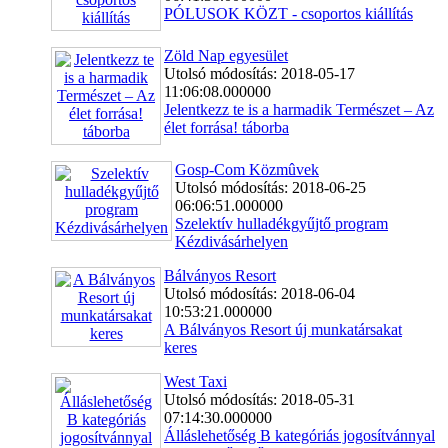
PÓLUSOK KÖZT - csoportos kiállítás
Zöld Nap egyesület
Utolsó módosítás: 2018-05-17
11:06:08.000000
Jelentkezz te is a harmadik Természet – Az
élet forrása! táborba
Gosp-Com Közmûvek
Utolsó módosítás: 2018-06-25
06:06:51.000000
Szelektív hulladékgyűjtő program
Kézdivásárhelyen
Bálványos Resort
Utolsó módosítás: 2018-06-04
10:53:21.000000
A Bálványos Resort új munkatársakat
keres
West Taxi
Utolsó módosítás: 2018-05-31
07:14:30.000000
Álláslehetőség B kategóriás jogosítvánnyal