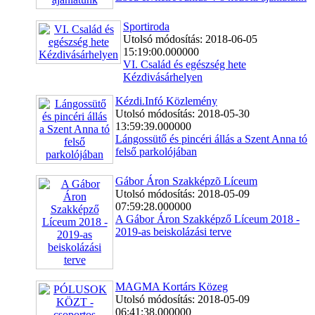
Sportiroda
Utolsó módosítás: 2018-06-05
15:19:00.000000
VI. Család és egészség hete
Kézdivásárhelyen
Kézdi.Infó Közlemény
Utolsó módosítás: 2018-05-30
13:59:39.000000
Lángossütő és pincéri állás a Szent Anna tó
felső parkolójában
Gábor Áron Szakképzõ Líceum
Utolsó módosítás: 2018-05-09
07:59:28.000000
A Gábor Áron Szakképző Líceum 2018 -
2019-as beiskolázási terve
MAGMA Kortárs Közeg
Utolsó módosítás: 2018-05-09
06:41:38.000000