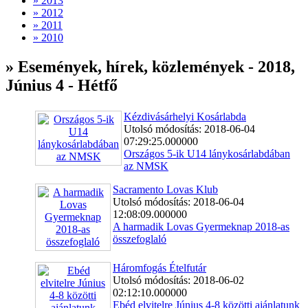
» 2013
» 2012
» 2011
» 2010
» Események, hírek, közlemények - 2018,
Június 4 - Hétfő
Kézdivásárhelyi Kosárlabda
Utolsó módosítás: 2018-06-04
07:29:25.000000
Országos 5-ik U14 lánykosárlabdában
az NMSK
Sacramento Lovas Klub
Utolsó módosítás: 2018-06-04
12:08:09.000000
A harmadik Lovas Gyermeknap 2018-as
összefoglaló
Háromfogás Ételfutár
Utolsó módosítás: 2018-06-02
02:12:10.000000
Ebéd elvitelre Június 4-8 közötti ajánlatunk