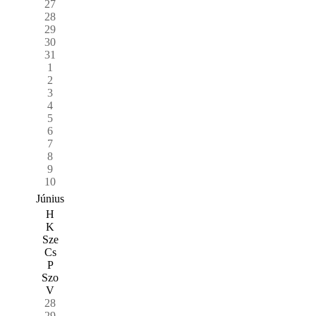
27
28
29
30
31
1
2
3
4
5
6
7
8
9
10
Június
H
K
Sze
Cs
P
Szo
V
28
29