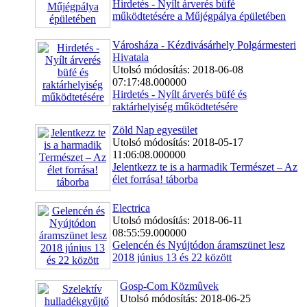
Hirdetés - Nyílt árverés büfé
működtetésére a Műjégpálya épületében
Városháza - Kézdivásárhely Polgármesteri
Hivatala
Utolsó módosítás: 2018-06-08
07:17:48.000000
Hirdetés - Nyílt árverés büfé és
raktárhelyiség működtetésére
Zöld Nap egyesület
Utolsó módosítás: 2018-05-17
11:06:08.000000
Jelentkezz te is a harmadik Természet – Az
élet forrása! táborba
Electrica
Utolsó módosítás: 2018-06-11
08:55:59.000000
Gelencén és Nyújtódon áramszünet lesz
2018 június 13 és 22 között
Gosp-Com Közmûvek
Utolsó módosítás: 2018-06-25