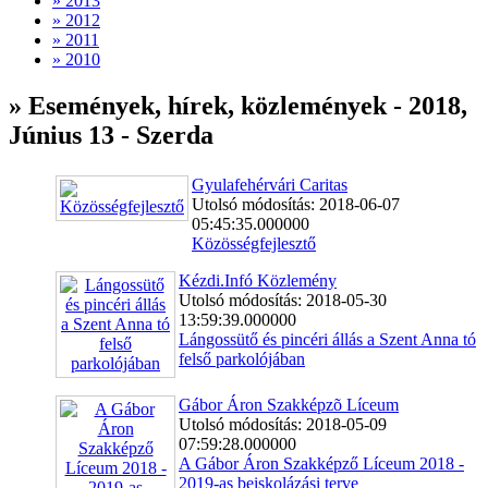
» 2013
» 2012
» 2011
» 2010
» Események, hírek, közlemények - 2018,
Június 13 - Szerda
Gyulafehérvári Caritas
Utolsó módosítás: 2018-06-07
05:45:35.000000
Közösségfejlesztő
Kézdi.Infó Közlemény
Utolsó módosítás: 2018-05-30
13:59:39.000000
Lángossütő és pincéri állás a Szent Anna tó
felső parkolójában
Gábor Áron Szakképzõ Líceum
Utolsó módosítás: 2018-05-09
07:59:28.000000
A Gábor Áron Szakképző Líceum 2018 -
2019-as beiskolázási terve