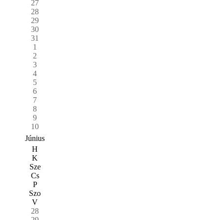
27
28
29
30
31
1
2
3
4
5
6
7
8
9
10
Június
H
K
Sze
Cs
P
Szo
V
28
29