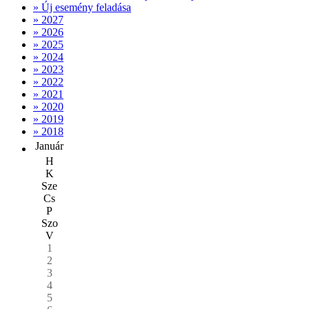
» Új esemény feladása
» 2027
» 2026
» 2025
» 2024
» 2023
» 2022
» 2021
» 2020
» 2019
» 2018
Január
H
K
Sze
Cs
P
Szo
V
1
2
3
4
5