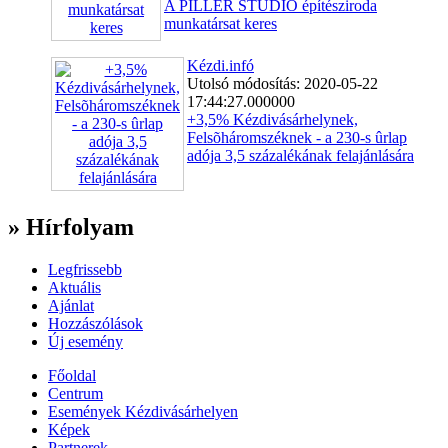
A PILLÉR STÚDIÓ építésziroda
munkatársat keres
Kézdi.infó
Utolsó módosítás: 2020-05-22
17:44:27.000000
+3,5% Kézdivásárhelynek,
Felsõháromszéknek - a 230-s ûrlap
adója 3,5 százalékának felajánlására
» Hírfolyam
Legfrissebb
Aktuális
Ajánlat
Hozzászólások
Új esemény
Főoldal
Centrum
Események Kézdivásárhelyen
Képek
Partnerek