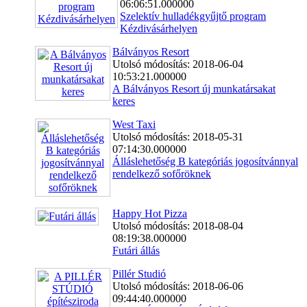
06:06:51.000000
Szelektív hulladékgyűjtő program
Kézdivásárhelyen
Bálványos Resort
Utolsó módosítás: 2018-06-04
10:53:21.000000
A Bálványos Resort új munkatársakat
keres
West Taxi
Utolsó módosítás: 2018-05-31
07:14:30.000000
Álláslehetőség B kategóriás jogosítvánnyal
rendelkező sofőröknek
Happy Hot Pizza
Utolsó módosítás: 2018-08-04
08:19:38.000000
Futári állás
Pillér Studió
Utolsó módosítás: 2018-06-06
09:44:40.000000