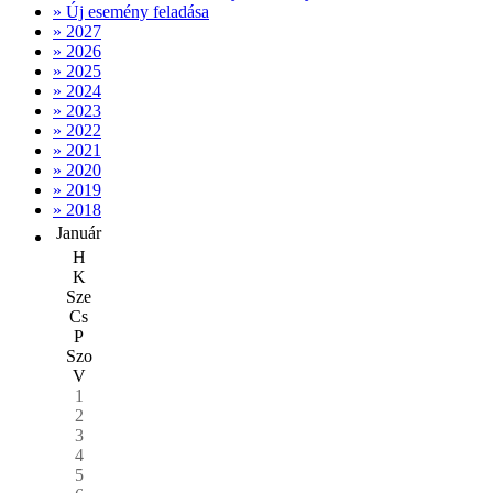
» Új esemény feladása
» 2027
» 2026
» 2025
» 2024
» 2023
» 2022
» 2021
» 2020
» 2019
» 2018
Január
H
K
Sze
Cs
P
Szo
V
1
2
3
4
5