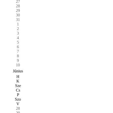
27
28
29
30
31
1
2
3
4
5
6
7
8
9
10
Június
H
K
Sze
Cs
P
Szo
V
28
29