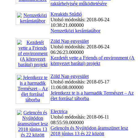
raktárhelyiség működtetésére
Kreakids Stúdió
Utolsó módosítás: 2018-06-24
10:38:21.000000
Nemzetközi kerámiatábor
Zöld Nap egyesület
Utolsó módosítás: 2018-06-24
06:26:23.000000
Kezdetét vette a Friends of environment (A
környezet barátai) projekt
Zöld Nap egyesület
Utolsó módosítás: 2018-05-17
11:06:08.000000
Jelentkezz te is a harmadik Természet – Az
élet forrása! táborba
Electrica
Utolsó módosítás: 2018-06-11
08:55:59.000000
Gelencén és Nyújtódon áramszünet lesz
2018 június 13 és 22 között