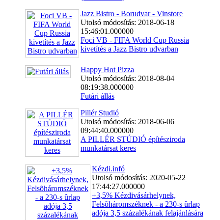
Jazz Bistro - Borudvar - Vinstore
Utolsó módosítás: 2018-06-18
15:46:01.000000
Foci VB - FIFA World Cup Russia
kivetítés a Jazz Bistro udvarban
Happy Hot Pizza
Utolsó módosítás: 2018-08-04
08:19:38.000000
Futári állás
Pillér Studió
Utolsó módosítás: 2018-06-06
09:44:40.000000
A PILLÉR STÚDIÓ építésziroda
munkatársat keres
Kézdi.infó
Utolsó módosítás: 2020-05-22
17:44:27.000000
+3,5% Kézdivásárhelynek,
Felsõháromszéknek - a 230-s ûrlap
adója 3,5 százalékának felajánlására