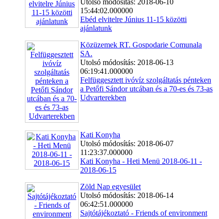
Utolsó módosítás: 2018-06-10
15:44:02.000000
Ebéd elvitelre Június 11-15 közötti
ajánlatunk
Közüzemek RT. Gospodarie Comunala
SA.
Utolsó módosítás: 2018-06-13
06:19:41.000000
Felfüggesztett ivóvíz szolgáltatás pénteken
a Petőfi Sándor utcában és a 70-es és 73-as
Udvarterekben
Kati Konyha
Utolsó módosítás: 2018-06-07
11:23:37.000000
Kati Konyha - Heti Menü 2018-06-11 -
2018-06-15
Zöld Nap egyesület
Utolsó módosítás: 2018-06-14
06:42:51.000000
Sajtótájékoztató - Friends of environment