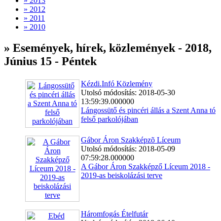
» 2013
» 2012
» 2011
» 2010
» Események, hírek, közlemények - 2018,
Június 15 - Péntek
Kézdi.Infó Közlemény
Utolsó módosítás: 2018-05-30
13:59:39.000000
Lángossütő és pincéri állás a Szent Anna tó
felső parkolójában
Gábor Áron Szakképzõ Líceum
Utolsó módosítás: 2018-05-09
07:59:28.000000
A Gábor Áron Szakképző Líceum 2018 -
2019-as beiskolázási terve
Háromfogás Ételfutár