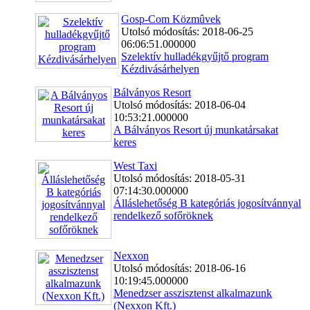
Gosp-Com Közmûvek
Utolsó módosítás: 2018-06-25
06:06:51.000000
Szelektív hulladékgyűjtő program
Kézdivásárhelyen
Bálványos Resort
Utolsó módosítás: 2018-06-04
10:53:21.000000
A Bálványos Resort új munkatársakat
keres
West Taxi
Utolsó módosítás: 2018-05-31
07:14:30.000000
Álláslehetőség B kategóriás jogosítvánnyal
rendelkező sofőröknek
Nexxon
Utolsó módosítás: 2018-06-16
10:19:45.000000
Menedzser asszisztenst alkalmazunk
(Nexxon Kft.)