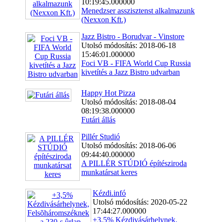
10:19:45.000000
Menedzser asszisztenst alkalmazunk
(Nexxon Kft.)
Jazz Bistro - Borudvar - Vinstore
Utolsó módosítás: 2018-06-18
15:46:01.000000
Foci VB - FIFA World Cup Russia
kivetítés a Jazz Bistro udvarban
Happy Hot Pizza
Utolsó módosítás: 2018-08-04
08:19:38.000000
Futári állás
Pillér Studió
Utolsó módosítás: 2018-06-06
09:44:40.000000
A PILLÉR STÚDIÓ építésziroda
munkatársat keres
Kézdi.infó
Utolsó módosítás: 2020-05-22
17:44:27.000000
+3,5% Kézdivásárhelynek,