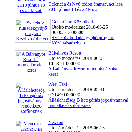
Gelencén és Nyújtódon áramszünet lesz
2018 június 13 és 22 között
Gosp-Com Közmûvek
Utolsó módosítás: 2018-06-25
06:06:51.000000
Szelektív hulladékgyűjtő program
Kézdivásárhelyen
Bálványos Resort
Utolsó módosítás: 2018-06-04
10:53:21.000000
A Bálványos Resort új munkatársakat
keres
West Taxi
Utolsó módosítás: 2018-05-31
07:14:30.000000
Álláslehetőség B kategóriás jogosítvánnyal
rendelkező sofőröknek
Nexxon
Utolsó módosítás: 2018-06-16