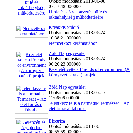
Utolsó módosítás: 2018-06-08
07:17:48.000000
Hirdetés - Nyílt árverés büfé és
raktárhelyiség működtetésére
Kreakids Stúdió
Utolsó módosítás: 2018-06-24
10:38:21.000000
Nemzetközi kerámiatábor
Zöld Nap egyesület
Utolsó módosítás: 2018-06-24
06:26:23.000000
Kezdetét vette a Friends of environment (A
környezet barátai) projekt
Zöld Nap egyesület
Utolsó módosítás: 2018-05-17
11:06:08.000000
Jelentkezz te is a harmadik Természet – Az
élet forrása! táborba
Electrica
Utolsó módosítás: 2018-06-11
08:55:59.000000