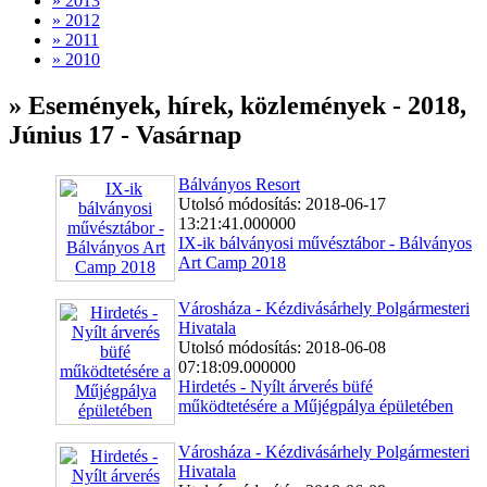
» 2013
» 2012
» 2011
» 2010
» Események, hírek, közlemények - 2018,
Június 17 - Vasárnap
Bálványos Resort
Utolsó módosítás: 2018-06-17
13:21:41.000000
IX-ik bálványosi művésztábor - Bálványos
Art Camp 2018
Városháza - Kézdivásárhely Polgármesteri
Hivatala
Utolsó módosítás: 2018-06-08
07:18:09.000000
Hirdetés - Nyílt árverés büfé
működtetésére a Műjégpálya épületében
Városháza - Kézdivásárhely Polgármesteri
Hivatala