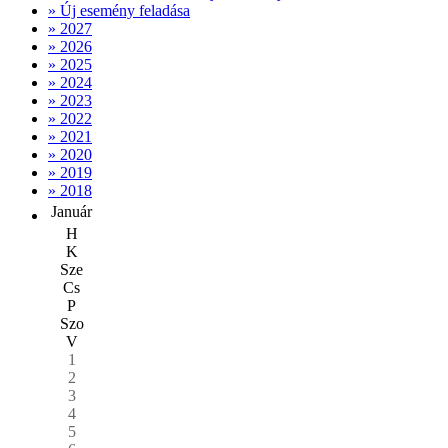
» Új esemény feladása
» 2027
» 2026
» 2025
» 2024
» 2023
» 2022
» 2021
» 2020
» 2019
» 2018
Január
H
K
Sze
Cs
P
Szo
V
1
2
3
4
5