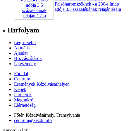
Felsõháromszéknek - a 230-s ûrlap
adója 3,5 százalékának felajánlására
» Hírfolyam
Legfrissebb
Aktuális
Ajánlat
Hozzászólások
Új esemény
Főoldal
Centrum
Események Kézdivásárhelyen
Képek
Partnerek
Magunkról
Elérhetőség
Főtér, Kézdivásárhely, Transylvania
centrum@kezdi.info
Kapcsolj ránk