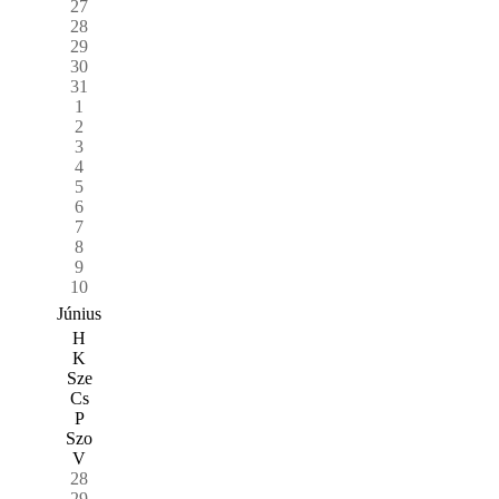
27
28
29
30
31
1
2
3
4
5
6
7
8
9
10
Június
H
K
Sze
Cs
P
Szo
V
28
29