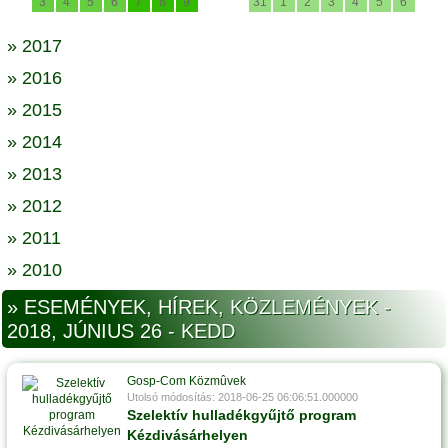
3
4
5
6
7
8
9
31
1
2
3
4
5
6
» 2017
» 2016
» 2015
» 2014
» 2013
» 2012
» 2011
» 2010
» ESEMÉNYEK, HÍREK, KÖZLEMÉNYEK -
2018, JÚNIUS 26 - KEDD
Gosp-Com Közmûvek
Utolsó módosítás: 2018-06-25 06:06:51.000000
Szelektív hulladékgyűjtő program
Kézdivásárhelyen