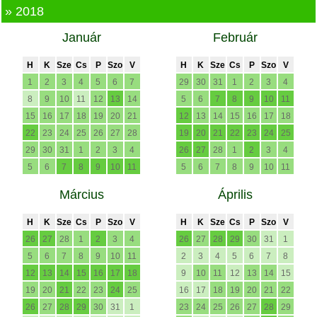
» 2018
Január
Február
H
K
Sze
Cs
P
Szo
V
H
K
Sze
Cs
P
Szo
V
1
2
3
4
5
6
7
29
30
31
1
2
3
4
8
9
10
11
12
13
14
5
6
7
8
9
10
11
15
16
17
18
19
20
21
12
13
14
15
16
17
18
22
23
24
25
26
27
28
19
20
21
22
23
24
25
29
30
31
1
2
3
4
26
27
28
1
2
3
4
5
6
7
8
9
10
11
5
6
7
8
9
10
11
Március
Április
H
K
Sze
Cs
P
Szo
V
H
K
Sze
Cs
P
Szo
V
26
27
28
1
2
3
4
26
27
28
29
30
31
1
5
6
7
8
9
10
11
2
3
4
5
6
7
8
12
13
14
15
16
17
18
9
10
11
12
13
14
15
19
20
21
22
23
24
25
16
17
18
19
20
21
22
26
27
28
29
30
31
1
23
24
25
26
27
28
29