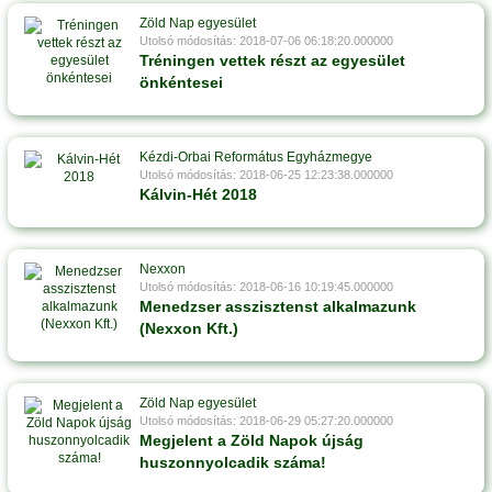
Zöld Nap egyesület
Utolsó módosítás: 2018-07-06 06:18:20.000000
Tréningen vettek részt az egyesület
önkéntesei
Kézdi-Orbai Református Egyházmegye
Utolsó módosítás: 2018-06-25 12:23:38.000000
Kálvin-Hét 2018
Nexxon
Utolsó módosítás: 2018-06-16 10:19:45.000000
Menedzser asszisztenst alkalmazunk
(Nexxon Kft.)
Zöld Nap egyesület
Utolsó módosítás: 2018-06-29 05:27:20.000000
Megjelent a Zöld Napok újság
huszonnyolcadik száma!