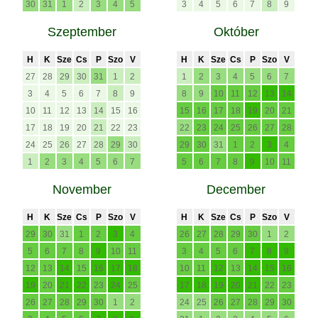
30
31
1
2
3
4
5
3
4
5
6
7
8
9
Szeptember
Október
H
K
Sze
Cs
P
Szo
V
H
K
Sze
Cs
P
Szo
V
27
28
29
30
31
1
2
1
2
3
4
5
6
7
3
4
5
6
7
8
9
8
9
10
11
12
13
14
10
11
12
13
14
15
16
15
16
17
18
19
20
21
17
18
19
20
21
22
23
22
23
24
25
26
27
28
24
25
26
27
28
29
30
29
30
31
1
2
3
4
1
2
3
4
5
6
7
5
6
7
8
9
10
11
November
December
H
K
Sze
Cs
P
Szo
V
H
K
Sze
Cs
P
Szo
V
29
30
31
1
2
3
4
26
27
28
29
30
1
2
5
6
7
8
9
10
11
3
4
5
6
7
8
9
12
13
14
15
16
17
18
10
11
12
13
14
15
16
19
20
21
22
23
24
25
17
18
19
20
21
22
23
26
27
28
29
30
1
2
24
25
26
27
28
29
30