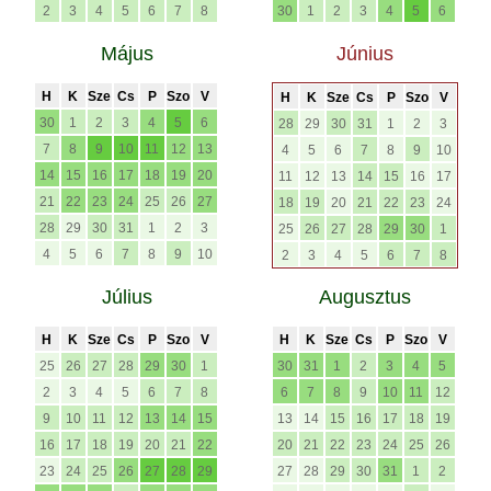
2
3
4
5
6
7
8
30
1
2
3
4
5
6
Május
Június
H
K
Sze
Cs
P
Szo
V
H
K
Sze
Cs
P
Szo
V
30
1
2
3
4
5
6
28
29
30
31
1
2
3
7
8
9
10
11
12
13
4
5
6
7
8
9
10
14
15
16
17
18
19
20
11
12
13
14
15
16
17
21
22
23
24
25
26
27
18
19
20
21
22
23
24
28
29
30
31
1
2
3
25
26
27
28
29
30
1
4
5
6
7
8
9
10
2
3
4
5
6
7
8
Július
Augusztus
H
K
Sze
Cs
P
Szo
V
H
K
Sze
Cs
P
Szo
V
25
26
27
28
29
30
1
30
31
1
2
3
4
5
2
3
4
5
6
7
8
6
7
8
9
10
11
12
9
10
11
12
13
14
15
13
14
15
16
17
18
19
16
17
18
19
20
21
22
20
21
22
23
24
25
26
23
24
25
26
27
28
29
27
28
29
30
31
1
2