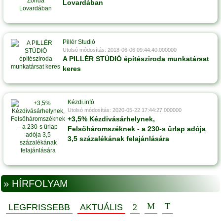
Lovardában
Pillér Studió
Utolsó módosítás: 2018-06-06 09:44:40.000000
A PILLÉR STÚDIÓ építésziroda munkatársat
keres
Kézdi.infó
Utolsó módosítás: 2020-05-22 17:44:27.000000
+3,5% Kézdivásárhelynek,
Felsõháromszéknek - a 230-s ûrlap adója
3,5 százalékának felajánlására
» HÍRFOLYAM
LEGFRISSEBB
AKTUÁLIS