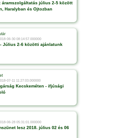
 áramszolgáltatás július 2-5 között
, Haralyban és Ojtozban
utár
2018-06-30 08:14:57.000000
 - Július 2-6 közötti ajánlatunk
et
2018-07-11 11:27:03.000000
lgárság Kecskeméten - ifjúsági
oló
2018-06-28 05:31:01.000000
szünet lesz 2018. július 02 és 06