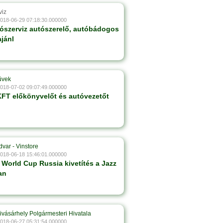
viz
2018-06-29 07:18:30.000000
ószerviz autószerelő, autóbádogos
jánl
ûvek
2018-07-02 09:07:49.000000
FT előkönyvelőt és autóvezetőt
dvar - Vinstore
2018-06-18 15:46:01.000000
 World Cup Russia kivetítés a Jazz
an
ivásárhely Polgármesteri Hivatala
2018-06-27 05:31:54.000000