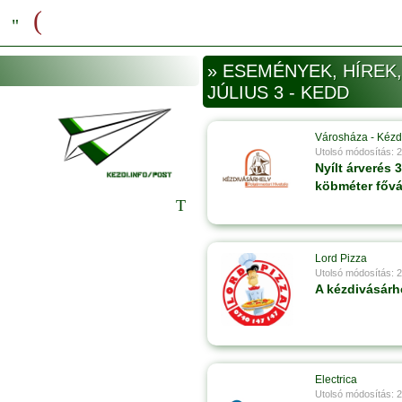
» ESEMÉNYEK, HÍREK,
JÚLIUS 3 - KEDD
Városháza - Kézd
Utolsó módosítás: 
Nyílt árverés 
köbméter főv
Lord Pizza
Utolsó módosítás: 
A kézdivásárhe
Electrica
Utolsó módosítás: 