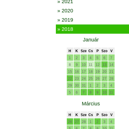
» 2021
» 2020
» 2019
» 2018
Január
H
K
Sze
Cs
P
Szo
V
1
2
3
4
5
6
7
8
9
10
11
12
13
14
15
16
17
18
19
20
21
22
23
24
25
26
27
28
29
30
31
1
2
3
4
5
6
7
8
9
10
11
Március
H
K
Sze
Cs
P
Szo
V
26
27
28
1
2
3
4
5
6
7
8
9
10
11