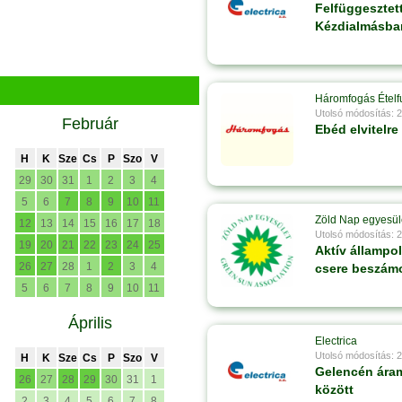
Felfüggesztett
Kézdialmásban
Háromfogás Ételf
Utolsó módosítás: 
Február
Ebéd elvitelre
H
K
Sze
Cs
P
Szo
V
29
30
31
1
2
3
4
5
6
7
8
9
10
11
Zöld Nap egyesül
12
13
14
15
16
17
18
Utolsó módosítás: 
19
20
21
22
23
24
25
Aktív állampo
26
27
28
1
2
3
4
csere beszám
5
6
7
8
9
10
11
Április
Electrica
Utolsó módosítás: 
H
K
Sze
Cs
P
Szo
V
Gelencén áram
26
27
28
29
30
31
1
között
2
3
4
5
6
7
8