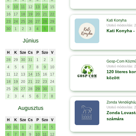
9
10
11
12
13
14
15
16
17
18
19
20
21
22
Kati Konyha
23
24
25
26
27
28
29
Utolsó módosítás: 
30
1
2
3
4
5
6
Kati Konyha -
Június
H
K
Sze
Cs
P
Szo
V
28
29
30
31
1
2
3
Gosp-Com Közm
Utolsó módosítás: 
4
5
6
7
8
9
10
120 literes ko
11
12
13
14
15
16
17
között
18
19
20
21
22
23
24
25
26
27
28
29
30
1
2
3
4
5
6
7
8
Zonda Vendéghá
Augusztus
Utolsó módosítás: 
Zonda Lovast
számára
H
K
Sze
Cs
P
Szo
V
30
31
1
2
3
4
5
6
7
8
9
10
11
12