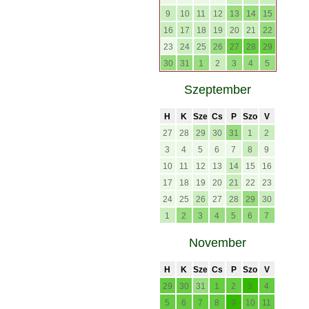
9
10
11
12
13
14
15
16
17
18
19
20
21
22
23
24
25
26
27
28
29
30
31
1
2
3
4
5
Szeptember
H
K
Sze
Cs
P
Szo
V
27
28
29
30
31
1
2
3
4
5
6
7
8
9
10
11
12
13
14
15
16
17
18
19
20
21
22
23
24
25
26
27
28
29
30
1
2
3
4
5
6
7
November
H
K
Sze
Cs
P
Szo
V
29
30
31
1
2
3
4
5
6
7
8
9
10
11