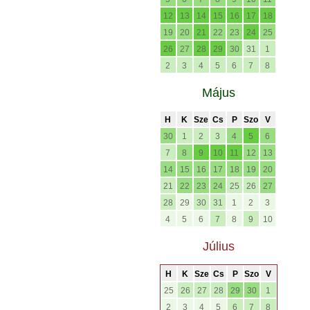
12
13
14
15
16
17
18
19
20
21
22
23
24
25
26
27
28
29
30
31
1
2
3
4
5
6
7
8
Május
H
K
Sze
Cs
P
Szo
V
30
1
2
3
4
5
6
7
8
9
10
11
12
13
14
15
16
17
18
19
20
21
22
23
24
25
26
27
28
29
30
31
1
2
3
4
5
6
7
8
9
10
Július
H
K
Sze
Cs
P
Szo
V
25
26
27
28
29
30
1
2
3
4
5
6
7
8