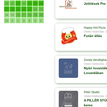
Jelölések Pro 
10
11
12
13
14
15
16
17
18
19
20
21
22
23
24
25
26
27
28
29
30
31
1
2
3
4
5
6
Happy Hot Pizza
Utolsó módosítás: 
Futári állás
Zonda Vendéghá
Utolsó módosítás: 
Nyári lovastá
Lovardában
Pillér Studió
Utolsó módosítás: 
A PILLÉR STÚD
keres