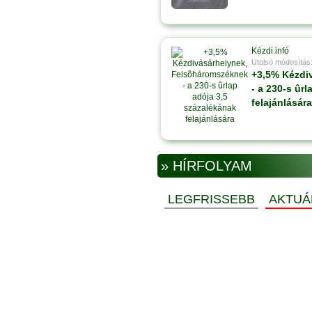
Kézdi.infó
Utolsó módosítás
+3,5% Kézdi
- a 230-s ûr
felajánlására
» HÍRFOLYAM
LEGFRISSEBB
AKTUÁ