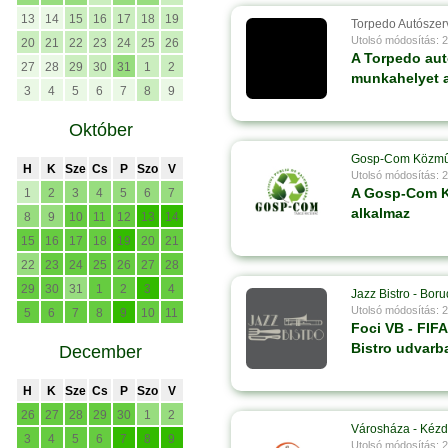
13
14
15
16
17
18
19
Torpedo Autószer
Utolsó módosítás: 
20
21
22
23
24
25
26
A Torpedo aut
27
28
29
30
31
1
2
munkahelyet a
3
4
5
6
7
8
9
Október
Gosp-Com Közm
H
K
Sze
Cs
P
Szo
V
Utolsó módosítás: 
A Gosp-Com K
1
2
3
4
5
6
7
alkalmaz
8
9
10
11
12
13
14
15
16
17
18
19
20
21
22
23
24
25
26
27
28
29
30
31
1
2
3
4
Jazz Bistro - Boru
Utolsó módosítás: 
5
6
7
8
9
10
11
Foci VB - FIFA
Bistro udvarb
December
H
K
Sze
Cs
P
Szo
V
26
27
28
29
30
1
2
Városháza - Kézd
3
4
5
6
7
8
9
Utolsó módosítás: 