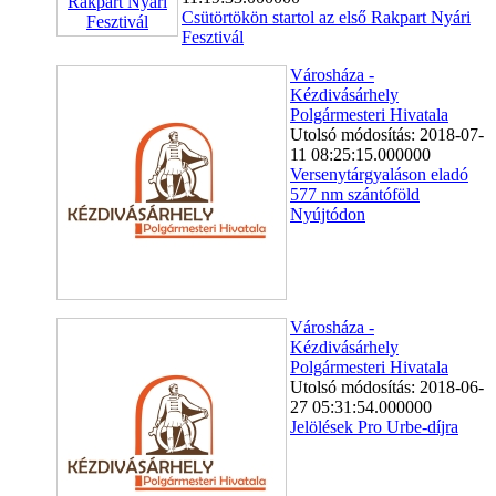
Csütörtökön startol az első Rakpart Nyári
Fesztivál
Városháza -
Kézdivásárhely
Polgármesteri Hivatala
Utolsó módosítás: 2018-07-
11 08:25:15.000000
Versenytárgyaláson eladó
577 nm szántóföld
Nyújtódon
Városháza -
Kézdivásárhely
Polgármesteri Hivatala
Utolsó módosítás: 2018-06-
27 05:31:54.000000
Jelölések Pro Urbe-díjra