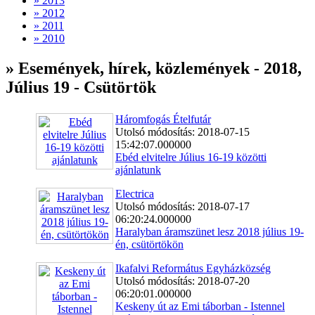
» 2013
» 2012
» 2011
» 2010
» Események, hírek, közlemények - 2018,
Július 19 - Csütörtök
Háromfogás Ételfutár
Utolsó módosítás: 2018-07-15
15:42:07.000000
Ebéd elvitelre Július 16-19 közötti
ajánlatunk
Electrica
Utolsó módosítás: 2018-07-17
06:20:24.000000
Haralyban áramszünet lesz 2018 július 19-
én, csütörtökön
Ikafalvi Református Egyházközség
Utolsó módosítás: 2018-07-20
06:20:01.000000
Keskeny út az Emi táborban - Istennel