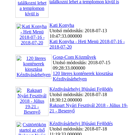
találkozni lehet a templomon kívül is
Kati Konyha
Utolsó módosítás: 2018-07-13
10:47:33.000000
Kati Konyha - Heti Menü 2018-07-16 -
2018-07-20
Gosp-Com Közmûvek
Utolsó módosítás: 2018-07-15
09:28:33.000000
120 literes konténerek kiosztása
Kézdivásárhelyen
Kézdivásárhelyi Ifjúsági Fejlõdés
Utolsó módosítás: 2018-07-18
18:30:12.000000
Rakpart Nyári Fesztivál 2018 - Július 19-
21 - Besenyő
Kézdivásárhelyi Ifjúsági Fejlõdés
Utolsó módosítás: 2018-07-18
11:19:33.000000