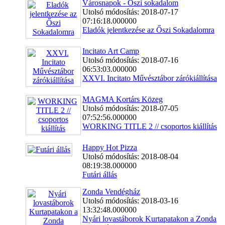
Városnapok - Õszi sokadalom
Utolsó módosítás: 2018-07-17
07:16:18.000000
Eladók jelentkezése az Őszi Sokadalomra
Incitato Art Camp
Utolsó módosítás: 2018-07-16
06:53:03.000000
XXVI. Incitato Művésztábor zárókiállítása
MAGMA Kortárs Közeg
Utolsó módosítás: 2018-07-05
07:52:56.000000
WORKING TITLE 2 // csoportos kiállítás
Happy Hot Pizza
Utolsó módosítás: 2018-08-04
08:19:38.000000
Futári állás
Zonda Vendégház
Utolsó módosítás: 2018-03-16
13:32:48.000000
Nyári lovastáborok Kurtapatakon a Zonda