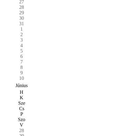
27
28
29
30
31
1
2
3
4
5
6
7
8
9
10
Június
H
K
Sze
Cs
P
Szo
V
28
29