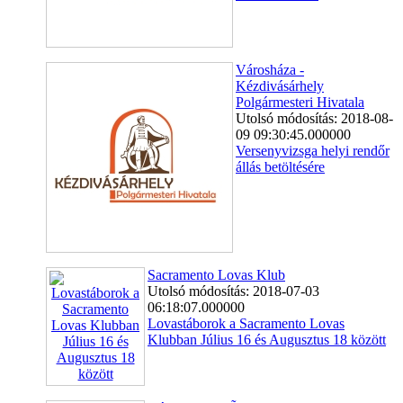
Városháza -
Kézdivásárhely
Polgármesteri Hivatala
Utolsó módosítás: 2018-08-
09 09:30:45.000000
Versenyvizsga helyi rendőr
állás betöltésére
Sacramento Lovas Klub
Utolsó módosítás: 2018-07-03
06:18:07.000000
Lovastáborok a Sacramento Lovas
Klubban Július 16 és Augusztus 18 között