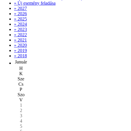
» Új esemény feladása
» 2027
» 2026
» 2025
» 2024
» 2023
» 2022
» 2021
» 2020
» 2019
» 2018
Január
H
K
Sze
Cs
P
Szo
V
1
2
3
4
5