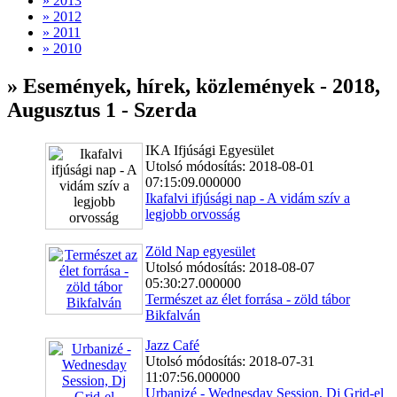
» 2013
» 2012
» 2011
» 2010
» Események, hírek, közlemények - 2018,
Augusztus 1 - Szerda
IKA Ifjúsági Egyesület
Utolsó módosítás: 2018-08-01
07:15:09.000000
Ikafalvi ifjúsági nap - A vidám szív a
legjobb orvosság
Zöld Nap egyesület
Utolsó módosítás: 2018-08-07
05:30:27.000000
Természet az élet forrása - zöld tábor
Bikfalván
Jazz Café
Utolsó módosítás: 2018-07-31
11:07:56.000000
Urbanizé - Wednesday Session, Dj Grid-el