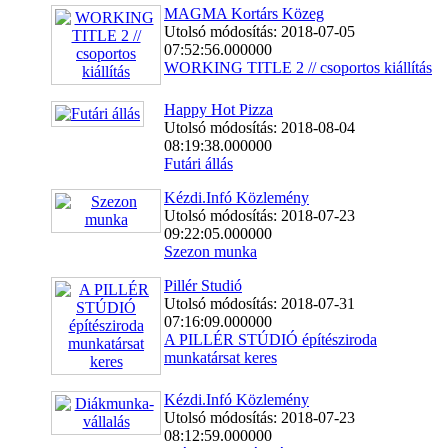
MAGMA Kortárs Közeg
Utolsó módosítás: 2018-07-05
07:52:56.000000
WORKING TITLE 2 // csoportos kiállítás
Happy Hot Pizza
Utolsó módosítás: 2018-08-04
08:19:38.000000
Futári állás
Kézdi.Infó Közlemény
Utolsó módosítás: 2018-07-23
09:22:05.000000
Szezon munka
Pillér Studió
Utolsó módosítás: 2018-07-31
07:16:09.000000
A PILLÉR STÚDIÓ építésziroda
munkatársat keres
Kézdi.Infó Közlemény
Utolsó módosítás: 2018-07-23
08:12:59.000000