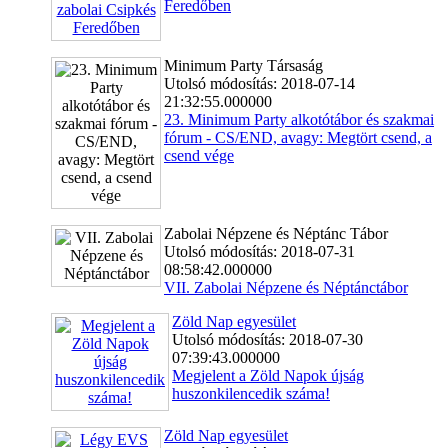
Feredőben
Minimum Party Társaság
Utolsó módosítás: 2018-07-14
21:32:55.000000
23. Minimum Party alkotótábor és szakmai
fórum - CS/END, avagy: Megtört csend, a
csend vége
Zabo­lai Nép­zene és Nép­tánc Tábor
Utolsó módosítás: 2018-07-31
08:58:42.000000
VII. Zabolai Népzene és Néptánctábor
Zöld Nap egyesület
Utolsó módosítás: 2018-07-30
07:39:43.000000
Megjelent a Zöld Napok újság
huszonkilencedik száma!
Zöld Nap egyesület