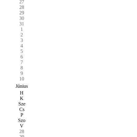
27
28
29
30
31
1
2
3
4
5
6
7
8
9
10
Június
H
K
Sze
Cs
P
Szo
V
28
29