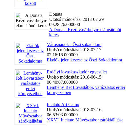
Donata
Utolsó módosítás: 2018-07-29
09:28:26.000000
A Donata Kézdivásárhelyre elárusítónőt
keres
Városnapok - Õszi sokadalom
Utolsó módosítás: 2018-07-17
07:16:18.000000
Eladók jelentkezése az Őszi Sokadalomra
Erdélyi lovaskaszkadőr egyesület
Utolsó módosítás: 2018-06-15
06:40:07.000000
Lemhény-Rét Lovastábor, varázslatos erdei
környezetben
Incitato Art Camp
Utolsó módosítás: 2018-07-16
06:53:03.000000
XXVI. Incitato Művésztábor zárókiállítása