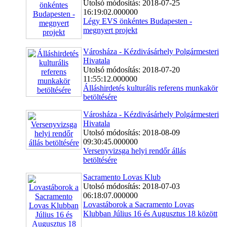
Utolsó módosítás: 2018-07-25
16:19:02.000000
Légy EVS önkéntes Budapesten -
megnyert projekt
Városháza - Kézdivásárhely Polgármesteri
Hivatala
Utolsó módosítás: 2018-07-20
11:55:12.000000
Álláshirdetés kulturális referens munkakör
betöltésére
Városháza - Kézdivásárhely Polgármesteri
Hivatala
Utolsó módosítás: 2018-08-09
09:30:45.000000
Versenyvizsga helyi rendőr állás
betöltésére
Sacramento Lovas Klub
Utolsó módosítás: 2018-07-03
06:18:07.000000
Lovastáborok a Sacramento Lovas
Klubban Július 16 és Augusztus 18 között