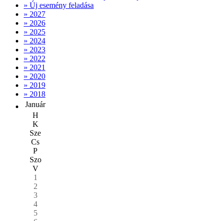
» Új esemény feladása
» 2027
» 2026
» 2025
» 2024
» 2023
» 2022
» 2021
» 2020
» 2019
» 2018
Január
H
K
Sze
Cs
P
Szo
V
1
2
3
4
5