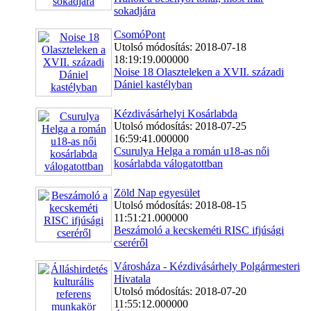
sokadjára
CsomóPont
Utolsó módosítás: 2018-07-18
18:19:19.000000
Noise 18 Olaszteleken a XVII. századi
Dániel kastélyban
Kézdivásárhelyi Kosárlabda
Utolsó módosítás: 2018-07-25
16:59:41.000000
Csurulya Helga a román u18-as női
kosárlabda válogatottban
Zöld Nap egyesület
Utolsó módosítás: 2018-08-15
11:51:21.000000
Beszámoló a kecskeméti RISC ifjúsági
cseréről
Városháza - Kézdivásárhely Polgármesteri
Hivatala
Utolsó módosítás: 2018-07-20
11:55:12.000000