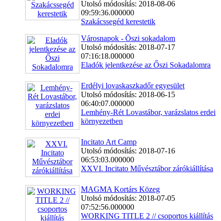
Utolsó módosítás: 2018-08-06
09:59:36.000000
Szakácssegéd kerestetik
Városnapok - Õszi sokadalom
Utolsó módosítás: 2018-07-17
07:16:18.000000
Eladók jelentkezése az Őszi Sokadalomra
Erdélyi lovaskaszkadőr egyesület
Utolsó módosítás: 2018-06-15
06:40:07.000000
Lemhény-Rét Lovastábor, varázslatos erdei
környezetben
Incitato Art Camp
Utolsó módosítás: 2018-07-16
06:53:03.000000
XXVI. Incitato Művésztábor zárókiállítása
MAGMA Kortárs Közeg
Utolsó módosítás: 2018-07-05
07:52:56.000000
WORKING TITLE 2 // csoportos kiállítás