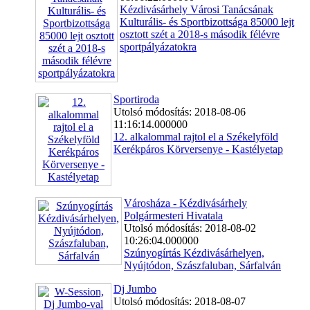
Kézdivásárhely Városi Tanácsának
Kulturális- és Sportbizottsága 85000 lejt
osztott szét a 2018-s második félévre
sportpályázatokra
Sportiroda
Utolsó módosítás: 2018-08-06
11:16:14.000000
12. alkalommal rajtol el a Székelyföld
Kerékpáros Körversenye - Kastélyetap
Városháza - Kézdivásárhely
Polgármesteri Hivatala
Utolsó módosítás: 2018-08-02
10:26:04.000000
Szúnyogírtás Kézdivásárhelyen,
Nyújtódon, Szászfaluban, Sárfalván
Dj Jumbo
Utolsó módosítás: 2018-08-07