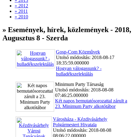
» 2013
» 2012
» 2011
» 2010
» Események, hírek, közlemények - 2018,
Augusztus 8 - Szerda
Gosp-Com Közmûvek
Utolsó módosítás: 2018-08-17
18:35:59.000000
Hogyan válogassunk? -
hulladékszelektálás
Minimum Party Társaság
Utolsó módosítás: 2018-08-08
07:46:25.000000
Két napos bemutatósorozattal zárult a
23. Minimum Party alkotótábor
Városháza - Kézdivásárhely
Polgármesteri Hivatala
Utolsó módosítás: 2018-08-08
08:06:22.000000