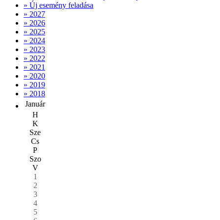
» Új esemény feladása
» 2027
» 2026
» 2025
» 2024
» 2023
» 2022
» 2021
» 2020
» 2019
» 2018
Január
H
K
Sze
Cs
P
Szo
V
1
2
3
4
5