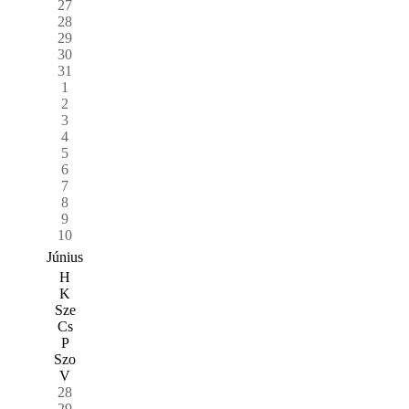
27
28
29
30
31
1
2
3
4
5
6
7
8
9
10
Június
H
K
Sze
Cs
P
Szo
V
28
29