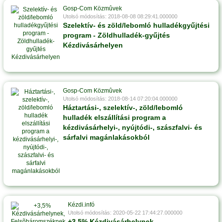
Gosp-Com Közmûvek
Utolsó módosítás: 2018-08-08 08:29:41.000000
Szelektív- és zöld/lebomló hulladékgyűjtési
program - Zöldhulladék-gyűjtés
Kézdivásárhelyen
Gosp-Com Közmûvek
Utolsó módosítás: 2018-08-14 07:20:04.000000
Háztartási-, szelektív-, zöld/lebomló
hulladék elszállítási program a
kézdivásárhelyi-, nyújtódi-, szászfalvi- és
sárfalvi magánlakásokból
Kézdi.infó
Utolsó módosítás: 2020-05-22 17:44:27.000000
+3,5% Kézdivásárhelynek,