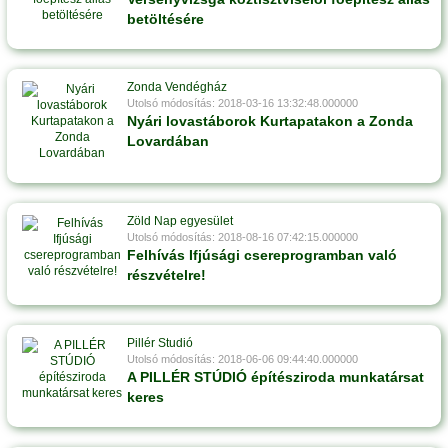
betöltésére
Zonda Vendégház
Utolsó módosítás: 2018-03-16 13:32:48.000000
Nyári lovastáborok Kurtapatakon a Zonda
Lovardában
Zöld Nap egyesület
Utolsó módosítás: 2018-08-16 07:42:15.000000
Felhívás Ifjúsági csereprogramban való
részvételre!
Pillér Studió
Utolsó módosítás: 2018-06-06 09:44:40.000000
A PILLÉR STÚDIÓ építésziroda munkatársat
keres