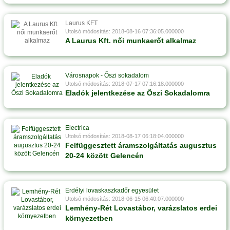
Laurus KFT
Utolsó módosítás: 2018-08-16 07:36:05.000000
A Laurus Kft. női munkaerőt alkalmaz
Városnapok - Õszi sokadalom
Utolsó módosítás: 2018-07-17 07:16:18.000000
Eladók jelentkezése az Őszi Sokadalomra
Electrica
Utolsó módosítás: 2018-08-17 06:18:04.000000
Felfüggesztett áramszolgáltatás augusztus
20-24 között Gelencén
Erdélyi lovaskaszkadőr egyesület
Utolsó módosítás: 2018-06-15 06:40:07.000000
Lemhény-Rét Lovastábor, varázslatos erdei
környezetben