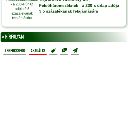
Felsõháromszéknek - a 230-s ûrlap adója
3,5 százalékának felajánlására
» HÍRFOLYAM
LEGFRISSEBB
AKTUÁLIS