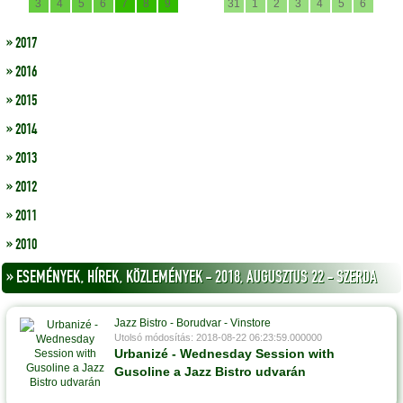
3
4
5
6
7
8
9
31
1
2
3
4
5
6
» 2017
» 2016
» 2015
» 2014
» 2013
» 2012
» 2011
» 2010
» ESEMÉNYEK, HÍREK, KÖZLEMÉNYEK - 2018, AUGUSZTUS 22 - SZERDA
Jazz Bistro - Borudvar - Vinstore
Utolsó módosítás: 2018-08-22 06:23:59.000000
Urbanizé - Wednesday Session with
Gusoline a Jazz Bistro udvarán