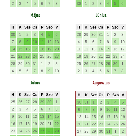
2
3
4
5
6
7
8
30
1
2
3
4
5
6
Május
Június
H
K
Sze
Cs
P
Szo
V
H
K
Sze
Cs
P
Szo
V
30
1
2
3
4
5
6
28
29
30
31
1
2
3
7
8
9
10
11
12
13
4
5
6
7
8
9
10
14
15
16
17
18
19
20
11
12
13
14
15
16
17
21
22
23
24
25
26
27
18
19
20
21
22
23
24
28
29
30
31
1
2
3
25
26
27
28
29
30
1
4
5
6
7
8
9
10
2
3
4
5
6
7
8
Július
Augusztus
H
K
Sze
Cs
P
Szo
V
H
K
Sze
Cs
P
Szo
V
25
26
27
28
29
30
1
30
31
1
2
3
4
5
2
3
4
5
6
7
8
6
7
8
9
10
11
12
9
10
11
12
13
14
15
13
14
15
16
17
18
19
16
17
18
19
20
21
22
20
21
22
23
24
25
26
23
24
25
26
27
28
29
27
28
29
30
31
1
2