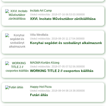
Incitato Art Camp
Utolsó módosítás: 2018-07-16 06:53:03.000000
XXVI. Incitato Művésztábor zárókiállítása
Villa Westfalia
Utolsó módosítás: 2018-08-20 11:17:54.000000
Konyhai segédet és szobalányt alkalmazunk
MAGMA Kortárs Közeg
Utolsó módosítás: 2018-07-05 07:52:56.000000
WORKING TITLE 2 // csoportos kiállítás
Happy Hot Pizza
Utolsó módosítás: 2018-08-04 08:19:38.000000
Futári állás