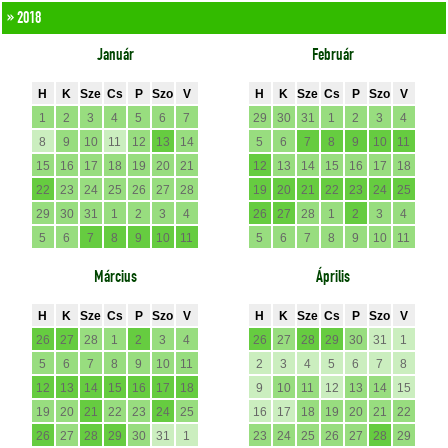
» 2018
Január
Február
H
K
Sze
Cs
P
Szo
V
H
K
Sze
Cs
P
Szo
V
1
2
3
4
5
6
7
29
30
31
1
2
3
4
8
9
10
11
12
13
14
5
6
7
8
9
10
11
15
16
17
18
19
20
21
12
13
14
15
16
17
18
22
23
24
25
26
27
28
19
20
21
22
23
24
25
29
30
31
1
2
3
4
26
27
28
1
2
3
4
5
6
7
8
9
10
11
5
6
7
8
9
10
11
Március
Április
H
K
Sze
Cs
P
Szo
V
H
K
Sze
Cs
P
Szo
V
26
27
28
1
2
3
4
26
27
28
29
30
31
1
5
6
7
8
9
10
11
2
3
4
5
6
7
8
12
13
14
15
16
17
18
9
10
11
12
13
14
15
19
20
21
22
23
24
25
16
17
18
19
20
21
22
26
27
28
29
30
31
1
23
24
25
26
27
28
29