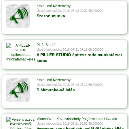
Kézdi.Infó Közlemény
Utolsó módosítás: 2018-07-23 09:22:05.000000
Szezon munka
Pillér Studió
Utolsó módosítás: 2018-07-31 07:16:09.000000
A PILLÉR STÚDIÓ építésziroda munkatársat
keres
Kézdi.Infó Közlemény
Utolsó módosítás: 2018-07-23 08:12:59.000000
Diákmunka-vállalás
Városháza - Kézdivásárhely Polgármesteri Hivatala
Utolsó módosítás: 2018-08-21 10:01:59.000000
Versenyvizsga köztisztviselői főépítész állás