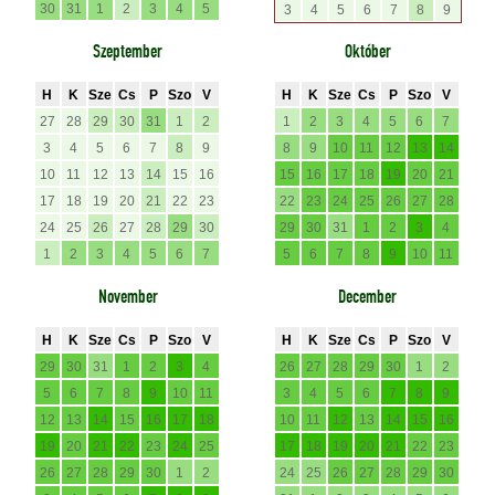
30
31
1
2
3
4
5
3
4
5
6
7
8
9
Szeptember
Október
H
K
Sze
Cs
P
Szo
V
H
K
Sze
Cs
P
Szo
V
27
28
29
30
31
1
2
1
2
3
4
5
6
7
3
4
5
6
7
8
9
8
9
10
11
12
13
14
10
11
12
13
14
15
16
15
16
17
18
19
20
21
17
18
19
20
21
22
23
22
23
24
25
26
27
28
24
25
26
27
28
29
30
29
30
31
1
2
3
4
1
2
3
4
5
6
7
5
6
7
8
9
10
11
November
December
H
K
Sze
Cs
P
Szo
V
H
K
Sze
Cs
P
Szo
V
29
30
31
1
2
3
4
26
27
28
29
30
1
2
5
6
7
8
9
10
11
3
4
5
6
7
8
9
12
13
14
15
16
17
18
10
11
12
13
14
15
16
19
20
21
22
23
24
25
17
18
19
20
21
22
23
26
27
28
29
30
1
2
24
25
26
27
28
29
30