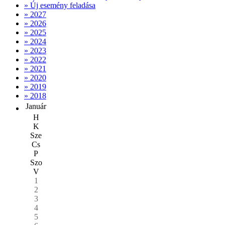
» Új esemény feladása
» 2027
» 2026
» 2025
» 2024
» 2023
» 2022
» 2021
» 2020
» 2019
» 2018
Január
H
K
Sze
Cs
P
Szo
V
1
2
3
4
5