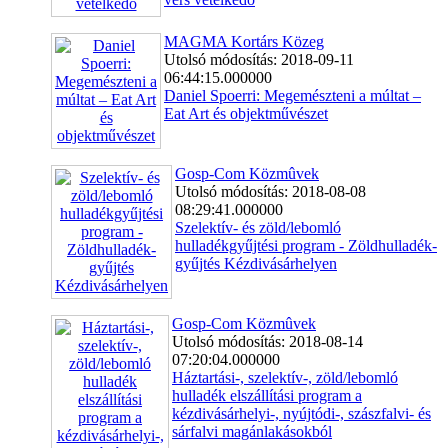
MAGMA Kortárs Közeg
Utolsó módosítás: 2018-09-11
06:44:15.000000
Daniel Spoerri: Megemészteni a múltat ‒
Eat Art és objektművészet
Gosp-Com Közmûvek
Utolsó módosítás: 2018-08-08
08:29:41.000000
Szelektív- és zöld/lebomló
hulladékgyűjtési program - Zöldhulladék-
gyűjtés Kézdivásárhelyen
Gosp-Com Közmûvek
Utolsó módosítás: 2018-08-14
07:20:04.000000
Háztartási-, szelektív-, zöld/lebomló
hulladék elszállítási program a
kézdivásárhelyi-, nyújtódi-, szászfalvi- és
sárfalvi magánlakásokból