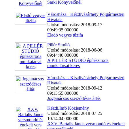
Sarki Könyvelőnél
Városháza - Kézdivásárhely Polgármesteri
Hivatala
Utolsó módosítás: 2018-09-17
09:49:35.000000
Eladó vegyes tűzifa
Pillér Studió
Utolsó módosítás: 2018-06-06
09:44:40.000000
A PILLÉR STÚDIÓ építésziroda
munkatársat keres
Városháza - Kézdivásárhely Polgármesteri
Hivatala
Utolsó módosítás: 2018-09-12
09:13:55.000000
Jogtanácsos szerződéses állás
Kézdi.Infó Közlemény
Utolsó módosítás: 2018-07-25
10:14:04.000000
XXV. Bartalis János versmondó és énekelt
vers vetélkedő