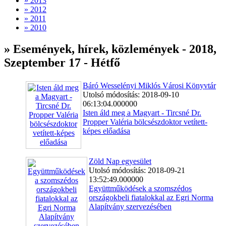
» 2013
» 2012
» 2011
» 2010
» Események, hírek, közlemények - 2018,
Szeptember 17 - Hétfő
Báró Wesselényi Miklós Városi Könyvtár
Utolsó módosítás: 2018-09-10
06:13:04.000000
Isten áld meg a Magyart - Tircsné Dr.
Propper Valéria bölcsészdoktor vetített-
képes előadása
Zöld Nap egyesület
Utolsó módosítás: 2018-09-21
13:52:49.000000
Együttműködések a szomszédos
országokbeli fiatalokkal az Egri Norma
Alapítvány szervezésében