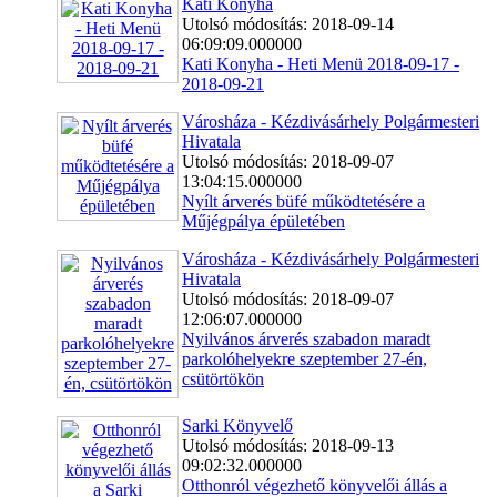
Kati Konyha
Utolsó módosítás: 2018-09-14
06:09:09.000000
Kati Konyha - Heti Menü 2018-09-17 -
2018-09-21
Városháza - Kézdivásárhely Polgármesteri
Hivatala
Utolsó módosítás: 2018-09-07
13:04:15.000000
Nyílt árverés büfé működtetésére a
Műjégpálya épületében
Városháza - Kézdivásárhely Polgármesteri
Hivatala
Utolsó módosítás: 2018-09-07
12:06:07.000000
Nyilvános árverés szabadon maradt
parkolóhelyekre szeptember 27-én,
csütörtökön
Sarki Könyvelő
Utolsó módosítás: 2018-09-13
09:02:32.000000
Otthonról végezhető könyvelői állás a