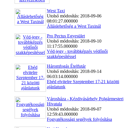
West Taxi
Utolsó módosítás: 2018-09-06
08:01:27.000000
Álláslehetőség a West Taxinál
Pro Pectus Egyesület
Utolsó módosítás: 2018-09-10
11:17:55.000000
Véd-jegy - továbbképzés védőnői
szakképesítéssel
Háromfogás Ételfutár
Utolsó módosítás: 2018-09-14
06:03:14.000000
Ebéd elvitelre Szeptember 17-21 közötti
ajánlatunk
Városháza - Kézdivásárhely Polgármesteri
Hivatala
Utolsó módosítás: 2018-09-07
12:59:43.000000
Fogyatékossági segélyek folyósítása