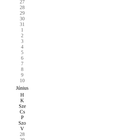
27
28
29
30
31
1
2
3
4
5
6
7
8
9
10
Június
H
K
Sze
Cs
P
Szo
V
28
29