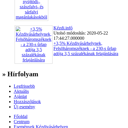
Kézdi.infó
Utolsó módosítás: 2020-05-22
17:44:27.000000
+3,5% Kézdivásárhelynek,
Felsõháromszéknek - a 230-s ûrlap
adója 3,5 százalékának felajánlására
» Hírfolyam
Legfrissebb
Aktuális
Ajánlat
Hozzászólások
Új esemény
Főoldal
Centrum
Események Kézdivásárhelyen