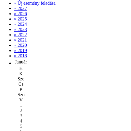
» Új esemény feladása
» 2027
» 2026
» 2025
» 2024
» 2023
» 2022
» 2021
» 2020
» 2019
» 2018
Január
H
K
Sze
Cs
P
Szo
V
1
2
3
4
5