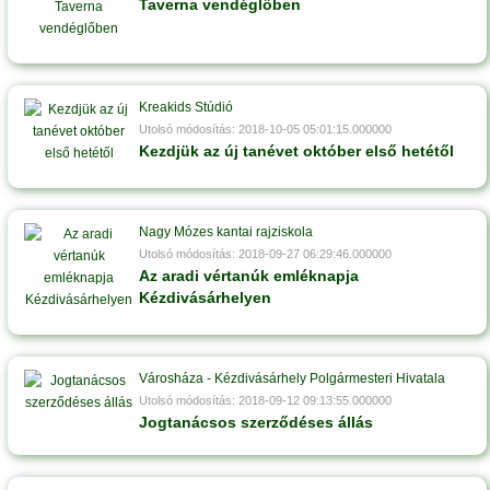
Taverna vendéglőben
Kreakids Stúdió
Utolsó módosítás: 2018-10-05 05:01:15.000000
Kezdjük az új tanévet október első hetétől
Nagy Mózes kantai rajziskola
Utolsó módosítás: 2018-09-27 06:29:46.000000
Az aradi vértanúk emléknapja
Kézdivásárhelyen
Városháza - Kézdivásárhely Polgármesteri Hivatala
Utolsó módosítás: 2018-09-12 09:13:55.000000
Jogtanácsos szerződéses állás