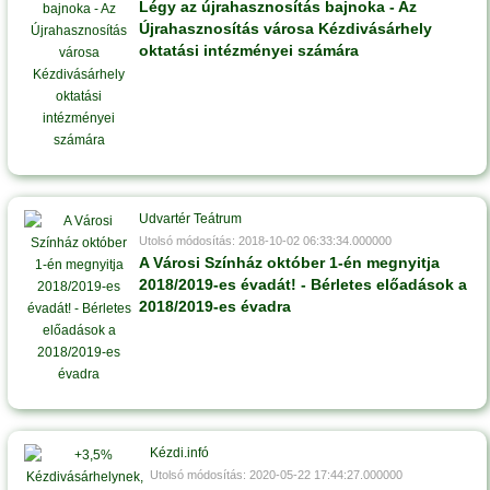
Légy az újrahasznosítás bajnoka - Az
Újrahasznosítás városa Kézdivásárhely
oktatási intézményei számára
Udvartér Teátrum
Utolsó módosítás: 2018-10-02 06:33:34.000000
A Városi Színház október 1-én megnyitja
2018/2019-es évadát! - Bérletes előadások a
2018/2019-es évadra
Kézdi.infó
Utolsó módosítás: 2020-05-22 17:44:27.000000