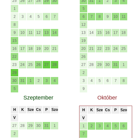
25
26
27
28
29
30
30
31
1
2
3
4
1
5
2
3
4
5
6
7
6
7
8
9
10
11
8
12
9
10
11
12
13
14
13
14
15
16
17
18
15
19
16
17
18
19
20
21
20
21
22
23
24
25
22
26
23
24
25
26
27
28
27
28
29
30
31
1
29
2
30
31
1
2
3
4
3
4
5
6
7
8
5
9
Szeptember
Október
H
K
Sze
Cs
P
Szo
H
K
Sze
Cs
P
Szo
V
V
27
28
29
30
31
1
1
2
3
4
5
6
2
7