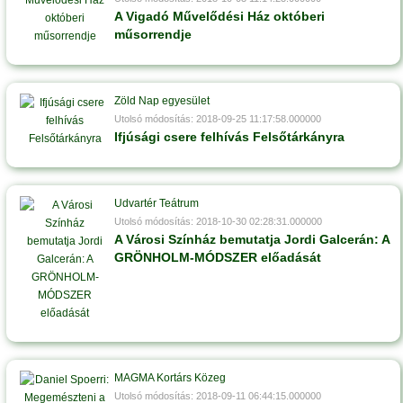
A Vigadó Művelődési Ház októberi
műsorrendje
Zöld Nap egyesület
Utolsó módosítás: 2018-09-25 11:17:58.000000
Ifjúsági csere felhívás Felsőtárkányra
Udvartér Teátrum
Utolsó módosítás: 2018-10-30 02:28:31.000000
A Városi Színház bemutatja Jordi Galcerán: A
GRÖNHOLM-MÓDSZER előadását
MAGMA Kortárs Közeg
Utolsó módosítás: 2018-09-11 06:44:15.000000