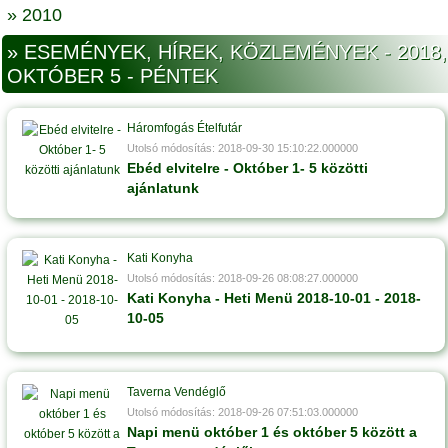
» 2010
» ESEMÉNYEK, HÍREK, KÖZLEMÉNYEK - 2018,
OKTÓBER 5 - PÉNTEK
Háromfogás Ételfutár
Utolsó módosítás: 2018-09-30 15:10:22.000000
Ebéd elvitelre - Október 1- 5 közötti
ajánlatunk
Kati Konyha
Utolsó módosítás: 2018-09-26 08:08:27.000000
Kati Konyha - Heti Menü 2018-10-01 - 2018-
10-05
Taverna Vendéglő
Utolsó módosítás: 2018-09-26 07:51:03.000000
Napi menü október 1 és október 5 között a