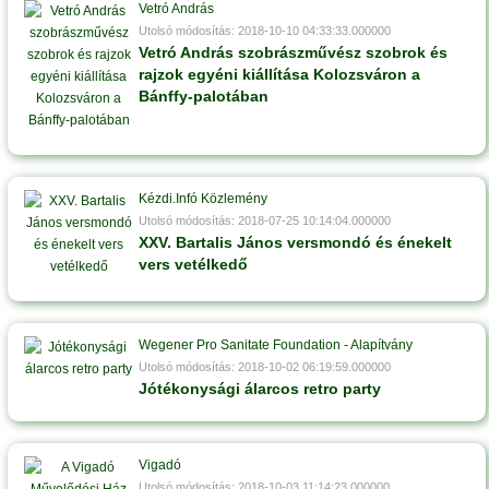
Vetró András
Utolsó módosítás: 2018-10-10 04:33:33.000000
Vetró András szobrászművész szobrok és
rajzok egyéni kiállítása Kolozsváron a
Bánffy-palotában
Kézdi.Infó Közlemény
Utolsó módosítás: 2018-07-25 10:14:04.000000
XXV. Bartalis János versmondó és énekelt
vers vetélkedő
Wegener Pro Sanitate Foundation - Alapítvány
Utolsó módosítás: 2018-10-02 06:19:59.000000
Jótékonysági álarcos retro party
Vigadó
Utolsó módosítás: 2018-10-03 11:14:23.000000