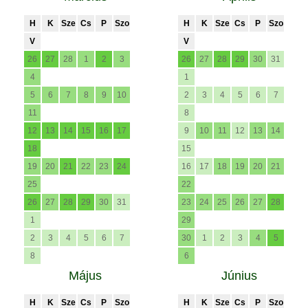
H
K
Sze
Cs
P
Szo
H
K
Sze
Cs
P
Szo
V
V
26
27
28
1
2
3
26
27
28
29
30
31
4
1
5
6
7
8
9
10
2
3
4
5
6
7
11
8
12
13
14
15
16
17
9
10
11
12
13
14
18
15
19
20
21
22
23
24
16
17
18
19
20
21
25
22
26
27
28
29
30
31
23
24
25
26
27
28
1
29
2
3
4
5
6
7
30
1
2
3
4
5
8
6
Május
Június
H
K
Sze
Cs
P
Szo
H
K
Sze
Cs
P
Szo