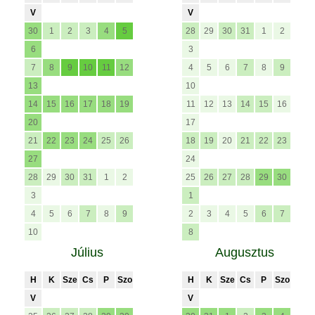
V
V
30
1
2
3
4
5
28
29
30
31
1
2
6
3
7
8
9
10
11
12
4
5
6
7
8
9
13
10
14
15
16
17
18
19
11
12
13
14
15
16
20
17
21
22
23
24
25
26
18
19
20
21
22
23
27
24
28
29
30
31
1
2
25
26
27
28
29
30
3
1
4
5
6
7
8
9
2
3
4
5
6
7
10
8
Július
Augusztus
H
K
Sze
Cs
P
Szo
H
K
Sze
Cs
P
Szo
V
V