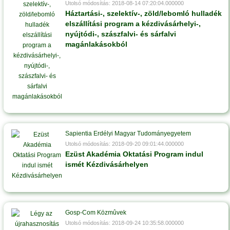
Utolsó módosítás: 2018-08-14 07:20:04.000000
Háztartási-, szelektív-, zöld/lebomló hulladék
elszállítási program a kézdivásárhelyi-,
nyújtódi-, szászfalvi- és sárfalvi
magánlakásokból
Sapientia Erdélyi Magyar Tudományegyetem
Utolsó módosítás: 2018-09-20 09:01:44.000000
Ezüst Akadémia Oktatási Program indul
ismét Kézdivásárhelyen
Gosp-Com Közmûvek
Utolsó módosítás: 2018-09-24 10:35:58.000000