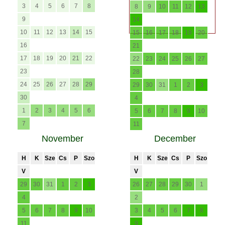
3
4
5
6
7
8
8
9
10
11
12
13
9
14
10
11
12
13
14
15
15
16
17
18
19
20
16
21
17
18
19
20
21
22
22
23
24
25
26
27
23
28
24
25
26
27
28
29
29
30
31
1
2
3
30
4
1
2
3
4
5
6
5
6
7
8
9
10
7
11
November
December
H
K
Sze
Cs
P
Szo
H
K
Sze
Cs
P
Szo
V
V
29
30
31
1
2
3
26
27
28
29
30
1
4
2
5
6
7
8
9
10
3
4
5
6
7
8
11
9