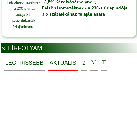
+3,5% Kézdivásárhelynek,
Felsõháromszéknek - a 230-s ûrlap adója
3,5 százalékának felajánlására
» HÍRFOLYAM
LEGFRISSEBB
AKTUÁLIS