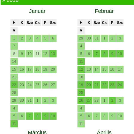
» 2018
Január
Február
H
K
Sze
Cs
P
Szo
H
K
Sze
Cs
P
Szo
V
V
1
2
3
4
5
6
29
30
31
1
2
3
7
4
8
9
10
11
12
13
5
6
7
8
9
10
14
11
15
16
17
18
19
20
12
13
14
15
16
17
21
18
22
23
24
25
26
27
19
20
21
22
23
24
28
25
29
30
31
1
2
3
26
27
28
1
2
3
4
4
5
6
7
8
9
10
5
6
7
8
9
10
11
11
Március
Április