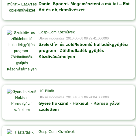
Daniel Spoerri: Megemészteni a múltat ‒ Eat
Art és objektművészet
Gosp-Com Közmûvek
Utolsó módosítás: 2018-08-08 08:29:41.000000
Szelektív- és zöld/lebomló hulladékgyűjtési
program - Zöldhulladék-gyűjtés
Kézdivásárhelyen
HC Bikák
Utolsó módosítás: 2018-10-02 06:24:04.000000
Gyere hokizni! - Hokisuli - Korcsolyával
születtem
Gosp-Com Közmûvek