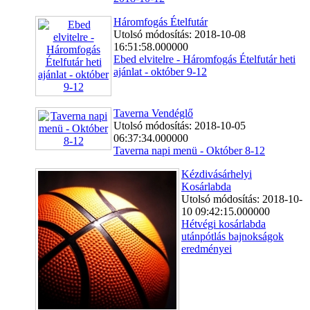
Háromfogás Ételfutár
Utolsó módosítás: 2018-10-08
16:51:58.000000
Ebed elvitelre - Háromfogás Ételfutár heti
ajánlat - október 9-12
Taverna Vendéglő
Utolsó módosítás: 2018-10-05
06:37:34.000000
Taverna napi menü - Október 8-12
Kézdivásárhelyi
Kosárlabda
Utolsó módosítás: 2018-10-
10 09:42:15.000000
Hétvégi kosárlabda
utánpótlás bajnokságok
eredményei