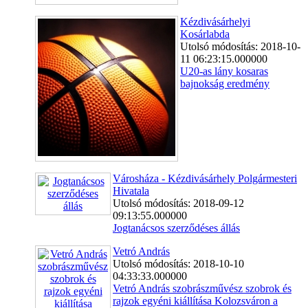
Kézdivásárhelyi
Kosárlabda
Utolsó módosítás: 2018-10-
11 06:23:15.000000
U20-as lány kosaras
bajnokság eredmény
Városháza - Kézdivásárhely Polgármesteri
Hivatala
Utolsó módosítás: 2018-09-12
09:13:55.000000
Jogtanácsos szerződéses állás
Vetró András
Utolsó módosítás: 2018-10-10
04:33:33.000000
Vetró András szobrászművész szobrok és
rajzok egyéni kiállítása Kolozsváron a