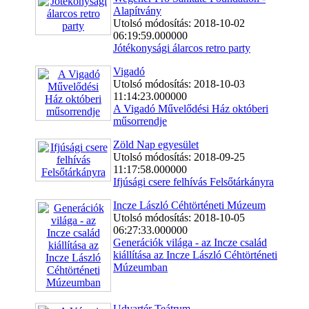
Alapítvány
Utolsó módosítás: 2018-10-02
06:19:59.000000
Jótékonysági álarcos retro party
Vigadó
Utolsó módosítás: 2018-10-03
11:14:23.000000
A Vigadó Művelődési Ház októberi
műsorrendje
Zöld Nap egyesület
Utolsó módosítás: 2018-09-25
11:17:58.000000
Ifjúsági csere felhívás Felsőtárkányra
Incze László Céhtörténeti Múzeum
Utolsó módosítás: 2018-10-05
06:27:33.000000
Generációk világa - az Incze család
kiállítása az Incze László Céhtörténeti
Múzeumban
Udvartér Teátrum