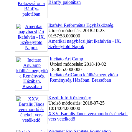
Bánffy-palotában
Ikafalvi Református Egyházközség
Utolsó módosítás: 2018-10-23
01:57:58.000000
Amerikai nagybácsi járt Ikafalván - IX.
Székelyföld Napok
Incitato Art Camp
Utolsó módosítás: 2018-10-02
18:30:52.000000
Incitato ArtCamp kiállításmegnyitó a
Reménység Házában, Brassóban
Kézdi.Infó Közlemény
Utolsó módosítás: 2018-07-25
10:14:04.000000
XXV. Bartalis János versmondó és énekelt
vers vetélkedő
Wegener Pro Sanitate Foundation -