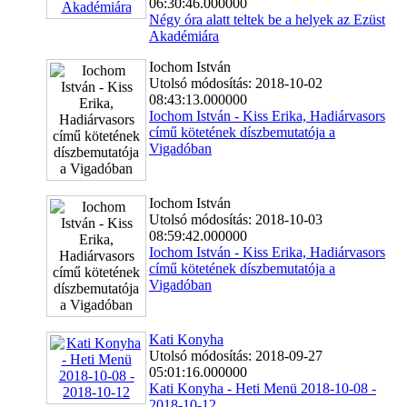
06:30:46.000000
Négy óra alatt teltek be a helyek az Ezüst
Akadémiára
Iochom István
Utolsó módosítás: 2018-10-02
08:43:13.000000
Iochom István - Kiss Erika, Hadiárvasors
című kötetének díszbemutatója a
Vigadóban
Iochom István
Utolsó módosítás: 2018-10-03
08:59:42.000000
Iochom István - Kiss Erika, Hadiárvasors
című kötetének díszbemutatója a
Vigadóban
Kati Konyha
Utolsó módosítás: 2018-09-27
05:01:16.000000
Kati Konyha - Heti Menü 2018-10-08 -
2018-10-12