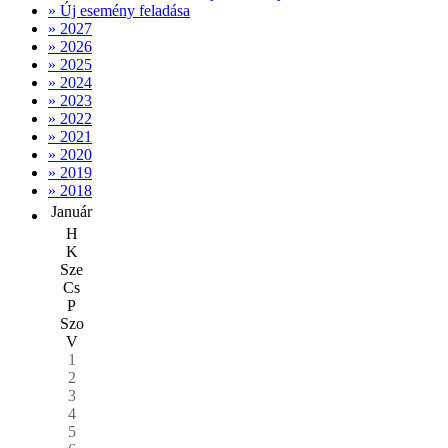
» Új esemény feladása
» 2027
» 2026
» 2025
» 2024
» 2023
» 2022
» 2021
» 2020
» 2019
» 2018
Január
H
K
Sze
Cs
P
Szo
V
1
2
3
4
5