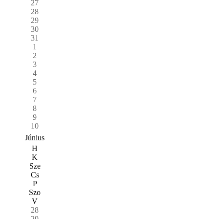
27
28
29
30
31
1
2
3
4
5
6
7
8
9
10
Június
H
K
Sze
Cs
P
Szo
V
28
29