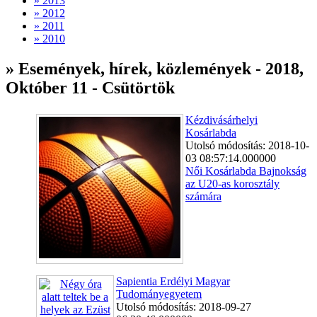
» 2013
» 2012
» 2011
» 2010
» Események, hírek, közlemények - 2018,
Október 11 - Csütörtök
Kézdivásárhelyi
Kosárlabda
Utolsó módosítás: 2018-10-
03 08:57:14.000000
Női Kosárlabda Bajnokság
az U20-as korosztály
számára
Sapientia Erdélyi Magyar
Tudományegyetem
Utolsó módosítás: 2018-09-27