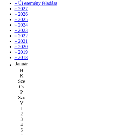
» Új esemény feladása
» 2027
» 2026
» 2025
» 2024
» 2023
» 2022
» 2021
» 2020
» 2019
» 2018
Január
H
K
Sze
Cs
P
Szo
V
1
2
3
4
5