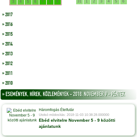
31
1
2
3
4
5
6
3
4
5
6
7
8
9
» 2017
» 2016
» 2015
» 2014
» 2013
» 2012
» 2011
» 2010
» ESEMÉNYEK, HÍREK, KÖZLEMÉNYEK - 2018, NOVEMBER 9 - PÉNTEK
Háromfogás Ételfutár
Utolsó módosítás: 2018-11-03 10:38:28.000000
Ebéd elvitelre November 5 - 9 közötti
ajánlatunk