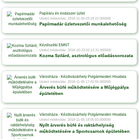
Papíráru és irodaszer üzlet
Utolsó módosítás: 2018-11-06 03:18:22.000000
Papírmadár üzletvezetői munkalehetőség
Kézdiszéki EMNT
Utolsó módosítás: 2018-10-23 02:12:31.000000
Kozma Szilárd, asztrológus előadássorozata
Városháza - Kézdivásárhely Polgármesteri Hivatala
Utolsó módosítás: 2018-11-05 17:42:55.000000
Árverés büfé működtetésére a Műjégpálya
épületében
Városháza - Kézdivásárhely Polgármesteri Hivatala
Utolsó módosítás: 2018-11-05 18:05:03.000000
Nyílt árverés büfé és raktárhelyiség
működtetésére a Sportcsarnok épületében