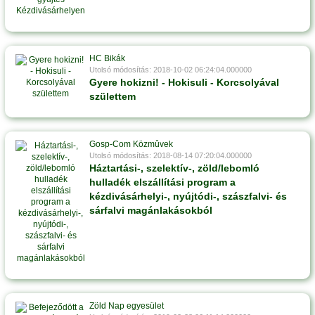
HC Bikák
Utolsó módosítás: 2018-10-02 06:24:04.000000
Gyere hokizni! - Hokisuli - Korcsolyával
születtem
Gosp-Com Közmûvek
Utolsó módosítás: 2018-08-14 07:20:04.000000
Háztartási-, szelektív-, zöld/lebomló
hulladék elszállítási program a
kézdivásárhelyi-, nyújtódi-, szászfalvi- és
sárfalvi magánlakásokból
Zöld Nap egyesület