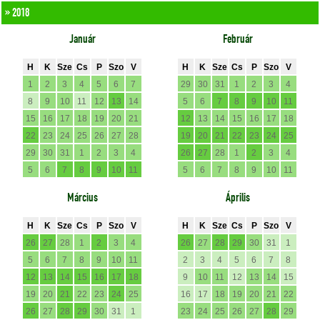
» 2018
Január
Február
H
K
Sze
Cs
P
Szo
V
H
K
Sze
Cs
P
Szo
V
1
2
3
4
5
6
7
29
30
31
1
2
3
4
8
9
10
11
12
13
14
5
6
7
8
9
10
11
15
16
17
18
19
20
21
12
13
14
15
16
17
18
22
23
24
25
26
27
28
19
20
21
22
23
24
25
29
30
31
1
2
3
4
26
27
28
1
2
3
4
5
6
7
8
9
10
11
5
6
7
8
9
10
11
Március
Április
H
K
Sze
Cs
P
Szo
V
H
K
Sze
Cs
P
Szo
V
26
27
28
1
2
3
4
26
27
28
29
30
31
1
5
6
7
8
9
10
11
2
3
4
5
6
7
8
12
13
14
15
16
17
18
9
10
11
12
13
14
15
19
20
21
22
23
24
25
16
17
18
19
20
21
22
26
27
28
29
30
31
1
23
24
25
26
27
28
29