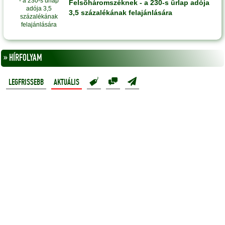
Felsõháromszéknek - a 230-s ûrlap adója
3,5 százalékának felajánlására
» HÍRFOLYAM
LEGFRISSEBB
AKTUÁLIS