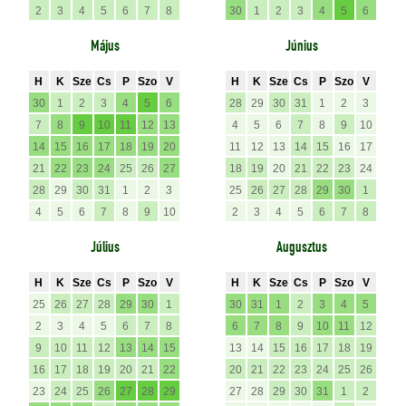
2
3
4
5
6
7
8
30
1
2
3
4
5
6
Május
Június
H
K
Sze
Cs
P
Szo
V
H
K
Sze
Cs
P
Szo
V
30
1
2
3
4
5
6
28
29
30
31
1
2
3
7
8
9
10
11
12
13
4
5
6
7
8
9
10
14
15
16
17
18
19
20
11
12
13
14
15
16
17
21
22
23
24
25
26
27
18
19
20
21
22
23
24
28
29
30
31
1
2
3
25
26
27
28
29
30
1
4
5
6
7
8
9
10
2
3
4
5
6
7
8
Július
Augusztus
H
K
Sze
Cs
P
Szo
V
H
K
Sze
Cs
P
Szo
V
25
26
27
28
29
30
1
30
31
1
2
3
4
5
2
3
4
5
6
7
8
6
7
8
9
10
11
12
9
10
11
12
13
14
15
13
14
15
16
17
18
19
16
17
18
19
20
21
22
20
21
22
23
24
25
26
23
24
25
26
27
28
29
27
28
29
30
31
1
2