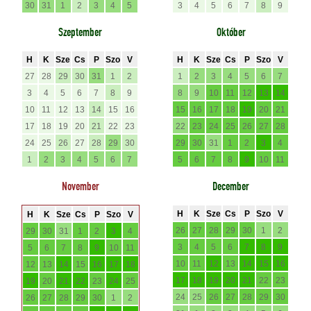
30
31
1
2
3
4
5
3
4
5
6
7
8
9
Szeptember
Október
H
K
Sze
Cs
P
Szo
V
H
K
Sze
Cs
P
Szo
V
27
28
29
30
31
1
2
1
2
3
4
5
6
7
3
4
5
6
7
8
9
8
9
10
11
12
13
14
10
11
12
13
14
15
16
15
16
17
18
19
20
21
17
18
19
20
21
22
23
22
23
24
25
26
27
28
24
25
26
27
28
29
30
29
30
31
1
2
3
4
1
2
3
4
5
6
7
5
6
7
8
9
10
11
November
December
H
K
Sze
Cs
P
Szo
V
H
K
Sze
Cs
P
Szo
V
26
27
28
29
30
1
2
29
30
31
1
2
3
4
3
4
5
6
7
8
9
5
6
7
8
9
10
11
10
11
12
13
14
15
16
12
13
14
15
16
17
18
17
18
19
20
21
22
23
19
20
21
22
23
24
25
24
25
26
27
28
29
30
26
27
28
29
30
1
2