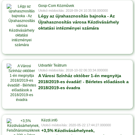
Gosp-Com Közmûvek
Utolsó módosítás: 2018-09-24 10:35:58.000000
Légy az újrahasznosítás bajnoka - Az
Újrahasznosítás városa Kézdivásárhely
oktatási intézményei számára
Udvartér Teátrum
Utolsó módosítás: 2018-10-02 06:33:34.000000
A Városi Színház október 1-én megnyitja
2018/2019-es évadát! - Bérletes előadások a
2018/2019-es évadra
Kézdi.infó
Utolsó módosítás: 2020-05-22 17:44:27.000000
+3,5% Kézdivásárhelynek,