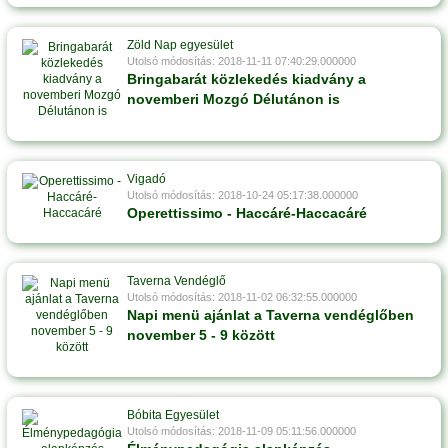
Zöld Nap egyesület
Utolsó módosítás: 2018-11-11 07:40:29.000000
Bringabarát közlekedés kiadvány a
novemberi Mozgó Délutánon is
Vigadó
Utolsó módosítás: 2018-10-24 05:17:38.000000
Operettissimo - Haccáré-Haccacáré
Taverna Vendéglő
Utolsó módosítás: 2018-11-02 06:32:55.000000
Napi menü ajánlat a Taverna vendéglőben
november 5 - 9 között
Bóbita Egyesület
Utolsó módosítás: 2018-11-09 05:11:56.000000