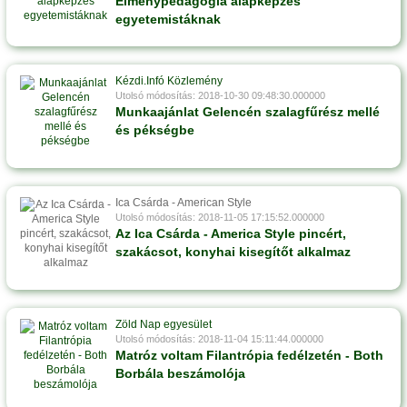
Élménypedagógia alapképzés
egyetemistáknak
Kézdi.Infó Közlemény
Utolsó módosítás: 2018-10-30 09:48:30.000000
Munkaajánlat Gelencén szalagfűrész mellé
és pékségbe
Ica Csárda - American Style
Utolsó módosítás: 2018-11-05 17:15:52.000000
Az Ica Csárda - America Style pincért,
szakácsot, konyhai kisegítőt alkalmaz
Zöld Nap egyesület
Utolsó módosítás: 2018-11-04 15:11:44.000000
Matróz voltam Filantrópia fedélzetén - Both
Borbála beszámolója