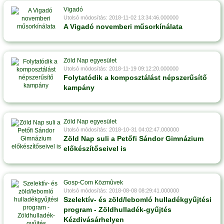
Vigadó
Utolsó módosítás: 2018-11-02 13:34:46.000000
A Vigadó novemberi műsorkínálata
Zöld Nap egyesület
Utolsó módosítás: 2018-11-19 09:12:20.000000
Folytatódik a komposztálást népszerűsítő
kampány
Zöld Nap egyesület
Utolsó módosítás: 2018-10-31 04:02:47.000000
Zöld Nap suli a Petőfi Sándor Gimnázium
előkészítőseivel is
Gosp-Com Közmûvek
Utolsó módosítás: 2018-08-08 08:29:41.000000
Szelektív- és zöld/lebomló hulladékgyűjtési
program - Zöldhulladék-gyűjtés
Kézdivásárhelyen