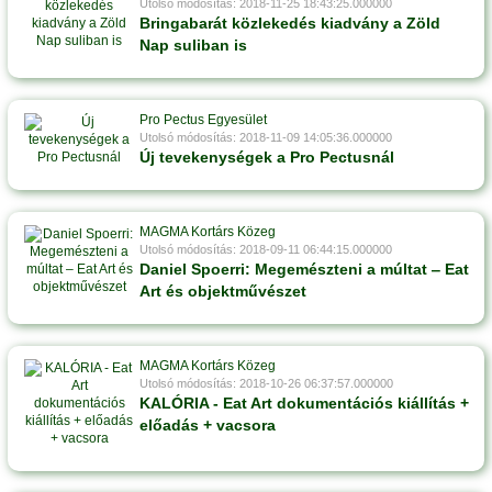
Utolsó módosítás: 2018-11-25 18:43:25.000000
Bringabarát közlekedés kiadvány a Zöld
Nap suliban is
Pro Pectus Egyesület
Utolsó módosítás: 2018-11-09 14:05:36.000000
Új tevekenységek a Pro Pectusnál
MAGMA Kortárs Közeg
Utolsó módosítás: 2018-09-11 06:44:15.000000
Daniel Spoerri: Megemészteni a múltat ‒ Eat
Art és objektművészet
MAGMA Kortárs Közeg
Utolsó módosítás: 2018-10-26 06:37:57.000000
KALÓRIA - Eat Art dokumentációs kiállítás +
előadás + vacsora