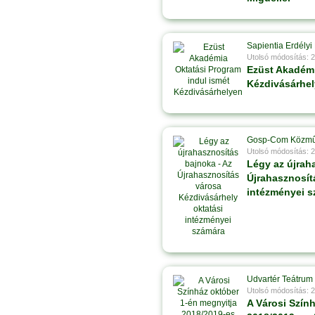
Sapientia Erdél
Utolsó módosítás: 
Ezüst Akadémi
Kézdivásárhe
Gosp-Com Közm
Utolsó módosítás: 
Légy az újrah
Újrahasznosít
intézményei 
Udvartér Teátrum
Utolsó módosítás: 
A Városi Szín