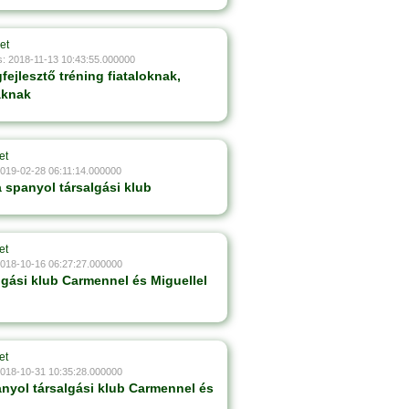
et
s: 2018-11-13 10:43:55.000000
ejlesztő tréning fiataloknak,
áknak
et
2019-02-28 06:11:14.000000
 spanyol társalgási klub
et
2018-10-16 06:27:27.000000
lgási klub Carmennel és Miguellel
et
2018-10-31 10:35:28.000000
anyol társalgási klub Carmennel és