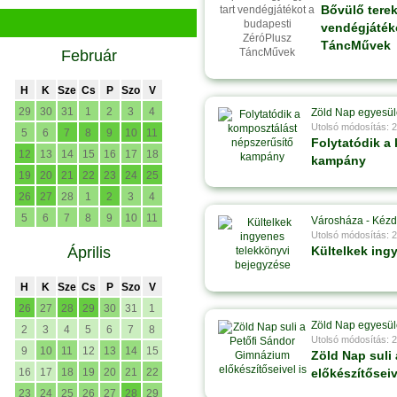
Bővülő terek
vendégjáték
TáncMűvek
Február
H
K
Sze
Cs
P
Szo
V
29
30
31
1
2
3
4
Zöld Nap egyesül
Utolsó módosítás: 
5
6
7
8
9
10
11
Folytatódik a
12
13
14
15
16
17
18
kampány
19
20
21
22
23
24
25
26
27
28
1
2
3
4
5
6
7
8
9
10
11
Városháza - Kézd
Utolsó módosítás: 
Április
Kültelkek ing
H
K
Sze
Cs
P
Szo
V
26
27
28
29
30
31
1
Zöld Nap egyesül
2
3
4
5
6
7
8
Utolsó módosítás: 
9
10
11
12
13
14
15
Zöld Nap suli
16
17
18
19
20
21
22
előkészítőseiv
23
24
25
26
27
28
29