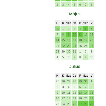
2
3
4
5
6
7
8
Május
H
K
Sze
Cs
P
Szo
V
30
1
2
3
4
5
6
7
8
9
10
11
12
13
14
15
16
17
18
19
20
21
22
23
24
25
26
27
28
29
30
31
1
2
3
4
5
6
7
8
9
10
Július
H
K
Sze
Cs
P
Szo
V
25
26
27
28
29
30
1
2
3
4
5
6
7
8
9
10
11
12
13
14
15
16
17
18
19
20
21
22
23
24
25
26
27
28
29