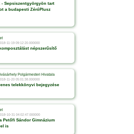
 - Sepsiszentgyörgyön tart
ot a budapesti ZéróPlusz
et
2018-11-19 09:12:20.000000
 komposztálást népszerűsítő
ivásárhely Polgármesteri Hivatala
2018-11-20 05:01:38.000000
yenes telekkönyvi bejegyzése
et
2018-10-31 04:02:47.000000
 a Petőfi Sándor Gimnázium
el is