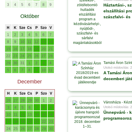
3
4
5
6
7
8
9
Háztartási-, s
elszállítási p
Október
szászfalvi- é
H
K
Sze
Cs
P
Szo
V
1
2
3
4
5
6
7
8
9
10
11
12
13
14
15
16
17
18
19
20
21
22
23
24
25
26
27
28
Tamási Áron Szín
29
30
31
1
2
3
4
Utolsó módosítás: 
5
6
7
8
9
10
11
A Tamási Áron
decemberi ját
December
H
K
Sze
Cs
P
Szo
V
26
27
28
29
30
1
2
Városháza - Kézd
Utolsó módosítás: 
3
4
5
6
7
8
9
Ünnepváró - k
10
11
12
13
14
15
16
programsoroza
17
18
19
20
21
22
23
24
25
26
27
28
29
30