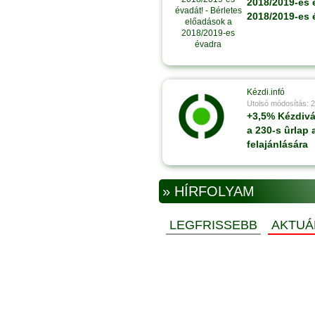
2018/2019-es 
2018/2019-es 
Kézdi.infó
Utolsó módosítás: 
+3,5% Kézdivá
a 230-s ûrlap 
felajánlására
» HÍRFOLYAM
LEGFRISSEBB
AKTUÁ