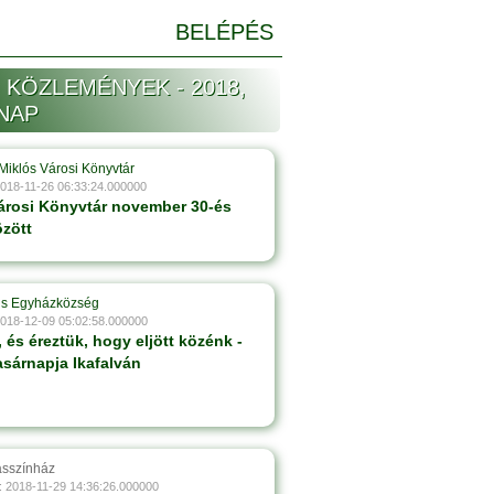
BELÉPÉS
 KÖZLEMÉNYEK - 2018,
NAP
Miklós Városi Könyvtár
2018-11-26 06:33:24.000000
Városi Könyvtár november 30-és
zött
tus Egyházközség
2018-12-09 05:02:58.000000
, és éreztük, hogy eljött közénk -
asárnapja Ikafalván
ásszínház
: 2018-11-29 14:36:26.000000