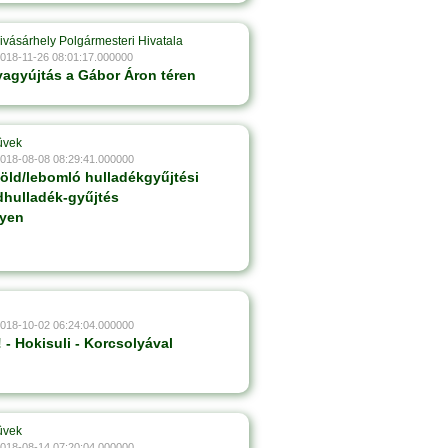
ivásárhely Polgármesteri Hivatala
2018-11-26 08:01:17.000000
yagyújtás a Gábor Áron téren
ûvek
2018-08-08 08:29:41.000000
zöld/lebomló hulladékgyűjtési
dhulladék-gyűjtés
lyen
2018-10-02 06:24:04.000000
 - Hokisuli - Korcsolyával
ûvek
2018-08-14 07:20:04.000000