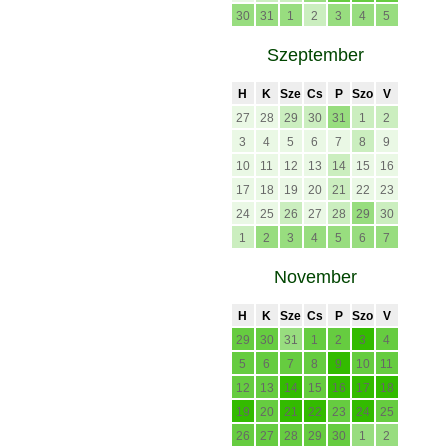
30
31
1
2
3
4
5
Szeptember
H
K
Sze
Cs
P
Szo
V
27
28
29
30
31
1
2
3
4
5
6
7
8
9
10
11
12
13
14
15
16
17
18
19
20
21
22
23
24
25
26
27
28
29
30
1
2
3
4
5
6
7
November
H
K
Sze
Cs
P
Szo
V
29
30
31
1
2
3
4
5
6
7
8
9
10
11
12
13
14
15
16
17
18
19
20
21
22
23
24
25
26
27
28
29
30
1
2