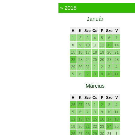
» 2018
Január
H
K
Sze
Cs
P
Szo
V
1
2
3
4
5
6
7
8
9
10
11
12
13
14
15
16
17
18
19
20
21
22
23
24
25
26
27
28
29
30
31
1
2
3
4
5
6
7
8
9
10
11
Március
H
K
Sze
Cs
P
Szo
V
26
27
28
1
2
3
4
5
6
7
8
9
10
11
12
13
14
15
16
17
18
19
20
21
22
23
24
25
26
27
28
29
30
31
1