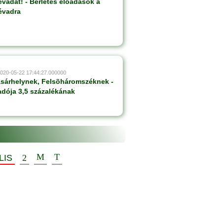
évadát! - Bérletes előadások a
évadra
2020-05-22 17:44:27.000000
sárhelynek, Felsõháromszéknek -
adója 3,5 százalékának
LIS