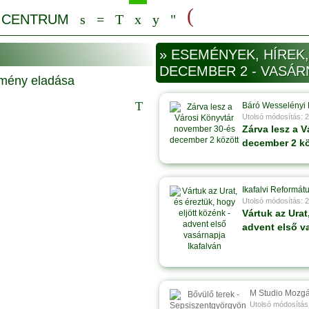
» ESEMÉNYEK, HÍREK,
DECEMBER 2 - VASÁR
Báró Wesselényi 
Utolsó módosítás: 
Zárva lesz a 
december 2 kö
Ikafalvi Reformá
Utolsó módosítás: 
Vártuk az Urat
advent első v
M Studio Mozg
Utolsó módosítás