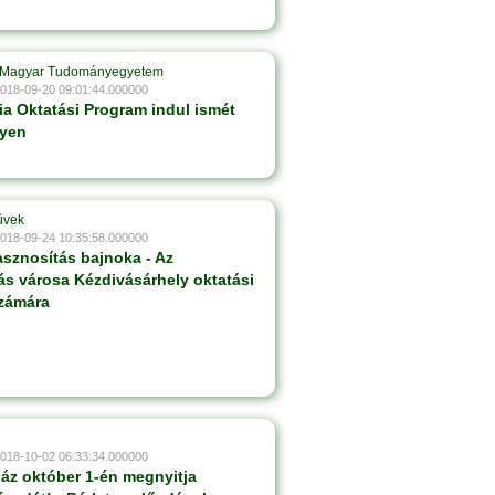
yi Magyar Tudományegyetem
2018-09-20 09:01:44.000000
a Oktatási Program indul ismét
lyen
ûvek
2018-09-24 10:35:58.000000
asznosítás bajnoka - Az
ás városa Kézdivásárhely oktatási
számára
2018-10-02 06:33:34.000000
ház október 1-én megnyitja