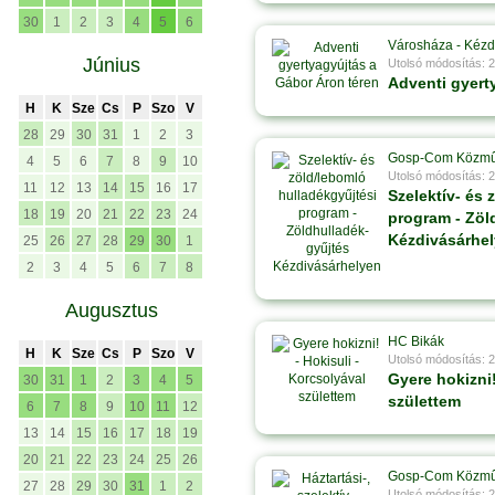
30
1
2
3
4
5
6
Városháza - Kézd
Június
Utolsó módosítás: 
Adventi gyert
H
K
Sze
Cs
P
Szo
V
28
29
30
31
1
2
3
Gosp-Com Közm
4
5
6
7
8
9
10
Utolsó módosítás: 
11
12
13
14
15
16
17
Szelektív- és 
18
19
20
21
22
23
24
program - Zöl
Kézdivásárhe
25
26
27
28
29
30
1
2
3
4
5
6
7
8
Augusztus
HC Bikák
H
K
Sze
Cs
P
Szo
V
Utolsó módosítás: 
Gyere hokizni!
30
31
1
2
3
4
5
születtem
6
7
8
9
10
11
12
13
14
15
16
17
18
19
20
21
22
23
24
25
26
Gosp-Com Közm
27
28
29
30
31
1
2
Utolsó módosítás: 