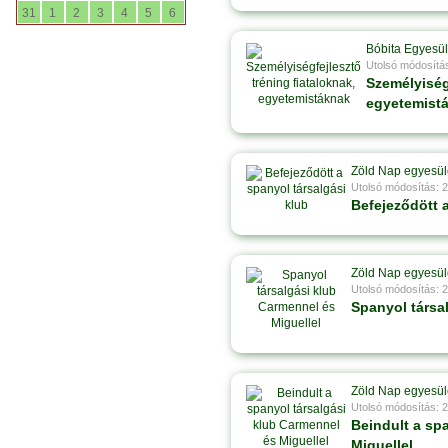
31
1
2
3
4
5
6
Bóbita Egyesül
Utolsó módosítá
Személyiségf
egyetemist
Zöld Nap egyesül
Utolsó módosítás: 
Befejeződött a
Zöld Nap egyesül
Utolsó módosítás: 
Spanyol társa
Zöld Nap egyesül
Utolsó módosítás: 
Beindult a sp
Miguellel