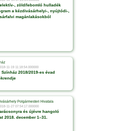
zelektív-, zöld/lebomló hulladék
rogram a kézdivásárhelyi-, nyújtódi-,
s sárfalvi magánlakásokból
ház
2018-11-19 11:18:54.000000
 Színház 2018/2019-es évad
ékrendje
ivásárhely Polgármesteri Hivatala
2018-11-27 07:54:17.000000
arácsonyra és újévre hangoló
t 2018. december 1–31.