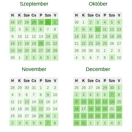
Szeptember
Október
H
K
Sze
Cs
P
Szo
V
H
K
Sze
Cs
P
Szo
V
26
27
28
29
30
31
1
30
1
2
3
4
5
6
2
3
4
5
6
7
8
7
8
9
10
11
12
13
9
10
11
12
13
14
15
14
15
16
17
18
19
20
16
17
18
19
20
21
22
21
22
23
24
25
26
27
23
24
25
26
27
28
29
28
29
30
31
1
2
3
30
1
2
3
4
5
6
4
5
6
7
8
9
10
November
December
H
K
Sze
Cs
P
Szo
V
H
K
Sze
Cs
P
Szo
V
28
29
30
31
1
2
3
25
26
27
28
29
30
1
4
5
6
7
8
9
10
2
3
4
5
6
7
8
11
12
13
14
15
16
17
9
10
11
12
13
14
15
18
19
20
21
22
23
24
16
17
18
19
20
21
22
25
26
27
28
29
30
1
23
24
25
26
27
28
29
2
3
4
5
6
7
8
30
31
1
2
3
4
5