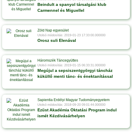
Beindult a spanyol társalgási klub
Carmennel és Miguellel
Zöld Nap egyesület
Utolsó módosítás: 2019-01-23 17:33:00.000000
Orosz suli Elenával
Háromszék Táncegyüttes
Utolsó módosítás: 2019-01-15 06:33:31.000000
Megújul a sepsiszentgyörgyi táncház
küküllő menti tánc- és énektanítással
Sapientia Erdélyi Magyar Tudományegyetem
Utolsó módosítás: 2018-09-20 09:01:44.000000
Ezüst Akadémia Oktatási Program indul
ismét Kézdivásárhelyen