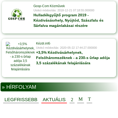
Gosp-Com Közmûvek
Utolsó módosítás: 2018-12-21 07:18:55.000000
Hulladékgyűjtő program 2019 -
Kézdivásásrhely, Nyújtód, Szászfalu és
Sárfalva magánlakásai részére
Kézdi.infó
Utolsó módosítás: 2020-05-22 17:44:27.000000
+3,5% Kézdivásárhelynek,
Felsõháromszéknek - a 230-s ûrlap adója
3,5 százalékának felajánlására
» HÍRFOLYAM
LEGFRISSEBB
AKTUÁLIS