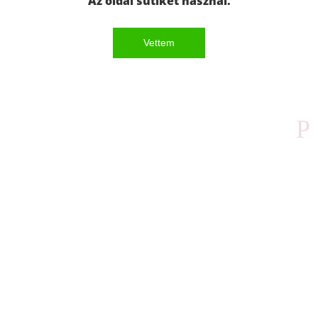
Az oldal sütiket használ.
Vettem