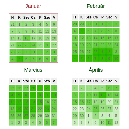
Január
Február
H
K
Sze
Cs
P
Szo
V
H
K
Sze
Cs
P
Szo
V
28
29
30
31
1
2
3
31
1
2
3
4
5
6
4
5
6
7
8
9
10
7
8
9
10
11
12
13
11
12
13
14
15
16
17
14
15
16
17
18
19
20
18
19
20
21
22
23
24
21
22
23
24
25
26
27
25
26
27
28
1
2
3
28
29
30
31
1
2
3
4
5
6
7
8
9
10
4
5
6
7
8
9
10
Március
Április
H
K
Sze
Cs
P
Szo
V
H
K
Sze
Cs
P
Szo
V
25
26
27
28
1
2
3
1
2
3
4
5
6
7
4
5
6
7
8
9
10
8
9
10
11
12
13
14
11
12
13
14
15
16
17
15
16
17
18
19
20
21
18
19
20
21
22
23
24
22
23
24
25
26
27
28
25
26
27
28
29
30
31
29
30
1
2
3
4
5
1
2
3
4
5
6
7
6
7
8
9
10
11
12