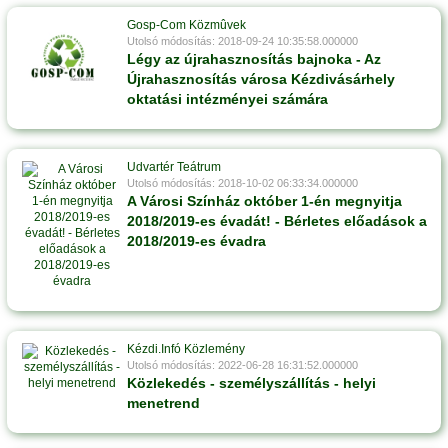
Gosp-Com Közmûvek
Utolsó módosítás: 2018-09-24 10:35:58.000000
Légy az újrahasznosítás bajnoka - Az
Újrahasznosítás városa Kézdivásárhely
oktatási intézményei számára
Udvartér Teátrum
Utolsó módosítás: 2018-10-02 06:33:34.000000
A Városi Színház október 1-én megnyitja
2018/2019-es évadát! - Bérletes előadások a
2018/2019-es évadra
Kézdi.Infó Közlemény
Utolsó módosítás: 2022-06-28 16:31:52.000000
Közlekedés - személyszállítás - helyi
menetrend