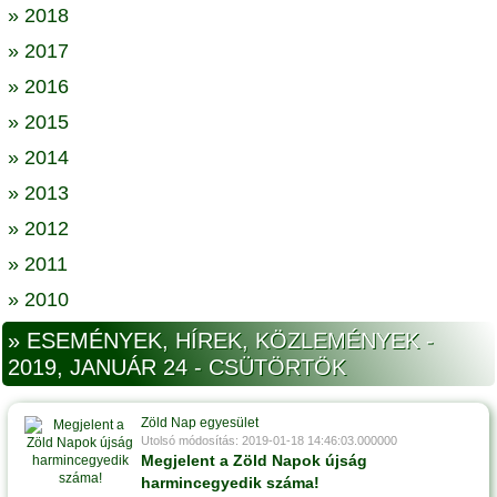
» 2018
» 2017
» 2016
» 2015
» 2014
» 2013
» 2012
» 2011
» 2010
» ESEMÉNYEK, HÍREK, KÖZLEMÉNYEK -
2019, JANUÁR 24 - CSÜTÖRTÖK
Zöld Nap egyesület
Utolsó módosítás: 2019-01-18 14:46:03.000000
Megjelent a Zöld Napok újság
harmincegyedik száma!