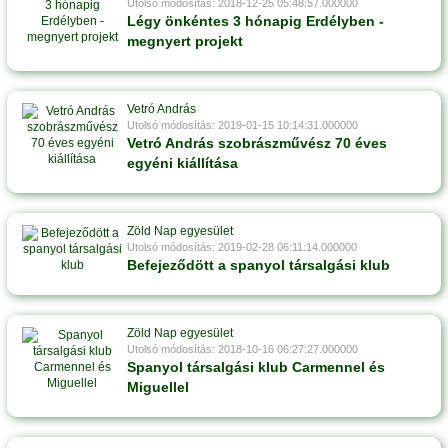
Utolsó módosítás: 2018-12-25 05:48:57.000000
Légy önkéntes 3 hónapig Erdélyben -
megnyert projekt
Vetró András
Utolsó módosítás: 2019-01-15 10:14:31.000000
Vetró András szobrászművész 70 éves
egyéni kiállítása
Zöld Nap egyesület
Utolsó módosítás: 2019-02-28 06:11:14.000000
Befejeződött a spanyol társalgási klub
Zöld Nap egyesület
Utolsó módosítás: 2018-10-16 06:27:27.000000
Spanyol társalgási klub Carmennel és
Miguellel