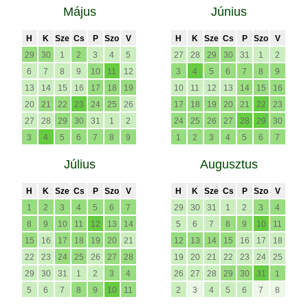
Május
Június
H
K
Sze
Cs
P
Szo
V
H
K
Sze
Cs
P
Szo
V
29
30
1
2
3
4
5
27
28
29
30
31
1
2
6
7
8
9
10
11
12
3
4
5
6
7
8
9
13
14
15
16
17
18
19
10
11
12
13
14
15
16
20
21
22
23
24
25
26
17
18
19
20
21
22
23
27
28
29
30
31
1
2
24
25
26
27
28
29
30
3
4
5
6
7
8
9
1
2
3
4
5
6
7
Július
Augusztus
H
K
Sze
Cs
P
Szo
V
H
K
Sze
Cs
P
Szo
V
1
2
3
4
5
6
7
29
30
31
1
2
3
4
8
9
10
11
12
13
14
5
6
7
8
9
10
11
15
16
17
18
19
20
21
12
13
14
15
16
17
18
22
23
24
25
26
27
28
19
20
21
22
23
24
25
29
30
31
1
2
3
4
26
27
28
29
30
31
1
5
6
7
8
9
10
11
2
3
4
5
6
7
8