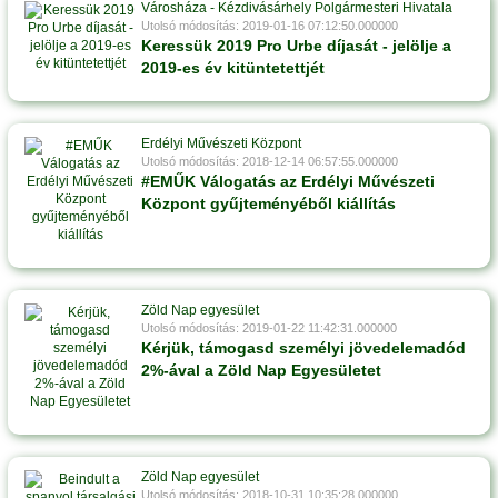
Városháza - Kézdivásárhely Polgármesteri Hivatala
Utolsó módosítás: 2019-01-16 07:12:50.000000
Keressük 2019 Pro Urbe díjasát - jelölje a
2019-es év kitüntetettjét
Erdélyi Művészeti Központ
Utolsó módosítás: 2018-12-14 06:57:55.000000
#EMŰK Válogatás az Erdélyi Művészeti
Központ gyűjteményéből kiállítás
Zöld Nap egyesület
Utolsó módosítás: 2019-01-22 11:42:31.000000
Kérjük, támogasd személyi jövedelemadód
2%-ával a Zöld Nap Egyesületet
Zöld Nap egyesület
Utolsó módosítás: 2018-10-31 10:35:28.000000