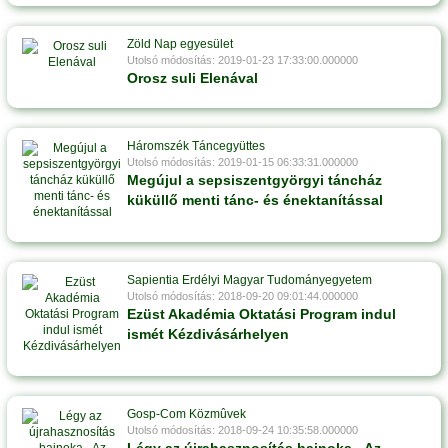
Zöld Nap egyesület
Utolsó módosítás: 2019-01-23 17:33:00.000000
Orosz suli Elenával
Háromszék Táncegyüttes
Utolsó módosítás: 2019-01-15 06:33:31.000000
Megújul a sepsiszentgyörgyi táncház
küküllő menti tánc- és énektanítással
Sapientia Erdélyi Magyar Tudományegyetem
Utolsó módosítás: 2018-09-20 09:01:44.000000
Ezüst Akadémia Oktatási Program indul
ismét Kézdivásárhelyen
Gosp-Com Közmûvek
Utolsó módosítás: 2018-09-24 10:35:58.000000