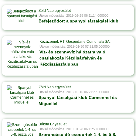
Zöld Nap egyesület
Utolsó módosítás: 2019-02-28 06:11:14.000000
Befejeződött a spanyol társalgási klub
Közüzemek RT. Gospodarie Comunala SA.
Utolsó módosítás: 2019-01-30 07:21:05.000000
Víz- és szennyvíz hálózatra való
csatlakozás Kézdisárfalván és
Kézdiszászfaluban
Zöld Nap egyesület
Utolsó módosítás: 2018-10-16 06:27:27.000000
Spanyol társalgási klub Carmennel és
Miguellel
Bóbita Egyesület
Utolsó módosítás: 2019-01-28 06:11:59.000000
Szorongásoldó csoportok 1-4. és 5-8.