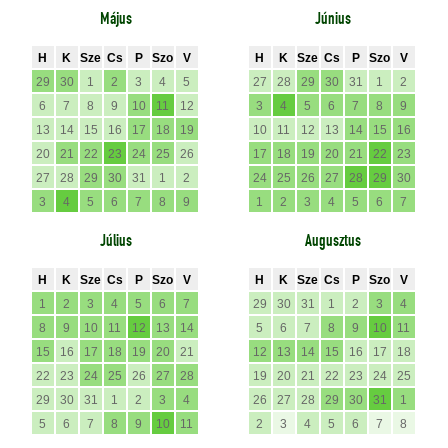
Május
Június
H
K
Sze
Cs
P
Szo
V
H
K
Sze
Cs
P
Szo
V
29
30
1
2
3
4
5
27
28
29
30
31
1
2
6
7
8
9
10
11
12
3
4
5
6
7
8
9
13
14
15
16
17
18
19
10
11
12
13
14
15
16
20
21
22
23
24
25
26
17
18
19
20
21
22
23
27
28
29
30
31
1
2
24
25
26
27
28
29
30
3
4
5
6
7
8
9
1
2
3
4
5
6
7
Július
Augusztus
H
K
Sze
Cs
P
Szo
V
H
K
Sze
Cs
P
Szo
V
1
2
3
4
5
6
7
29
30
31
1
2
3
4
8
9
10
11
12
13
14
5
6
7
8
9
10
11
15
16
17
18
19
20
21
12
13
14
15
16
17
18
22
23
24
25
26
27
28
19
20
21
22
23
24
25
29
30
31
1
2
3
4
26
27
28
29
30
31
1
5
6
7
8
9
10
11
2
3
4
5
6
7
8