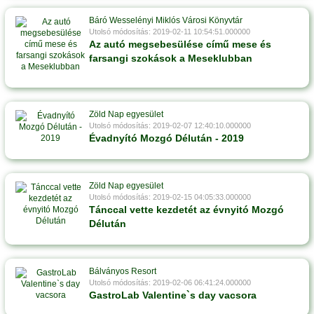
Báró Wesselényi Miklós Városi Könyvtár
Utolsó módosítás: 2019-02-11 10:54:51.000000
Az autó megsebesülése című mese és
farsangi szokások a Meseklubban
Zöld Nap egyesület
Utolsó módosítás: 2019-02-07 12:40:10.000000
Évadnyító Mozgó Délután - 2019
Zöld Nap egyesület
Utolsó módosítás: 2019-02-15 04:05:33.000000
Tánccal vette kezdetét az évnyitó Mozgó
Délután
Bálványos Resort
Utolsó módosítás: 2019-02-06 06:41:24.000000
GastroLab Valentine`s day vacsora