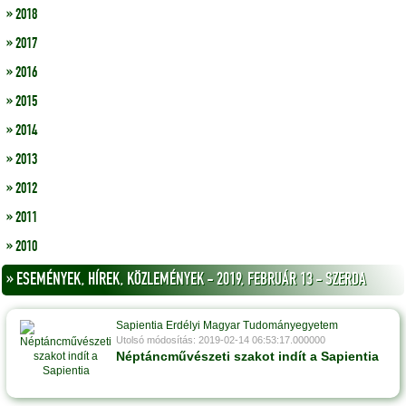
» 2018
» 2017
» 2016
» 2015
» 2014
» 2013
» 2012
» 2011
» 2010
» ESEMÉNYEK, HÍREK, KÖZLEMÉNYEK - 2019, FEBRUÁR 13 - SZERDA
Sapientia Erdélyi Magyar Tudományegyetem
Utolsó módosítás: 2019-02-14 06:53:17.000000
Néptáncművészeti szakot indít a Sapientia