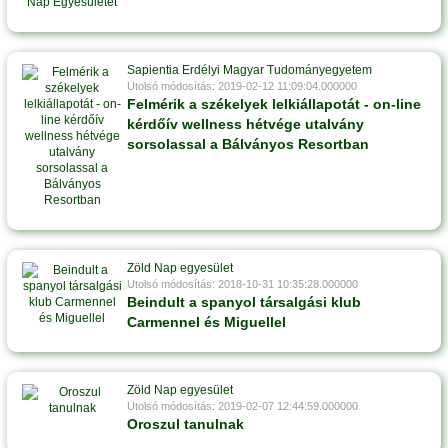
Sapientia Erdélyi Magyar Tudományegyetem
Utolsó módosítás: 2019-02-12 11:09:04.000000
Felmérik a székelyek lelkiállapotát - on-line
kérdőív wellness hétvége utalvány
sorsolassal a Bálványos Resortban
Zöld Nap egyesület
Utolsó módosítás: 2018-10-31 10:35:28.000000
Beindult a spanyol társalgási klub
Carmennel és Miguellel
Zöld Nap egyesület
Utolsó módosítás: 2019-02-07 12:44:59.000000
Oroszul tanulnak