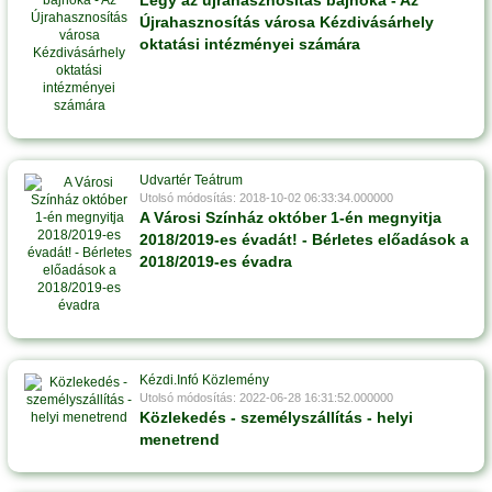
Légy az újrahasznosítás bajnoka - Az
Újrahasznosítás városa Kézdivásárhely
oktatási intézményei számára
Udvartér Teátrum
Utolsó módosítás: 2018-10-02 06:33:34.000000
A Városi Színház október 1-én megnyitja
2018/2019-es évadát! - Bérletes előadások a
2018/2019-es évadra
Kézdi.Infó Közlemény
Utolsó módosítás: 2022-06-28 16:31:52.000000
Közlekedés - személyszállítás - helyi
menetrend