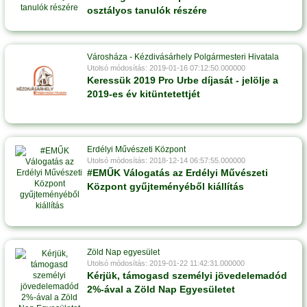
osztályos tanulók részére
Városháza - Kézdivásárhely Polgármesteri Hivatala
Utolsó módosítás: 2019-01-16 07:12:50.000000
Keressük 2019 Pro Urbe díjasát - jelölje a
2019-es év kitüntetettjét
Erdélyi Művészeti Központ
Utolsó módosítás: 2018-12-14 06:57:55.000000
#EMŰK Válogatás az Erdélyi Művészeti
Központ gyűjteményéből kiállítás
Zöld Nap egyesület
Utolsó módosítás: 2019-01-22 11:42:31.000000
Kérjük, támogasd személyi jövedelemadód
2%-ával a Zöld Nap Egyesületet