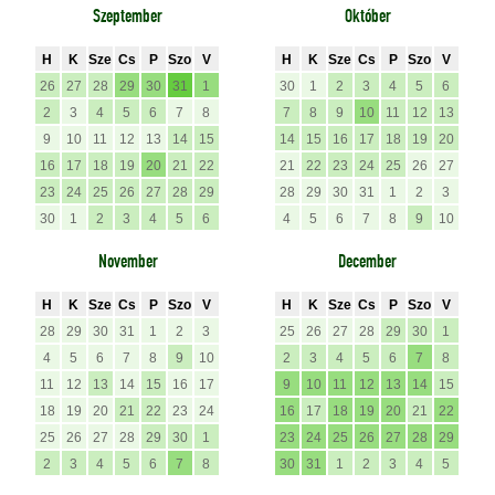
Szeptember
Október
H
K
Sze
Cs
P
Szo
V
H
K
Sze
Cs
P
Szo
V
26
27
28
29
30
31
1
30
1
2
3
4
5
6
2
3
4
5
6
7
8
7
8
9
10
11
12
13
9
10
11
12
13
14
15
14
15
16
17
18
19
20
16
17
18
19
20
21
22
21
22
23
24
25
26
27
23
24
25
26
27
28
29
28
29
30
31
1
2
3
30
1
2
3
4
5
6
4
5
6
7
8
9
10
November
December
H
K
Sze
Cs
P
Szo
V
H
K
Sze
Cs
P
Szo
V
28
29
30
31
1
2
3
25
26
27
28
29
30
1
4
5
6
7
8
9
10
2
3
4
5
6
7
8
11
12
13
14
15
16
17
9
10
11
12
13
14
15
18
19
20
21
22
23
24
16
17
18
19
20
21
22
25
26
27
28
29
30
1
23
24
25
26
27
28
29
2
3
4
5
6
7
8
30
31
1
2
3
4
5