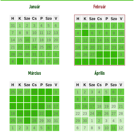
Január
Február
H
K
Sze
Cs
P
Szo
V
H
K
Sze
Cs
P
Szo
V
31
1
2
3
4
5
6
28
29
30
31
1
2
3
7
8
9
10
11
12
13
4
5
6
7
8
9
10
14
15
16
17
18
19
20
11
12
13
14
15
16
17
21
22
23
24
25
26
27
18
19
20
21
22
23
24
28
29
30
31
1
2
3
25
26
27
28
1
2
3
4
5
6
7
8
9
10
4
5
6
7
8
9
10
Március
Április
H
K
Sze
Cs
P
Szo
V
H
K
Sze
Cs
P
Szo
V
25
26
27
28
1
2
3
1
2
3
4
5
6
7
4
5
6
7
8
9
10
8
9
10
11
12
13
14
11
12
13
14
15
16
17
15
16
17
18
19
20
21
18
19
20
21
22
23
24
22
23
24
25
26
27
28
25
26
27
28
29
30
31
29
30
1
2
3
4
5
1
2
3
4
5
6
7
6
7
8
9
10
11
12