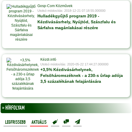
Gosp-Com Közmûvek
Utolsó módosítás: 2018-12-21 07:18:55.000000
Hulladékgyűjtő program 2019 -
Kézdivásásrhely, Nyújtód, Szászfalu és
Sárfalva magánlakásai részére
Kézdi.infó
Utolsó módosítás: 2020-05-22 17:44:27.000000
+3,5% Kézdivásárhelynek,
Felsõháromszéknek - a 230-s ûrlap adója
3,5 százalékának felajánlására
» HÍRFOLYAM
LEGFRISSEBB
AKTUÁLIS