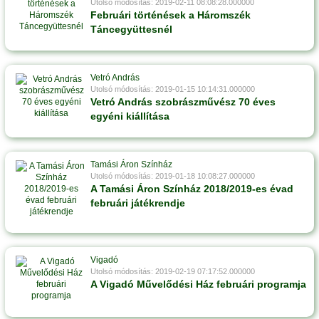
Utolsó módosítás: 2019-02-11 08:08:28.000000
Februári történések a Háromszék
Táncegyüttesnél
Vetró András
Utolsó módosítás: 2019-01-15 10:14:31.000000
Vetró András szobrászművész 70 éves
egyéni kiállítása
Tamási Áron Színház
Utolsó módosítás: 2019-01-18 10:08:27.000000
A Tamási Áron Színház 2018/2019-es évad
februári játékrendje
Vigadó
Utolsó módosítás: 2019-02-19 07:17:52.000000
A Vigadó Művelődési Ház februári programja