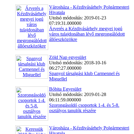
Városháza - Kézdivásárhely Polgármesteri
Hivatala
Utolsó módosítás: 2019-01-23
07:19:31.000000
Árverés a Kézdivásárhely megyei jogú
város tulajdonában lévő megrongálódott
állóeszközökre
Zöld Nap egyesület
Utolsó módosítás: 2018-10-16
06:27:27.000000
Spanyol társalgási klub Carmennel és
Miguellel
Bóbita Egyesület
Utolsó módosítás: 2019-01-28
06:11:59.000000
Szorongásoldó csoportok 1-4. és 5-8.
osztályos tanulók részére
Városháza - Kézdivásárhely Polgármesteri
Hivatala