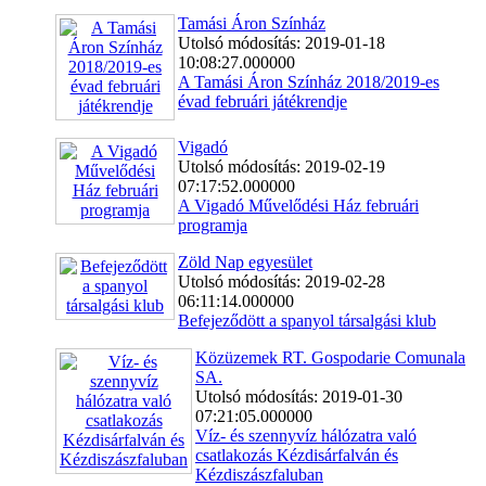
Tamási Áron Színház
Utolsó módosítás: 2019-01-18
10:08:27.000000
A Tamási Áron Színház 2018/2019-es
évad februári játékrendje
Vigadó
Utolsó módosítás: 2019-02-19
07:17:52.000000
A Vigadó Művelődési Ház februári
programja
Zöld Nap egyesület
Utolsó módosítás: 2019-02-28
06:11:14.000000
Befejeződött a spanyol társalgási klub
Közüzemek RT. Gospodarie Comunala
SA.
Utolsó módosítás: 2019-01-30
07:21:05.000000
Víz- és szennyvíz hálózatra való
csatlakozás Kézdisárfalván és
Kézdiszászfaluban