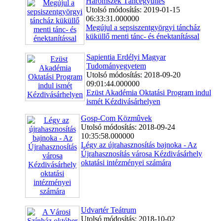
Háromszék Táncegyüttes
Utolsó módosítás: 2019-01-15
06:33:31.000000
Megújul a sepsiszentgyörgyi táncház
küküllő menti tánc- és énektanítással
Sapientia Erdélyi Magyar
Tudományegyetem
Utolsó módosítás: 2018-09-20
09:01:44.000000
Ezüst Akadémia Oktatási Program indul
ismét Kézdivásárhelyen
Gosp-Com Közmûvek
Utolsó módosítás: 2018-09-24
10:35:58.000000
Légy az újrahasznosítás bajnoka - Az
Újrahasznosítás városa Kézdivásárhely
oktatási intézményei számára
Udvartér Teátrum
Utolsó módosítás: 2018-10-02