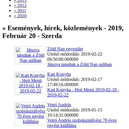
» 2013
» 2012
» 2011
» 2010
» Események, hírek, közlemények - 2019,
Február 20 - Szerda
Zöld Nap egyesület
Utolsó módosítás: 2019-02-22
06:50:00.000000
Játszva tanultak a Zöld Nap suliban
Kati Konyha
Utolsó módosítás: 2019-02-17
17:49:16.000000
Kati Konyha - Heti Menü 2019-02-18 -
2019-02-22
Vetró András
Utolsó módosítás: 2019-01-15
10:14:31.000000
Vetró András szobrászművész 70 éves
egyéni kiállítása