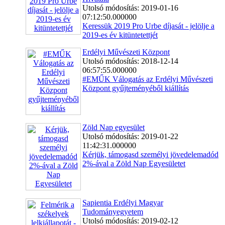
Utolsó módosítás: 2019-01-16
07:12:50.000000
Keressük 2019 Pro Urbe díjasát - jelölje a
2019-es év kitüntetettjét
Erdélyi Művészeti Központ
Utolsó módosítás: 2018-12-14
06:57:55.000000
#EMŰK Válogatás az Erdélyi Művészeti
Központ gyűjteményéből kiállítás
Zöld Nap egyesület
Utolsó módosítás: 2019-01-22
11:42:31.000000
Kérjük, támogasd személyi jövedelemadód
2%-ával a Zöld Nap Egyesületet
Sapientia Erdélyi Magyar
Tudományegyetem
Utolsó módosítás: 2019-02-12