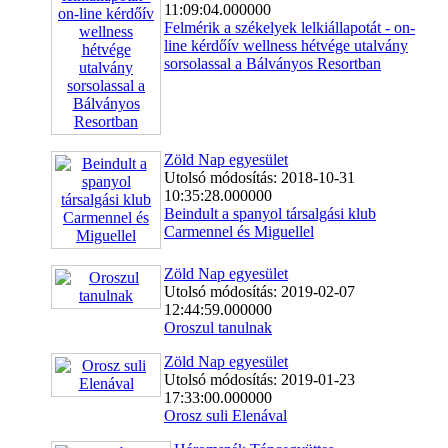
11:09:04.000000
Felmérik a székelyek lelkiállapotát - on-
line kérdőív wellness hétvége utalvány
sorsolassal a Bálványos Resortban
Zöld Nap egyesület
Utolsó módosítás: 2018-10-31
10:35:28.000000
Beindult a spanyol társalgási klub
Carmennel és Miguellel
Zöld Nap egyesület
Utolsó módosítás: 2019-02-07
12:44:59.000000
Oroszul tanulnak
Zöld Nap egyesület
Utolsó módosítás: 2019-01-23
17:33:00.000000
Orosz suli Elenával