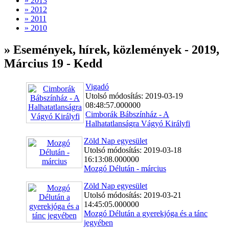
» 2013
» 2012
» 2011
» 2010
» Események, hírek, közlemények - 2019,
Március 19 - Kedd
Vigadó
Utolsó módosítás: 2019-03-19
08:48:57.000000
Cimborák Bábszínház - A
Halhatatlanságra Vágyó Királyfi
Zöld Nap egyesület
Utolsó módosítás: 2019-03-18
16:13:08.000000
Mozgó Délután - március
Zöld Nap egyesület
Utolsó módosítás: 2019-03-21
14:45:05.000000
Mozgó Délután a gyerekjóga és a tánc
jegyében