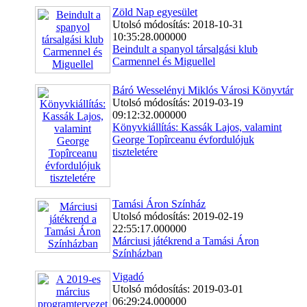
Zöld Nap egyesület
Utolsó módosítás: 2018-10-31
10:35:28.000000
Beindult a spanyol társalgási klub
Carmennel és Miguellel
Báró Wesselényi Miklós Városi Könyvtár
Utolsó módosítás: 2019-03-19
09:12:32.000000
Könyvkiállítás: Kassák Lajos, valamint
George Topîrceanu évfordulójuk
tiszteletére
Tamási Áron Színház
Utolsó módosítás: 2019-02-19
22:55:17.000000
Márciusi játékrend a Tamási Áron
Színházban
Vigadó
Utolsó módosítás: 2019-03-01
06:29:24.000000