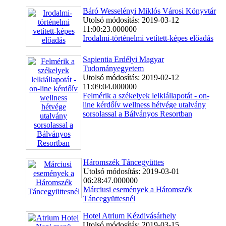
Báró Wesselényi Miklós Városi Könyvtár
Utolsó módosítás: 2019-03-12
11:00:23.000000
Irodalmi-történelmi vetített-képes előadás
Sapientia Erdélyi Magyar
Tudományegyetem
Utolsó módosítás: 2019-02-12
11:09:04.000000
Felmérik a székelyek lelkiállapotát - on-
line kérdőív wellness hétvége utalvány
sorsolassal a Bálványos Resortban
Háromszék Táncegyüttes
Utolsó módosítás: 2019-03-01
06:28:47.000000
Márciusi események a Háromszék
Táncegyüttesnél
Hotel Atrium Kézdivásárhely
Utolsó módosítás: 2019-03-15