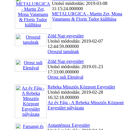
Utolsó módosítás: 2019-03-08
11:15:24.000000
METALURGICA - Martin Zet, Mona
Vatamanu & Florin Tudor kiállítása
Zöld Nap egyesület
Utolsó módosítás: 2019-02-07
12:44:59.000000
Oroszul tanulnak
Zöld Nap egyesület
Utolsó módosítás: 2019-01-23
17:33:00.000000
Orosz suli Elenával
Rebeka Missziós Központ Egyesület
Utolsó módosítás: 2019-02-28
16:32:18.000000
Az év Fája - A Rebeka Missziós Központ
Egyesület pályázata
Antanténusz Egyesület