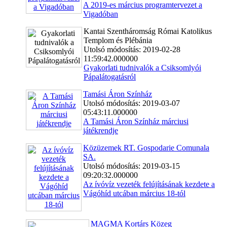
A 2019-es március programtervezet a
Vigadóban
Kantai Szentháromság Római Katolikus
Templom és Plébánia
Utolsó módosítás: 2019-02-28
11:59:42.000000
Gyakorlati tudnivalók a Csiksomlyói
Pápalátogatásról
Tamási Áron Színház
Utolsó módosítás: 2019-03-07
05:43:11.000000
A Tamási Áron Színház márciusi
játékrendje
Közüzemek RT. Gospodarie Comunala
SA.
Utolsó módosítás: 2019-03-15
09:20:32.000000
Az ívóvíz vezeték felújításának kezdete a
Vágóhíd utcában március 18-tól
MAGMA Kortárs Közeg