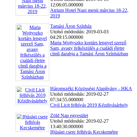
12:06:05.000000
Atrium Hotel Napi menü március 18-22,
2019
Tamási Áron Színház
Utolsó módosítás: 2019-03-03
04:29:15.000000
Maria Wojtyszko kortárs lengyel szerző
Sam, avagy felkészülés a családi életre
című darabja a Tamási Áron Színházban
Háromszéki Közösségi Alapítvány - HKA
Utolsó módosítás: 2019-02-27
07:34:55.000000
Civil Licit felhívás 2019 Kézdivásárhely
Zöld Nap egyesület
Utolsó módosítás: 2019-02-27
13:40:30.000000
Ifjúsági csere felhívás Kecskemétre