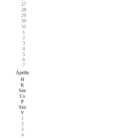
27
28
29
30
31
1
2
3
4
5
6
7
Április
H
K
Sze
Cs
P
Szo
V
1
2
3
4