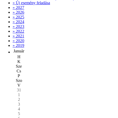
» Új esemény feladása
» 2027
» 2026
» 2025
» 2024
» 2023
» 2022
» 2021
» 2020
» 2019
Január
H
K
Sze
Cs
P
Szo
V
31
1
2
3
4
5