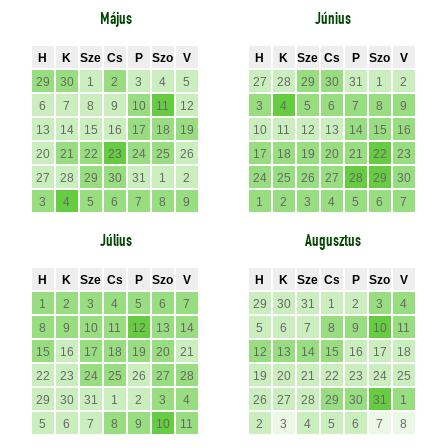
Május
Június
H
K
Sze
Cs
P
Szo
V
H
K
Sze
Cs
P
Szo
V
29
30
1
2
3
4
5
27
28
29
30
31
1
2
6
7
8
9
10
11
12
3
4
5
6
7
8
9
13
14
15
16
17
18
19
10
11
12
13
14
15
16
20
21
22
23
24
25
26
17
18
19
20
21
22
23
27
28
29
30
31
1
2
24
25
26
27
28
29
30
3
4
5
6
7
8
9
1
2
3
4
5
6
7
Július
Augusztus
H
K
Sze
Cs
P
Szo
V
H
K
Sze
Cs
P
Szo
V
1
2
3
4
5
6
7
29
30
31
1
2
3
4
8
9
10
11
12
13
14
5
6
7
8
9
10
11
15
16
17
18
19
20
21
12
13
14
15
16
17
18
22
23
24
25
26
27
28
19
20
21
22
23
24
25
29
30
31
1
2
3
4
26
27
28
29
30
31
1
5
6
7
8
9
10
11
2
3
4
5
6
7
8