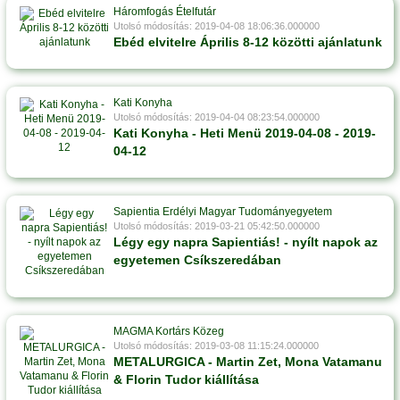
Háromfogás Ételfutár
Utolsó módosítás: 2019-04-08 18:06:36.000000
Ebéd elvitelre Április 8-12 közötti ajánlatunk
Kati Konyha
Utolsó módosítás: 2019-04-04 08:23:54.000000
Kati Konyha - Heti Menü 2019-04-08 - 2019-
04-12
Sapientia Erdélyi Magyar Tudományegyetem
Utolsó módosítás: 2019-03-21 05:42:50.000000
Légy egy napra Sapientiás! - nyílt napok az
egyetemen Csíkszeredában
MAGMA Kortárs Közeg
Utolsó módosítás: 2019-03-08 11:15:24.000000
METALURGICA - Martin Zet, Mona Vatamanu
& Florin Tudor kiállítása