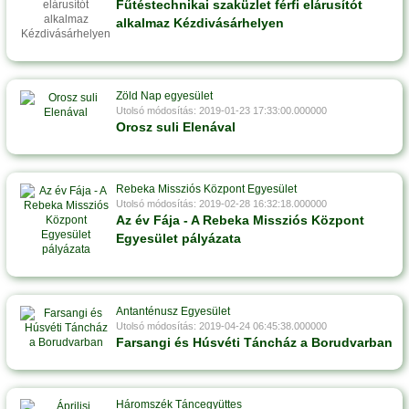
Fűtéstechnikai szaküzlet férfi elárusítót
alkalmaz Kézdivásárhelyen
Zöld Nap egyesület
Utolsó módosítás: 2019-01-23 17:33:00.000000
Orosz suli Elenával
Rebeka Missziós Központ Egyesület
Utolsó módosítás: 2019-02-28 16:32:18.000000
Az év Fája - A Rebeka Missziós Központ
Egyesület pályázata
Antanténusz Egyesület
Utolsó módosítás: 2019-04-24 06:45:38.000000
Farsangi és Húsvéti Táncház a Borudvarban
Háromszék Táncegyüttes