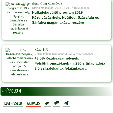
Gosp-Com Közmûvek
Utolsó módosítás: 2018-12-21 07:18:55.000000
Hulladékgyűjtő program 2019 -
Kézdivásásrhely, Nyújtód, Szászfalu és
Sárfalva magánlakásai részére
Kézdi.infó
Utolsó módosítás: 2020-05-22 17:44:27.000000
+3,5% Kézdivásárhelynek,
Felsõháromszéknek - a 230-s ûrlap adója
3,5 százalékának felajánlására
» HÍRFOLYAM
LEGFRISSEBB
AKTUÁLIS