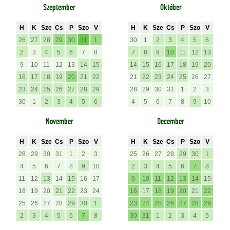
Szeptember
Október
H
K
Sze
Cs
P
Szo
V
H
K
Sze
Cs
P
Szo
V
26
27
28
29
30
31
1
30
1
2
3
4
5
6
2
3
4
5
6
7
8
7
8
9
10
11
12
13
9
10
11
12
13
14
15
14
15
16
17
18
19
20
16
17
18
19
20
21
22
21
22
23
24
25
26
27
23
24
25
26
27
28
29
28
29
30
31
1
2
3
30
1
2
3
4
5
6
4
5
6
7
8
9
10
November
December
H
K
Sze
Cs
P
Szo
V
H
K
Sze
Cs
P
Szo
V
28
29
30
31
1
2
3
25
26
27
28
29
30
1
4
5
6
7
8
9
10
2
3
4
5
6
7
8
11
12
13
14
15
16
17
9
10
11
12
13
14
15
18
19
20
21
22
23
24
16
17
18
19
20
21
22
25
26
27
28
29
30
1
23
24
25
26
27
28
29
2
3
4
5
6
7
8
30
31
1
2
3
4
5