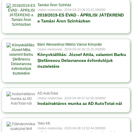
Tamási Áron Színház
Utolsó módosítás: 2019-03-23 08:23:21.000000
2018/2019-ES ÉVAD - ÁPRILISI JÁTÉKREND
a Tamási Áron Színházban
Báró Wesselényi Miklós Városi Könyvtár
Utolsó módosítás: 2019-04-02 06:15:26.000000
Könyvkiállítás: József Attila, valamint Barbu
Ştefănescu Delavrancea évfordulójuk
tiszteletére
AD AutoTotal
Utolsó módosítás: 2019-04-08 07:02:55.000000
Irodai/raktáros munka az AD AutoTotal-nál
Teks Kft.
Utolsó módosítás: 2019-04-08 15:52:44.000000