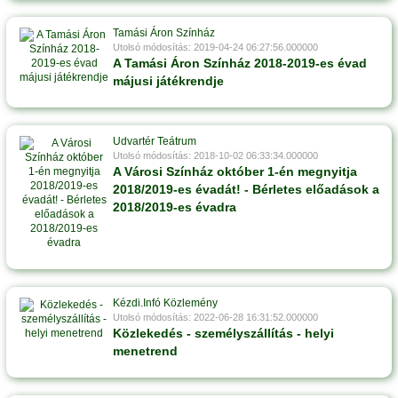
Tamási Áron Színház
Utolsó módosítás: 2019-04-24 06:27:56.000000
A Tamási Áron Színház 2018-2019-es évad
májusi játékrendje
Udvartér Teátrum
Utolsó módosítás: 2018-10-02 06:33:34.000000
A Városi Színház október 1-én megnyitja
2018/2019-es évadát! - Bérletes előadások a
2018/2019-es évadra
Kézdi.Infó Közlemény
Utolsó módosítás: 2022-06-28 16:31:52.000000
Közlekedés - személyszállítás - helyi
menetrend