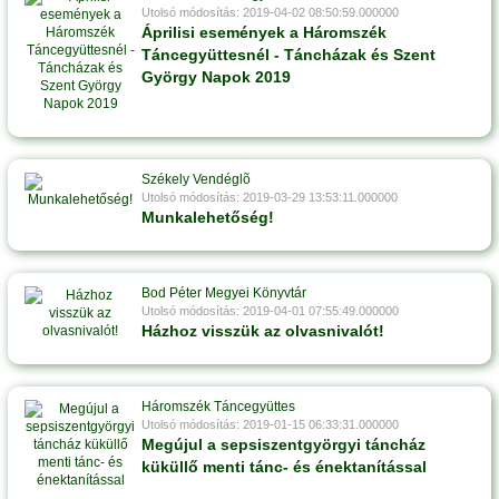
Utolsó módosítás: 2019-04-02 08:50:59.000000
Áprilisi események a Háromszék
Táncegyüttesnél - Táncházak és Szent
György Napok 2019
Székely Vendéglõ
Utolsó módosítás: 2019-03-29 13:53:11.000000
Munkalehetőség!
Bod Péter Megyei Könyvtár
Utolsó módosítás: 2019-04-01 07:55:49.000000
Házhoz visszük az olvasnivalót!
Háromszék Táncegyüttes
Utolsó módosítás: 2019-01-15 06:33:31.000000
Megújul a sepsiszentgyörgyi táncház
küküllő menti tánc- és énektanítással