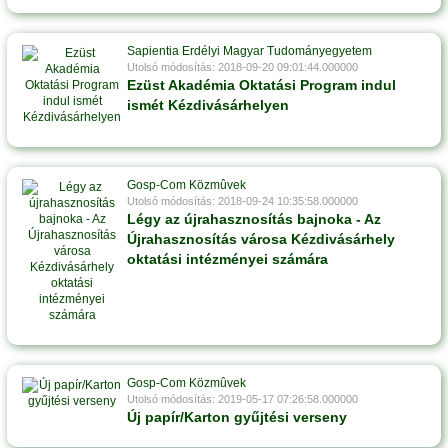
Sapientia Erdélyi Magyar Tudományegyetem
Utolsó módosítás: 2018-09-20 09:01:44.000000
Ezüst Akadémia Oktatási Program indul
ismét Kézdivásárhelyen
Gosp-Com Közmûvek
Utolsó módosítás: 2018-09-24 10:35:58.000000
Légy az újrahasznosítás bajnoka - Az
Újrahasznosítás városa Kézdivásárhely
oktatási intézményei számára
Gosp-Com Közmûvek
Utolsó módosítás: 2019-05-17 07:26:58.000000
Új papír/Karton gyűjtési verseny