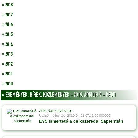
» 2018
» 2017
» 2016
» 2015
» 2014
» 2013
» 2012
» 2011
» 2010
» ESEMÉNYEK, HÍREK, KÖZLEMÉNYEK - 2019, ÁPRILIS 9 - KEDD
Zöld Nap egyesület
Utolsó módosítás: 2019-04-21 07:31:09.000000
EVS ismertető a csíkszeredai Sapientián