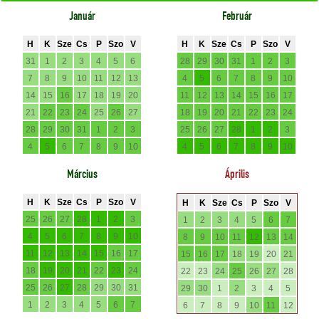
Január
Február
H
K
Sze
Cs
P
Szo
V
H
K
Sze
Cs
P
Szo
V
31
1
2
3
4
5
6
28
29
30
31
1
2
3
7
8
9
10
11
12
13
4
5
6
7
8
9
10
14
15
16
17
18
19
20
11
12
13
14
15
16
17
21
22
23
24
25
26
27
18
19
20
21
22
23
24
28
29
30
31
1
2
3
25
26
27
28
1
2
3
4
5
6
7
8
9
10
4
5
6
7
8
9
10
Március
Április
H
K
Sze
Cs
P
Szo
V
H
K
Sze
Cs
P
Szo
V
25
26
27
28
1
2
3
1
2
3
4
5
6
7
4
5
6
7
8
9
10
8
9
10
11
12
13
14
11
12
13
14
15
16
17
15
16
17
18
19
20
21
18
19
20
21
22
23
24
22
23
24
25
26
27
28
25
26
27
28
29
30
31
29
30
1
2
3
4
5
1
2
3
4
5
6
7
6
7
8
9
10
11
12