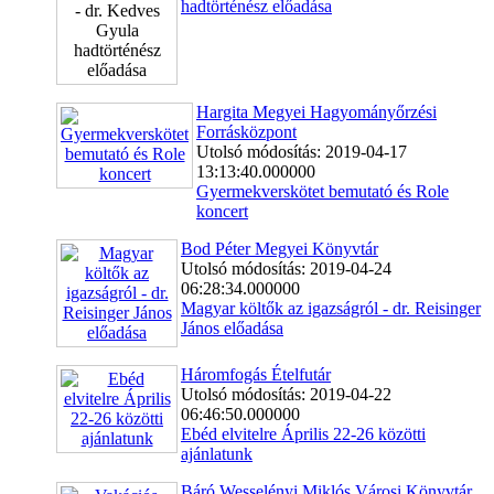
hadtörténész előadása
Hargita Megyei Hagyományőrzési
Forrásközpont
Utolsó módosítás: 2019-04-17
13:13:40.000000
Gyermekverskötet bemutató és Role
koncert
Bod Péter Megyei Könyvtár
Utolsó módosítás: 2019-04-24
06:28:34.000000
Magyar költők az igazságról - dr. Reisinger
János előadása
Háromfogás Ételfutár
Utolsó módosítás: 2019-04-22
06:46:50.000000
Ebéd elvitelre Április 22-26 közötti
ajánlatunk
Báró Wesselényi Miklós Városi Könyvtár