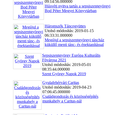
09:14:56.000000
Húsvéti nyitva tartás a sepsiszentgyörgyi
Bod Péter Megyei Könyvtárban
Háromszék Táncegyüttes
Utolsó módosítás: 2019-01-15
06:33:31.000000
Megújul a sepsiszentgyörgyi táncház
küküllő menti tánc- és énektanítással
Sepsiszentgyörgy Európa Kulturális
Fõvárosa 2021
Utolsó módosítás: 2019-05-01
08:35:44.000000
Szent György Napok 2019
Gyulafehérvári Caritas
Utolsó módosítás: 2019-04-23
07:06:45.000000
Családgondozás és közösségépítés
munkahely a Caritas-nál