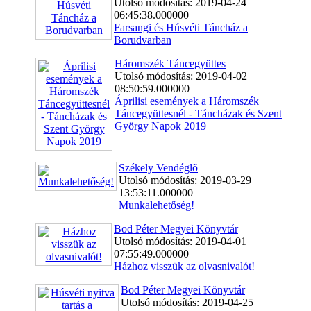
Utolsó módosítás: 2019-04-24
06:45:38.000000
Farsangi és Húsvéti Táncház a
Borudvarban
Háromszék Táncegyüttes
Utolsó módosítás: 2019-04-02
08:50:59.000000
Áprilisi események a Háromszék
Táncegyüttesnél - Táncházak és Szent
György Napok 2019
Székely Vendéglõ
Utolsó módosítás: 2019-03-29
13:53:11.000000
Munkalehetőség!
Bod Péter Megyei Könyvtár
Utolsó módosítás: 2019-04-01
07:55:49.000000
Házhoz visszük az olvasnivalót!
Bod Péter Megyei Könyvtár
Utolsó módosítás: 2019-04-25