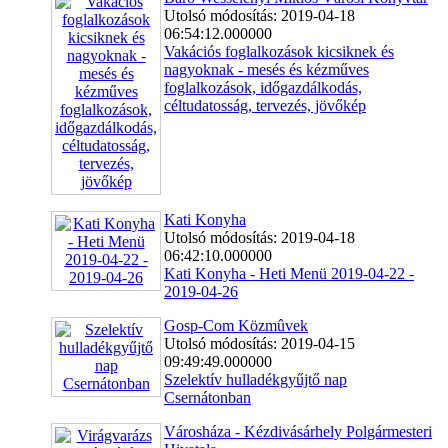
Utolsó módosítás: 2019-04-18
06:54:12.000000
Vakációs foglalkozások kicsiknek és
nagyoknak - mesés és kézműves
foglalkozások, időgazdálkodás,
céltudatosság, tervezés, jövőkép
Kati Konyha
Utolsó módosítás: 2019-04-18
06:42:10.000000
Kati Konyha - Heti Menü 2019-04-22 -
2019-04-26
Gosp-Com Közmûvek
Utolsó módosítás: 2019-04-15
09:49:49.000000
Szelektív hulladékgyűjtő nap
Csernátonban
Városháza - Kézdivásárhely Polgármesteri