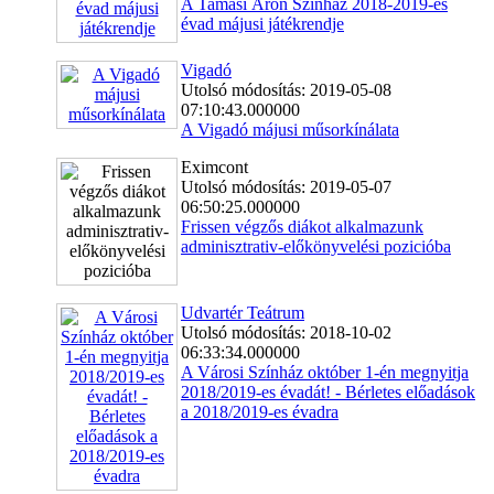
A Tamási Áron Színház 2018-2019-es
évad májusi játékrendje
Vigadó
Utolsó módosítás: 2019-05-08
07:10:43.000000
A Vigadó májusi műsorkínálata
Eximcont
Utolsó módosítás: 2019-05-07
06:50:25.000000
Frissen végzős diákot alkalmazunk
adminisztrativ-előkönyvelési pozicióba
Udvartér Teátrum
Utolsó módosítás: 2018-10-02
06:33:34.000000
A Városi Színház október 1-én megnyitja
2018/2019-es évadát! - Bérletes előadások
a 2018/2019-es évadra