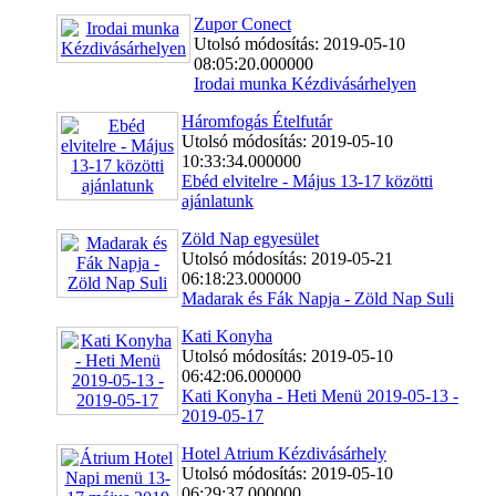
Zupor Conect
Utolsó módosítás: 2019-05-10
08:05:20.000000
Irodai munka Kézdivásárhelyen
Háromfogás Ételfutár
Utolsó módosítás: 2019-05-10
10:33:34.000000
Ebéd elvitelre - Május 13-17 közötti
ajánlatunk
Zöld Nap egyesület
Utolsó módosítás: 2019-05-21
06:18:23.000000
Madarak és Fák Napja - Zöld Nap Suli
Kati Konyha
Utolsó módosítás: 2019-05-10
06:42:06.000000
Kati Konyha - Heti Menü 2019-05-13 -
2019-05-17
Hotel Atrium Kézdivásárhely
Utolsó módosítás: 2019-05-10
06:29:37.000000