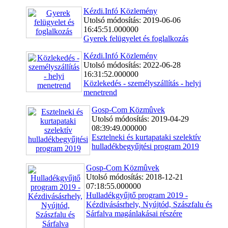
Kézdi.Infó Közlemény
Utolsó módosítás: 2019-06-06
16:45:51.000000
Gyerek felügyelet és foglalkozás
Kézdi.Infó Közlemény
Utolsó módosítás: 2022-06-28
16:31:52.000000
Közlekedés - személyszállítás - helyi
menetrend
Gosp-Com Közmûvek
Utolsó módosítás: 2019-04-29
08:39:49.000000
Esztelneki és kurtapataki szelektív
hulladékbegyűjtési program 2019
Gosp-Com Közmûvek
Utolsó módosítás: 2018-12-21
07:18:55.000000
Hulladékgyűjtő program 2019 -
Kézdivásásrhely, Nyújtód, Szászfalu és
Sárfalva magánlakásai részére