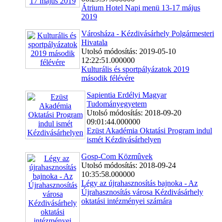
Átrium Hotel Napi menü 13-17 május
2019
Városháza - Kézdivásárhely Polgármesteri
Hivatala
Utolsó módosítás: 2019-05-10
12:22:51.000000
Kulturális és sportpályázatok 2019
második félévére
Sapientia Erdélyi Magyar
Tudományegyetem
Utolsó módosítás: 2018-09-20
09:01:44.000000
Ezüst Akadémia Oktatási Program indul
ismét Kézdivásárhelyen
Gosp-Com Közmûvek
Utolsó módosítás: 2018-09-24
10:35:58.000000
Légy az újrahasznosítás bajnoka - Az
Újrahasznosítás városa Kézdivásárhely
oktatási intézményei számára