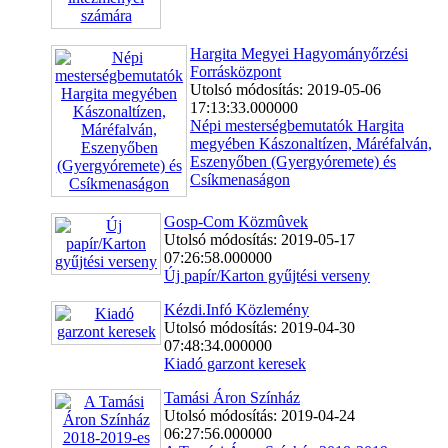
Hargita Megyei Hagyományőrzési
Forrásközpont
Utolsó módosítás: 2019-05-06
17:13:33.000000
Népi mesterségbemutatók Hargita
megyében Kászonaltízen, Máréfalván,
Eszenyőben (Gyergyóremete) és
Csíkmenaságon
Gosp-Com Közmûvek
Utolsó módosítás: 2019-05-17
07:26:58.000000
Új papír/Karton gyűjtési verseny
Kézdi.Infó Közlemény
Utolsó módosítás: 2019-04-30
07:48:34.000000
Kiadó garzont keresek
Tamási Áron Színház
Utolsó módosítás: 2019-04-24
06:27:56.000000