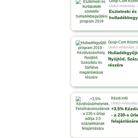
Gosp-Com Közm
Utolsó módosítás:
Esztelneki és 
hulladékbegy
Gosp-Com Közm
Utolsó módosítás: 
Hulladékgyűjt
Nyújtód, Szás
részére
Kézdi.infó
Utolsó módosítás
+3,5% Kézdi
- a 230-s ûr
felajánlására