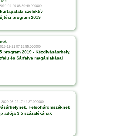
ûvek
 2019-04-29 08:39:49.000000
kurtapataki szelektív
űjtési program 2019
ûvek
2018-12-21 07:18:55.000000
ő program 2019 - Kézdivásásrhely,
zfalu és Sárfalva magánlakásai
: 2020-05-22 17:44:27.000000
vásárhelynek, Felsõháromszéknek
lap adója 3,5 százalékának