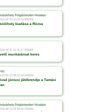
ivásárhely Polgármesteri Hivatala
2019-06-03 10:43:29.000000
kolóhely kiadása a Rózsa
2019-06-11 22:35:27.000000
velő munkatársat keres
ház
2019-05-23 08:15:54.000000
évad júniusi játékrendje a Tamási
ban
ivásárhely Polgármesteri Hivatala
2019-06-20 06:58:35.000000