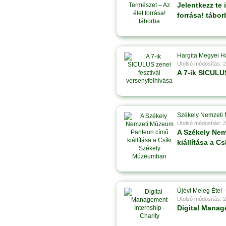
Jelentkezz te 
forrása! tábor
Hargita Megyei H
Utolsó módosítás: 
A 7-ik SICULUS
Székely Nemzeti
Utolsó módosítás: 
A Székely Ne
kiállítása a 
Újévi Meleg Étel 
Utolsó módosítás: 
Digital Manag