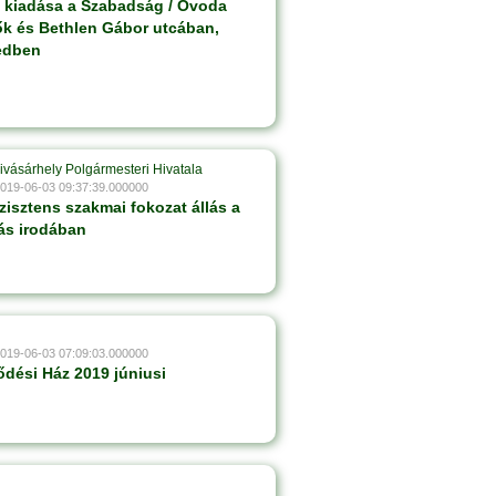
 kiadása a Szabadság / Óvoda
ők és Bethlen Gábor utcában,
edben
ivásárhely Polgármesteri Hivatala
2019-06-03 09:37:39.000000
zisztens szakmai fokozat állás a
ás irodában
2019-06-03 07:09:03.000000
dési Ház 2019 júniusi