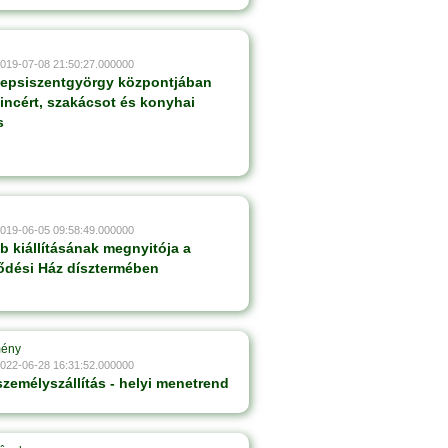
2019-07-08 21:50:27.000000
Sepsiszentgyörgy központjában
pincért, szakácsot és konyhai
s
2019-06-05 09:58:49.000000
 kiállításának megnyitója a
ődési Ház dísztermében
mény
2022-06-28 16:31:52.000000
személyszállítás - helyi menetrend