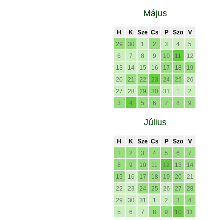
Május
H
K
Sze
Cs
P
Szo
V
29
30
1
2
3
4
5
6
7
8
9
10
11
12
13
14
15
16
17
18
19
20
21
22
23
24
25
26
27
28
29
30
31
1
2
3
4
5
6
7
8
9
Július
H
K
Sze
Cs
P
Szo
V
1
2
3
4
5
6
7
8
9
10
11
12
13
14
15
16
17
18
19
20
21
22
23
24
25
26
27
28
29
30
31
1
2
3
4
5
6
7
8
9
10
11