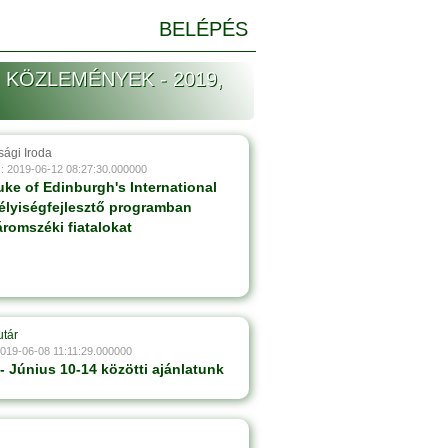
BELÉPÉS
 KÖZLEMÉNYEK - 2019,
sági Iroda
: 2019-06-12 08:27:30.000000
uke of Edinburgh's International
lyiségfejlesztő programban
romszéki fiatalokat
utár
2019-06-08 11:11:29.000000
 - Június 10-14 közötti ajánlatunk