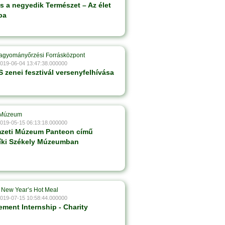
is a negyedik Természet – Az élet
ba
agyományőrzési Forrásközpont
2019-06-04 13:47:38.000000
 zenei fesztivál versenyfelhívása
 Múzeum
2019-05-15 06:13:18.000000
mzeti Múzeum Panteon című
Csíki Székely Múzeumban
- New Year’s Hot Meal
2019-07-15 10:58:44.000000
ement Internship - Charity