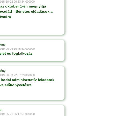
2018-10-02 06:33:34.000000
ház október 1-én megnyitja
évadát! - Bérletes előadások a
évadra
mény
2019-06-06 16:45:51.000000
elet és foglalkozás
mény
2019-06-03 22:07:29.000000
 irodai adminisztratív feladatok
etve előkönyvelésre
et
2019-05-21 06:17:51.000000