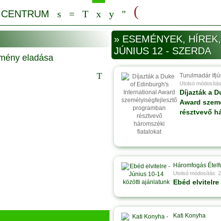
» ESEMÉNYEK, HÍREK,
JÚNIUS 12 - SZERDA
Turulmadár Ifjú
Utolsó módosítás
Díjazták a D
Award szemé
résztvevő há
Háromfogás Ételf
Utolsó módosítás: 
Ebéd elvitelre
Kati Konyha