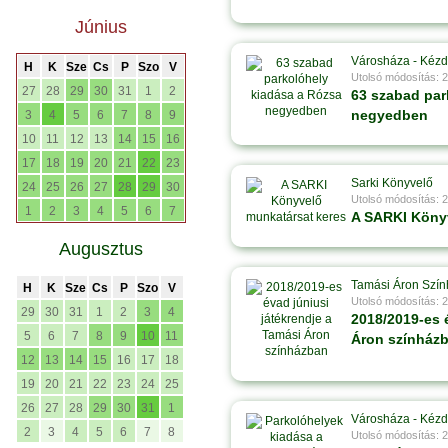
Június
Városháza - Kézd
H
K
Sze
Cs
P
Szo
V
Utolsó módosítás: 
27
28
29
30
31
1
2
63 szabad par
negyedben
3
4
5
6
7
8
9
10
11
12
13
14
15
16
17
18
19
20
21
22
23
Sarki Könyvelő
24
25
26
27
28
29
30
Utolsó módosítás: 
1
2
3
4
5
6
7
A SARKI Köny
Augusztus
Tamási Áron Szín
H
K
Sze
Cs
P
Szo
V
Utolsó módosítás: 
29
30
31
1
2
3
4
2018/2019-es 
5
6
7
8
9
10
11
Áron színház
12
13
14
15
16
17
18
19
20
21
22
23
24
25
26
27
28
29
30
31
1
Városháza - Kézd
2
3
4
5
6
7
8
Utolsó módosítás: 