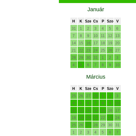
Január
H
K
Sze
Cs
P
Szo
V
31
1
2
3
4
5
6
7
8
9
10
11
12
13
14
15
16
17
18
19
20
21
22
23
24
25
26
27
28
29
30
31
1
2
3
4
5
6
7
8
9
10
Március
H
K
Sze
Cs
P
Szo
V
25
26
27
28
1
2
3
4
5
6
7
8
9
10
11
12
13
14
15
16
17
18
19
20
21
22
23
24
25
26
27
28
29
30
31
1
2
3
4
5
6
7