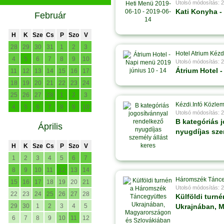
Utolsó módosítás: 
Kati Konyha -
Február
H
K
Sze
Cs
P
Szo
V
28
29
30
31
1
2
3
Hotel Atrium Kézd
4
5
6
7
8
9
10
Utolsó módosítás: 
Átrium Hotel -
11
12
13
14
15
16
17
18
19
20
21
22
23
24
25
26
27
28
1
2
3
Kézdi.Infó Közle
4
5
6
7
8
9
10
Utolsó módosítás: 
B kategóriás 
Április
nyugdíjas sze
H
K
Sze
Cs
P
Szo
V
1
2
3
4
5
6
7
8
9
10
11
12
13
14
Háromszék Tánce
15
16
17
18
19
20
21
Utolsó módosítás: 
22
23
24
25
26
27
28
Külföldi turn
29
30
1
2
3
4
5
Ukrajnában, 
6
7
8
9
10
11
12