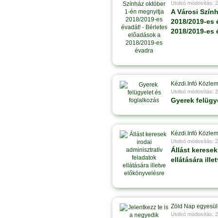
Utolsó módosítás: 
A Városi Szín
2018/2019-es 
2018/2019-es 
Kézdi.Infó Közle
Utolsó módosítás: 
Gyerek felügy
Kézdi.Infó Közle
Utolsó módosítás: 
Állást keresek
ellátására ill
Zöld Nap egyesül
Utolsó módosítás: 