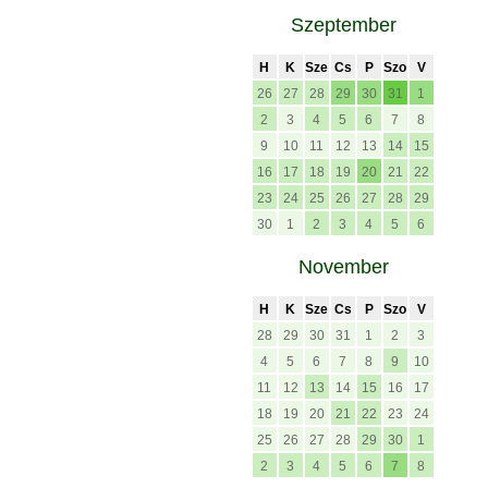
Szeptember
H
K
Sze
Cs
P
Szo
V
26
27
28
29
30
31
1
2
3
4
5
6
7
8
9
10
11
12
13
14
15
16
17
18
19
20
21
22
23
24
25
26
27
28
29
30
1
2
3
4
5
6
November
H
K
Sze
Cs
P
Szo
V
28
29
30
31
1
2
3
4
5
6
7
8
9
10
11
12
13
14
15
16
17
18
19
20
21
22
23
24
25
26
27
28
29
30
1
2
3
4
5
6
7
8