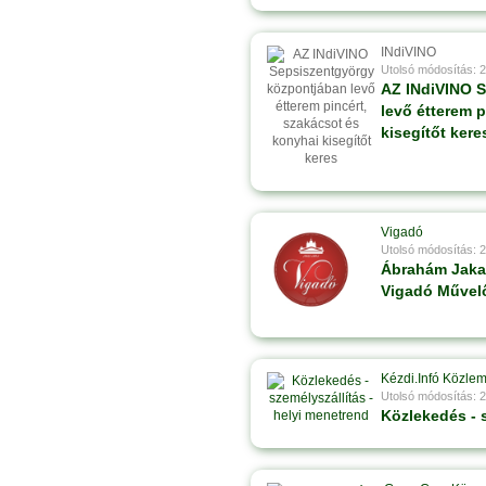
INdiVINO
Utolsó módosítás: 
AZ INdiVINO 
levő étterem 
kisegítőt kere
Vigadó
Utolsó módosítás: 
Ábrahám Jakab
Vigadó Művel
Kézdi.Infó Közle
Utolsó módosítás: 
Közlekedés - 