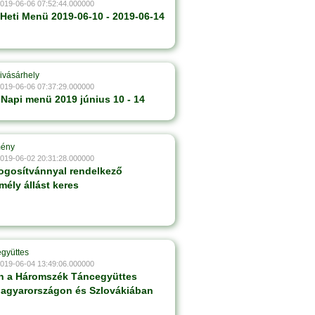
2019-06-06 07:52:44.000000
 Heti Menü 2019-06-10 - 2019-06-14
ivásárhely
2019-06-06 07:37:29.000000
 Napi menü 2019 június 10 - 14
mény
2019-06-02 20:31:28.000000
jogosítvánnyal rendelkező
mély állást keres
gyüttes
2019-06-04 13:49:06.000000
én a Háromszék Táncegyüttes
Magyarországon és Szlovákiában