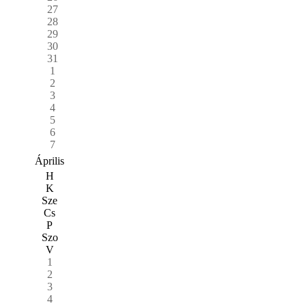
27
28
29
30
31
1
2
3
4
5
6
7
Április
H
K
Sze
Cs
P
Szo
V
1
2
3
4