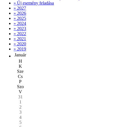
» Új esemény feladása
» 2027
» 2026
» 2025
» 2024
» 2023
» 2022
» 2021
» 2020
» 2019
Január
H
K
Sze
Cs
P
Szo
V
31
1
2
3
4
5