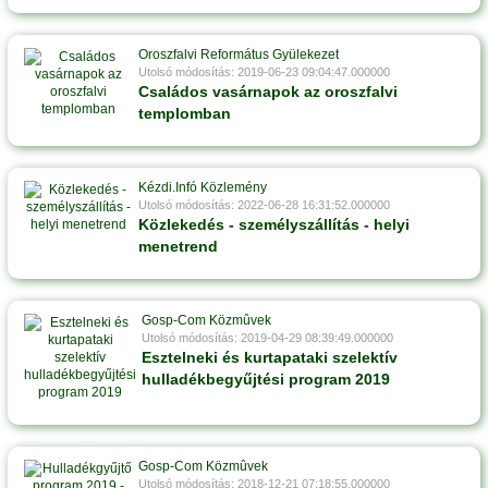
Oroszfalvi Református Gyülekezet
Utolsó módosítás: 2019-06-23 09:04:47.000000
Családos vasárnapok az oroszfalvi
templomban
Kézdi.Infó Közlemény
Utolsó módosítás: 2022-06-28 16:31:52.000000
Közlekedés - személyszállítás - helyi
menetrend
Gosp-Com Közmûvek
Utolsó módosítás: 2019-04-29 08:39:49.000000
Esztelneki és kurtapataki szelektív
hulladékbegyűjtési program 2019
Gosp-Com Közmûvek
Utolsó módosítás: 2018-12-21 07:18:55.000000