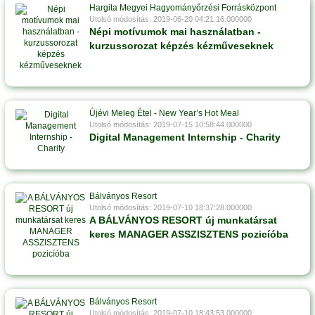
Hargita Megyei Hagyományőrzési Forrásközpont
Utolsó módosítás: 2019-06-20 04:21:16.000000
Népi motívumok mai használatban -
kurzussorozat képzés kézműveseknek
Újévi Meleg Étel - New Year’s Hot Meal
Utolsó módosítás: 2019-07-15 10:58:44.000000
Digital Management Internship - Charity
Bálványos Resort
Utolsó módosítás: 2019-07-10 18:37:28.000000
A BÁLVÁNYOS RESORT új munkatársat
keres MANAGER ASSZISZTENS pozicíóba
Bálványos Resort
Utolsó módosítás: 2019-07-10 18:43:53.000000