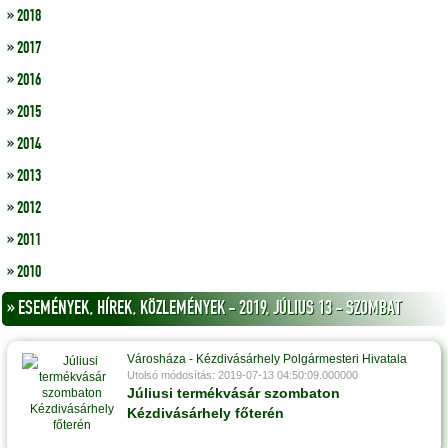
» 2018
» 2017
» 2016
» 2015
» 2014
» 2013
» 2012
» 2011
» 2010
» ESEMÉNYEK, HÍREK, KÖZLEMÉNYEK - 2019, JÚLIUS 13 - SZOMBAT
Városháza - Kézdivásárhely Polgármesteri Hivatala
Utolsó módosítás: 2019-07-13 04:50:09.000000
Júliusi termékvásár szombaton
Kézdivásárhely főterén