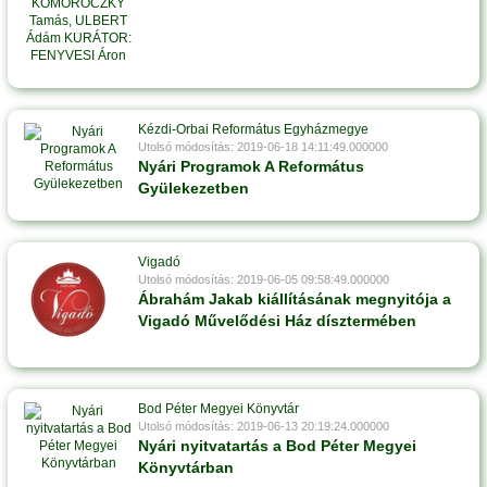
Kézdi-Orbai Református Egyházmegye
Utolsó módosítás: 2019-06-18 14:11:49.000000
Nyári Programok A Református
Gyülekezetben
Vigadó
Utolsó módosítás: 2019-06-05 09:58:49.000000
Ábrahám Jakab kiállításának megnyitója a
Vigadó Művelődési Ház dísztermében
Bod Péter Megyei Könyvtár
Utolsó módosítás: 2019-06-13 20:19:24.000000
Nyári nyitvatartás a Bod Péter Megyei
Könyvtárban