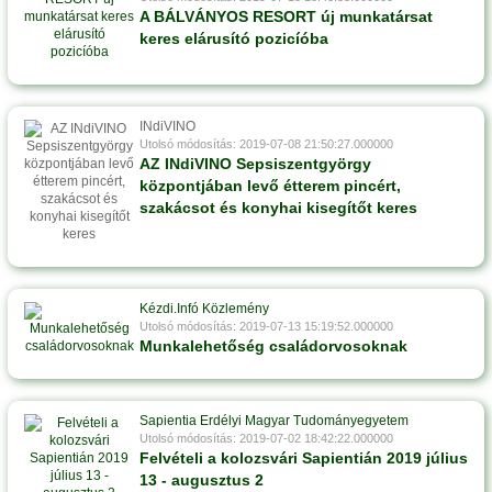
A BÁLVÁNYOS RESORT új munkatársat
keres elárusító pozicíóba
INdiVINO
Utolsó módosítás: 2019-07-08 21:50:27.000000
AZ INdiVINO Sepsiszentgyörgy
központjában levő étterem pincért,
szakácsot és konyhai kisegítőt keres
Kézdi.Infó Közlemény
Utolsó módosítás: 2019-07-13 15:19:52.000000
Munkalehetőség családorvosoknak
Sapientia Erdélyi Magyar Tudományegyetem
Utolsó módosítás: 2019-07-02 18:42:22.000000
Felvételi a kolozsvári Sapientián 2019 július
13 - augusztus 2