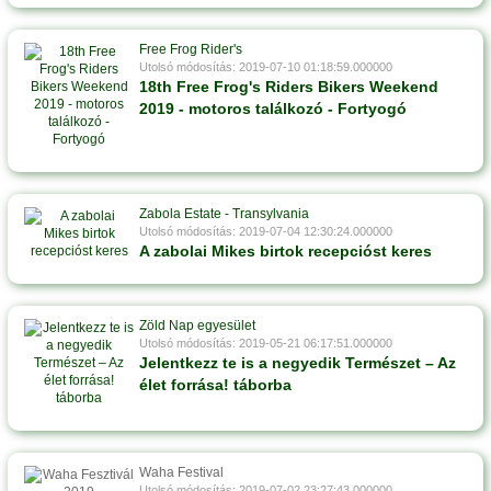
Free Frog Rider's
Utolsó módosítás: 2019-07-10 01:18:59.000000
18th Free Frog's Riders Bikers Weekend
2019 - motoros találkozó - Fortyogó
Zabola Estate - Transylvania
Utolsó módosítás: 2019-07-04 12:30:24.000000
A zabolai Mikes birtok recepcióst keres
Zöld Nap egyesület
Utolsó módosítás: 2019-05-21 06:17:51.000000
Jelentkezz te is a negyedik Természet – Az
élet forrása! táborba
Waha Festival
Utolsó módosítás: 2019-07-02 23:27:43.000000