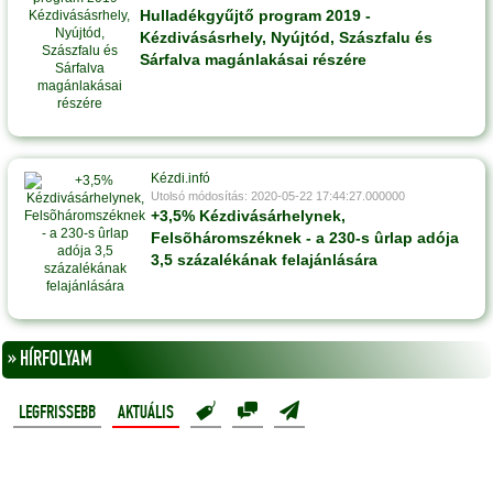
Hulladékgyűjtő program 2019 -
Kézdivásásrhely, Nyújtód, Szászfalu és
Sárfalva magánlakásai részére
Kézdi.infó
Utolsó módosítás: 2020-05-22 17:44:27.000000
+3,5% Kézdivásárhelynek,
Felsõháromszéknek - a 230-s ûrlap adója
3,5 százalékának felajánlására
» HÍRFOLYAM
LEGFRISSEBB
AKTUÁLIS