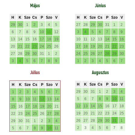
Május
Június
H
K
Sze
Cs
P
Szo
V
H
K
Sze
Cs
P
Szo
V
29
30
1
2
3
4
5
27
28
29
30
31
1
2
6
7
8
9
10
11
12
3
4
5
6
7
8
9
13
14
15
16
17
18
19
10
11
12
13
14
15
16
20
21
22
23
24
25
26
17
18
19
20
21
22
23
27
28
29
30
31
1
2
24
25
26
27
28
29
30
3
4
5
6
7
8
9
1
2
3
4
5
6
7
Július
Augusztus
H
K
Sze
Cs
P
Szo
V
H
K
Sze
Cs
P
Szo
V
29
30
31
1
2
3
4
1
2
3
4
5
6
7
5
6
7
8
9
10
11
8
9
10
11
12
13
14
12
13
14
15
16
17
18
15
16
17
18
19
20
21
19
20
21
22
23
24
25
22
23
24
25
26
27
28
26
27
28
29
30
31
1
29
30
31
1
2
3
4
2
3
4
5
6
7
8
5
6
7
8
9
10
11