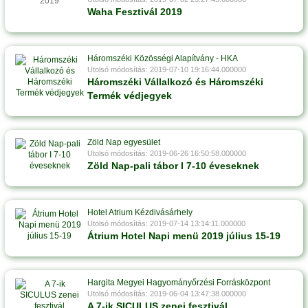
Waha Fesztivál 2019
Háromszéki Közösségi Alapítvány - HKA
Utolsó módosítás: 2019-07-10 19:16:44.000000
Háromszéki Vállalkozó és Háromszéki
Termék védjegyek
Zöld Nap egyesület
Utolsó módosítás: 2019-06-26 16:50:58.000000
Zöld Nap-pali tábor I 7-10 éveseknek
Hotel Atrium Kézdivásárhely
Utolsó módosítás: 2019-07-14 13:14:11.000000
Átrium Hotel Napi menü 2019 július 15-19
Hargita Megyei Hagyományőrzési Forrásközpont
Utolsó módosítás: 2019-06-04 13:47:38.000000
A 7-ik SICULUS zenei fesztivál