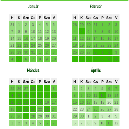
Január
Február
H
K
Sze
Cs
P
Szo
V
H
K
Sze
Cs
P
Szo
V
31
1
2
3
4
5
6
28
29
30
31
1
2
3
7
8
9
10
11
12
13
4
5
6
7
8
9
10
14
15
16
17
18
19
20
11
12
13
14
15
16
17
21
22
23
24
25
26
27
18
19
20
21
22
23
24
28
29
30
31
1
2
3
25
26
27
28
1
2
3
4
5
6
7
8
9
10
4
5
6
7
8
9
10
Március
Április
H
K
Sze
Cs
P
Szo
V
H
K
Sze
Cs
P
Szo
V
25
26
27
28
1
2
3
1
2
3
4
5
6
7
4
5
6
7
8
9
10
8
9
10
11
12
13
14
11
12
13
14
15
16
17
15
16
17
18
19
20
21
18
19
20
21
22
23
24
22
23
24
25
26
27
28
25
26
27
28
29
30
31
29
30
1
2
3
4
5
1
2
3
4
5
6
7
6
7
8
9
10
11
12