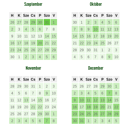
Szeptember
Október
H
K
Sze
Cs
P
Szo
V
H
K
Sze
Cs
P
Szo
V
26
27
28
29
30
31
1
30
1
2
3
4
5
6
2
3
4
5
6
7
8
7
8
9
10
11
12
13
9
10
11
12
13
14
15
14
15
16
17
18
19
20
16
17
18
19
20
21
22
21
22
23
24
25
26
27
23
24
25
26
27
28
29
28
29
30
31
1
2
3
30
1
2
3
4
5
6
4
5
6
7
8
9
10
November
December
H
K
Sze
Cs
P
Szo
V
H
K
Sze
Cs
P
Szo
V
28
29
30
31
1
2
3
25
26
27
28
29
30
1
4
5
6
7
8
9
10
2
3
4
5
6
7
8
11
12
13
14
15
16
17
9
10
11
12
13
14
15
18
19
20
21
22
23
24
16
17
18
19
20
21
22
25
26
27
28
29
30
1
23
24
25
26
27
28
29
2
3
4
5
6
7
8
30
31
1
2
3
4
5