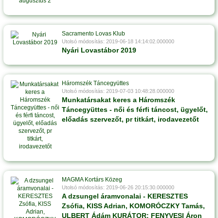
Sacramento Lovas Klub
Utolsó módosítás: 2019-06-18 14:14:02.000000
Nyári Lovastábor 2019
Háromszék Táncegyüttes
Utolsó módosítás: 2019-07-03 10:48:28.000000
Munkatársakat keres a Háromszék
Táncegyüttes - női és férfi táncost, ügyelőt,
előadás szervezőt, pr titkárt, irodavezetőt
MAGMA Kortárs Közeg
Utolsó módosítás: 2019-06-26 20:15:30.000000
A dzsungel áramvonalai - KERESZTES
Zsófia, KISS Adrian, KOMORÓCZKY Tamás,
ULBERT Ádám KURÁTOR: FENYVESI Áron