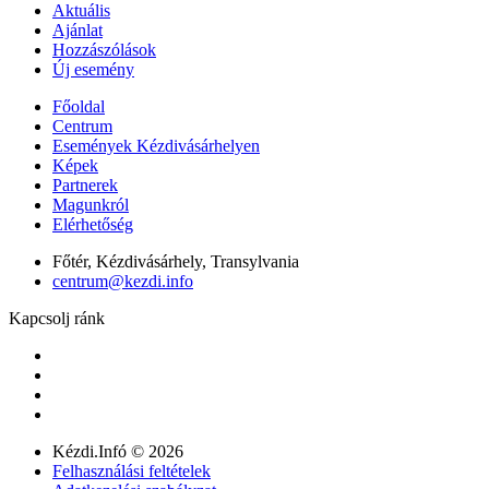
Aktuális
Ajánlat
Hozzászólások
Új esemény
Főoldal
Centrum
Események Kézdivásárhelyen
Képek
Partnerek
Magunkról
Elérhetőség
Főtér, Kézdivásárhely, Transylvania
centrum@kezdi.info
Kapcsolj ránk
Kézdi.Infó © 2026
Felhasználási feltételek