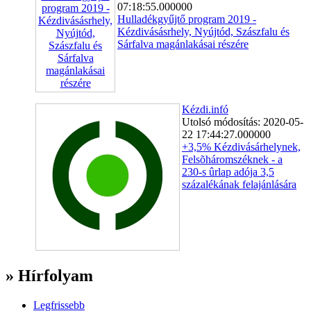
07:18:55.000000
Hulladékgyűjtő program 2019 -
Kézdivásásrhely, Nyújtód, Szászfalu és
Sárfalva magánlakásai részére
Kézdi.infó
Utolsó módosítás: 2020-05-
22 17:44:27.000000
+3,5% Kézdivásárhelynek,
Felsõháromszéknek - a
230-s ûrlap adója 3,5
százalékának felajánlására
» Hírfolyam
Legfrissebb