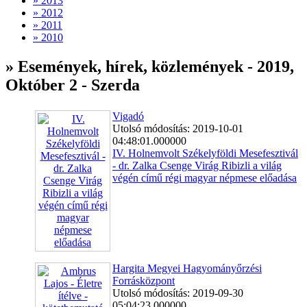
» 2013
» 2012
» 2011
» 2010
» Események, hírek, közlemények - 2019,
Október 2 - Szerda
Vigadó
Utolsó módosítás: 2019-10-01
04:48:01.000000
IV. Holnemvolt Székelyföldi Mesefesztivál
- dr. Zalka Csenge Virág Ribizli a világ
végén című régi magyar népmese előadása
Hargita Megyei Hagyományőrzési
Forrásközpont
Utolsó módosítás: 2019-09-30
05:04:23.000000