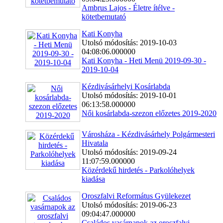
Ambrus Lajos - Életre ítélve -
kötetbemutató
Kati Konyha
Utolsó módosítás: 2019-10-03
04:08:06.000000
Kati Konyha - Heti Menü 2019-09-30 -
2019-10-04
Kézdivásárhelyi Kosárlabda
Utolsó módosítás: 2019-10-01
06:13:58.000000
Női kosárlabda-szezon előzetes 2019-2020
Városháza - Kézdivásárhely Polgármesteri
Hivatala
Utolsó módosítás: 2019-09-24
11:07:59.000000
Közérdekű hirdetés - Parkolóhelyek
kiadása
Oroszfalvi Református Gyülekezet
Utolsó módosítás: 2019-06-23
09:04:47.000000
Családos vasárnapok az oroszfalvi