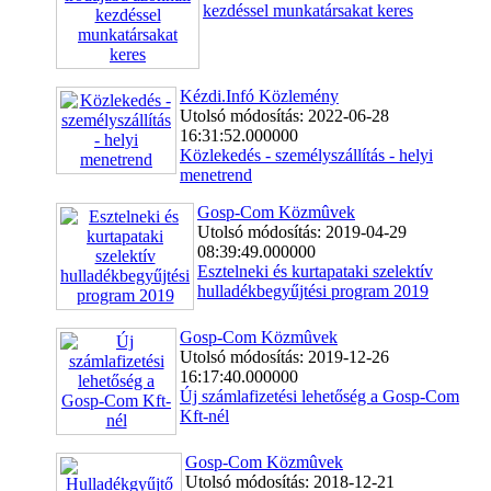
kezdéssel munkatársakat keres
Kézdi.Infó Közlemény
Utolsó módosítás: 2022-06-28
16:31:52.000000
Közlekedés - személyszállítás - helyi
menetrend
Gosp-Com Közmûvek
Utolsó módosítás: 2019-04-29
08:39:49.000000
Esztelneki és kurtapataki szelektív
hulladékbegyűjtési program 2019
Gosp-Com Közmûvek
Utolsó módosítás: 2019-12-26
16:17:40.000000
Új számlafizetési lehetőség a Gosp-Com
Kft-nél
Gosp-Com Közmûvek
Utolsó módosítás: 2018-12-21