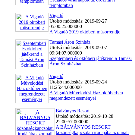
templomban
Vigadó
Utolsó módosítás: 2019-09-27
05:00:25.000000
A Vigadó 2019 októberi műsorrendje
Tamási Áron Színház
Utolsó módosítás: 2019-09-07
09:34:07.000000
Szeptemberi és októberi játékrend a Tamási
Áron Színházban
Vigadó
Utolsó módosítás: 2019-09-24
11:25:44.000000
A Vigadó Művelődési Ház októberben
megrendezett eseményei
Bálványos Resort
Utolsó módosítás: 2019-10-28
22:00:57.000000
A BÁLVÁNYOS RESORT
közönségkapcsolati irodájába azonnali