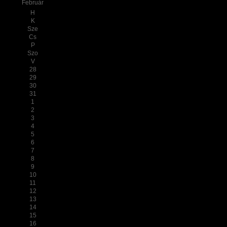
Február
H
K
Sze
Cs
P
Szo
V
28
29
30
31
1
2
3
4
5
6
7
8
9
10
11
12
13
14
15
16