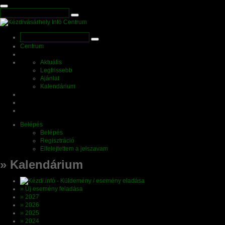
Centrum
Aktuális
Legfrissebb
Ajánlat
Kalendárium
Belépés
Belépés
Regisztráció
Elfelejtettem a jelszavam
» Kalendárium
» Új esemény feladása
» 2027
» 2026
» 2025
» 2024