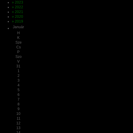
» 2023
» 2022
» 2021
» 2020
» 2019
Január
H
K
Sze
Cs
P
Szo
V
31
1
2
3
4
5
6
7
8
9
10
11
12
13
14