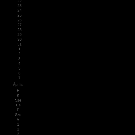
22
23
24
25
26
27
28
29
30
31
1
2
3
4
5
6
7
Április
H
K
Sze
Cs
P
Szo
V
1
2
3