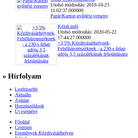
Utolsó módosítás: 2019-10-25
11:02:37.000000
Papír/Karton gyűjtési verseny
Kézdi.infó
Utolsó módosítás: 2020-05-22
17:44:27.000000
+3,5% Kézdivásárhelynek,
Felsõháromszéknek - a 230-s ûrlap
adója 3,5 százalékának felajánlására
» Hírfolyam
Legfrissebb
Aktuális
Ajánlat
Hozzászólások
Új esemény
Főoldal
Centrum
Események Kézdivásárhelyen