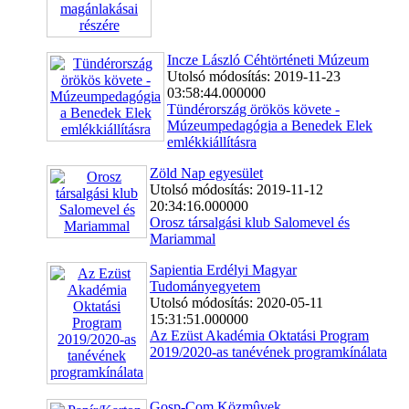
Incze László Céhtörténeti Múzeum
Utolsó módosítás: 2019-11-23
03:58:44.000000
Tündérország örökös követe -
Múzeumpedagógia a Benedek Elek
emlékkiállításra
Zöld Nap egyesület
Utolsó módosítás: 2019-11-12
20:34:16.000000
Orosz társalgási klub Salomevel és
Mariammal
Sapientia Erdélyi Magyar
Tudományegyetem
Utolsó módosítás: 2020-05-11
15:31:51.000000
Az Ezüst Akadémia Oktatási Program
2019/2020-as tanévének programkínálata
Gosp-Com Közmûvek