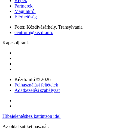
Képek
Partnerek
Magunkról
Elérhetőség
Főtér, Kézdivásárhely, Transylvania
centrum@kezdi.info
Kapcsolj ránk
Kézdi.Infó © 2026
Felhasználási feltételek
Adatkezelési szabályzat
Hibajelentéshez kattintson ide!
Az oldal sütiket használ.