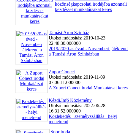
közönségkapcsolati irodájába azonnali
kezdéssel munkatársakat keres
Tamási Áron Színház
Utolsó módosítás: 2019-10-23
22:48:30.000000
2019/2020-as évad - Novemberi játékrend
a Tamási Áron Színházban
Zupor Conect
Utolsó módosítás: 2019-11-09
07:06:11.000000
A Zuport Conect irodai Munkatársat keres
Kézdi.Infó Közlemény
Utolsó módosítás: 2022-06-28
16:31:52.000000
Közlekedés - személyszállítás - helyi
menetrend
Sportiroda