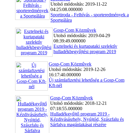
Utolsó módosítás: 2019-11-22
04:25:08.000000
Sportiroda - Felhívás - sporteredmények a
Sportgálára
Gosp-Com Közmûvek
Utolsó módosítás: 2019-04-29
08:39:49.000000
Esztelneki és kurtapataki szelektív
hulladékbegyűjtési program 2019
Gosp-Com Közmûvek
Utolsó módosítás: 2019-12-26
16:17:40.000000
Új számlafizetési lehetőség a Gosp-Com
Kft-nél
Gosp-Com Közmûvek
Utolsó módosítás: 2018-12-21
07:18:55.000000
Hulladékgyűjtő program 2019 -
Kézdivásásrhely, Nyújtód, Szászfalu és
Sárfalva magánlakásai részére